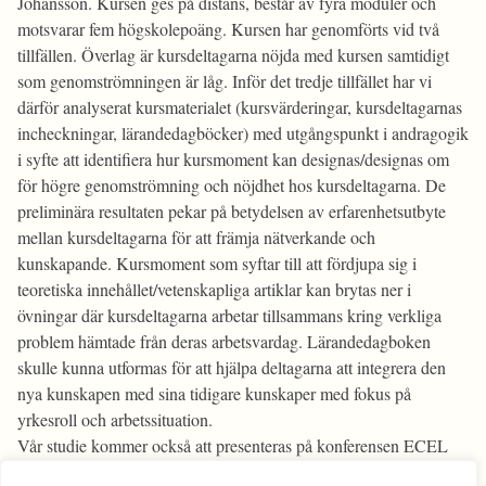
Johansson. Kursen ges på distans, består av fyra moduler och
motsvarar fem högskolepoäng. Kursen har genomförts vid två
tillfällen. Överlag är kursdeltagarna nöjda med kursen samtidigt
som genomströmningen är låg. Inför det tredje tillfället har vi
därför analyserat kursmaterialet (kursvärderingar, kursdeltagarnas
incheckningar, lärandedagböcker) med utgångspunkt i andragogik
i syfte att identifiera hur kursmoment kan designas/designas om
för högre genomströmning och nöjdhet hos kursdeltagarna. De
preliminära resultaten pekar på betydelsen av erfarenhetsutbyte
mellan kursdeltagarna för att främja nätverkande och
kunskapande. Kursmoment som syftar till att fördjupa sig i
teoretiska innehållet/vetenskapliga artiklar kan brytas ner i
övningar där kursdeltagarna arbetar tillsammans kring verkliga
problem hämtade från deras arbetsvardag. Lärandedagboken
skulle kunna utformas för att hjälpa deltagarna att integrera den
nya kunskapen med sina tidigare kunskaper med fokus på
yrkesroll och arbetssituation.
Vår studie kommer också att presenteras på konferensen ECEL
2023 i Pretoria, Sydafrika.