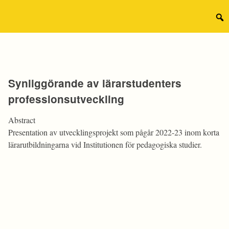
Hoppa
till
Sear
innehåll
for:
Synliggörande av lärarstudenters
professionsutveckling
Abstract
Presentation av utvecklingsprojekt som pågår 2022-23 inom korta
lärarutbildningarna vid Institutionen för pedagogiska studier.