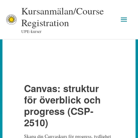
Skip
Kursanmälan/Course
to
Main
content
Registration
Men
UPE-kurser
Canvas: struktur
för överblick och
progress (CSP-
2510)
Skapa din Canvaskurs för progress, tydlighet