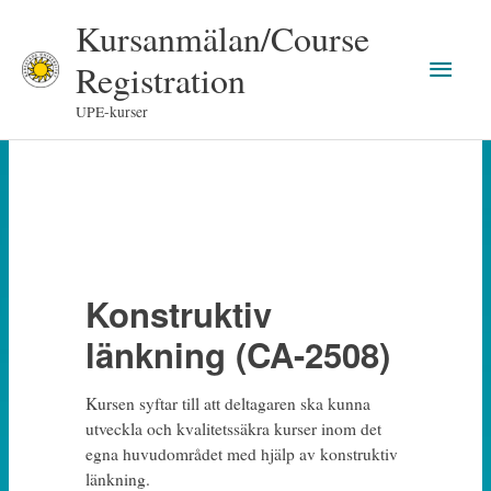
Skip
Kursanmälan/Course
to
Main
content
Registration
Men
UPE-kurser
Konstruktiv
länkning (CA-2508)
Kursen syftar till att deltagaren ska kunna
utveckla och kvalitetssäkra kurser inom det
egna huvudområdet med hjälp av konstruktiv
länkning.