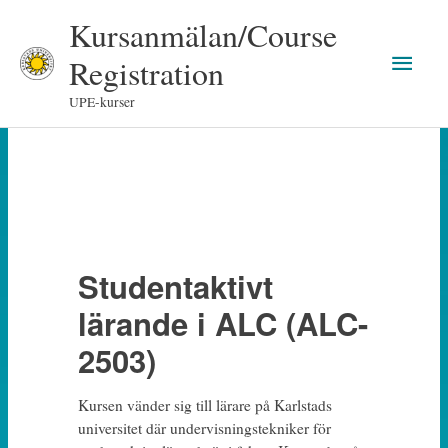
Skip
Kursanmälan/Course
to
Main
content
Registration
Men
UPE-kurser
Studentaktivt
lärande i ALC (ALC-
2503)
Kursen vänder sig till lärare på Karlstads
universitet där undervisningstekniker för