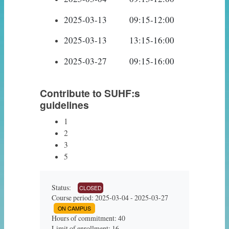
2025-03-13		09:15
2025-03-13		13:15-16:
2025-03-27		0
Contribute to SUHF:s
guidelines
1
2
3
5
Status:
CLOSED
Course period: 2025-03-04 - 2025-03-27
ON CAMPUS
Hours of commitment: 40
Limit of enrollment: 16