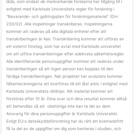
låda, som endast de medverkande forskarna har tillgång till i
enlighet med Karlstads Universitets regler för forskning i
“Bevarande- och gallringsplan för forskningsmaterial” (Dnr
230/02). Alla inspelningar transkriberas. Inspelningarna
kommer att raderas på alla digitala enheter efter att
transkriberingen är klar. Transkribering kommer att utföras av
ett externt företag, som har avtal med Karlstads universitet
om att utföra transkriberingar efter adekvata säkerhetsregler.
Alla identifierande personuppgifter kommer att raderas under
transkriberingen så att ingen person kan kopplas till den
färdiga transkriberingen. När projektet har avslutats kommer
fältanteckningarna att överföras till ett låst arkiv i enlighet med
Karlstads Universitets riktlinjer. Allt material kommer att
förstöras efter 10 år. Dina svar och dina resultat kommer alltså
att behandlas så att obehöriga inte kan ta del av dem.
Ansvarig för dina personuppgifter är Karlstads Universitet.
Enligt EU:s dataskyddsförordning har du rätt att kostnadsfritt
få ta del av de uppgifter om dig som hanteras i studien, och