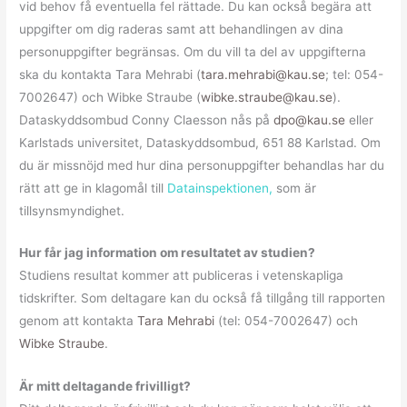
vid behov få eventuella fel rättade. Du kan också begära att
uppgifter om dig raderas samt att behandlingen av dina
personuppgifter begränsas. Om du vill ta del av uppgifterna
ska du kontakta Tara Mehrabi (
tara.mehrabi@kau.se
; tel: 054-
7002647) och Wibke Straube (
wibke.straube@kau.se
).
Dataskyddsombud Conny Claesson nås på
dpo@kau.se
eller
Karlstads universitet, Dataskyddsombud, 651 88 Karlstad. Om
du är missnöjd med hur dina personuppgifter behandlas har du
rätt att ge in klagomål till
Datainspektionen
,
som är
tillsynsmyndighet.
Hur får jag information om resultatet av studien?
Studiens resultat kommer att publiceras i vetenskapliga
tidskrifter. Som deltagare kan du också få tillgång till rapporten
genom att kontakta
Tara Mehrabi
(tel: 054-7002647) och
Wibke Straube
.
Är mitt deltagande frivilligt?