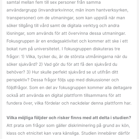
samtal mellan fem till sex personer från samma
användargrupp (invandrarkvinnor, män inom hantverksyrken,
transpersoner) om de utmaningar, som kan uppstå när man
söker tillgång till vård samt de digitala verktyg och andra
lösningar, som används för att övervinna dessa utmaningar.
Fokusgruppen är en endagsaktivitet och kommer att ske i ett
bokat rum på universitetet. I fokusgruppen diskuteras tre
frågor: 1) Vilka, tycker du, är de största utmåningarna när du
söker sjukvård? 2) Vad gör du för att få den sjukvård du
behöver? 3) Hur skulle perfekt sjukvård se ut utifrån ditt
perspektiv? Dessa frågor följs upp med diskussioner och
följdfrågor. Som en del av fokusgruppen kommer alla deltagare
också att använda en digital plattform tillsammans för att
fundera över, vilka fördelar och nackdelar denna plattform har.
Vilka möjliga följder och risker finns med att delta i studien?
Att prata om frågor som gäller diskriminering på grund av kön,
klass och etnicitet kan vara känsliga. Studien innebärer därför