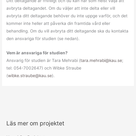
Ditt deltagande är frivilligt och du kan när som helst välja att
avbryta deltagandet. Om du väljer att inte delta eller vill
avbryta ditt deltagande behöver du inte uppge varför, och det
kommer inte heller att påverka din framtida vård eller
behandling. Om du vill avbryta ditt deltagande ska du kontakta
den ansvariga för studien (se nedan).
Vem är ansvariga för studien?
Ansvarig för studien är Tara Mehrabi (
tara.mehrabi@kau.se
;
tel: 054-7002647) och Wibke Straube
(
wibke.straube@kau.se
).
Läs mer om projektet