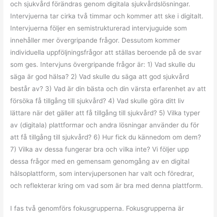
och sjukvård förändras genom digitala sjukvårdslösningar.
Intervjuerna tar cirka två timmar och kommer att ske i digitalt.
Intervjuerna följer en semistrukturerad intervjuguide som
innehåller mer övergripande frågor. Dessutom kommer
individuella uppföljningsfrågor att ställas beroende på de svar
som ges. Intervjuns övergripande frågor är: 1) Vad skulle du
säga är god hälsa? 2) Vad skulle du säga att god sjukvård
består av? 3) Vad är din bästa och din värsta erfarenhet av att
försöka få tillgång till sjukvård? 4) Vad skulle göra ditt liv
lättare när det gäller att få tillgång till sjukvård? 5) Vilka typer
av (digitala) plattformar och andra lösningar använder du för
att få tillgång till sjukvård? 6) Hur fick du kännedom om dem?
7) Vilka av dessa fungerar bra och vilka inte? Vi följer upp
dessa frågor med en gemensam genomgång av en digital
hälsoplattform, som intervjupersonen har valt och föredrar,
och reflekterar kring om vad som är bra med denna plattform.
I fas två genomförs fokusgrupperna. Fokusgrupperna är