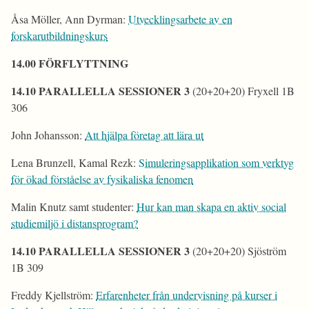
Åsa Möller, Ann Dyrman:
Utvecklingsarbete av en
forskarutbildningskurs
14.00 FÖRFLYTTNING
14.10 PARALLELLA SESSIONER 3
(20+20+20) Fryxell 1B
306
John Johansson:
Att hjälpa företag att lära ut
Lena Brunzell, Kamal Rezk:
Simuleringsapplikation som verktyg
för ökad förståelse av fysikaliska fenomen
Malin Knutz samt studenter:
Hur kan man skapa en aktiv social
studiemiljö i distansprogram?
14.10 PARALLELLA SESSIONER 3
(20+20+20) Sjöström
1B 309
Freddy Kjellström:
Erfarenheter från undervisning på kurser i