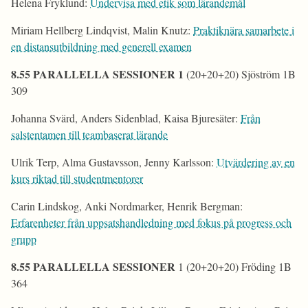
Helena Fryklund:
Undervisa med etik som lärandemål
Miriam Hellberg Lindqvist, Malin Knutz:
Praktiknära samarbete i
en distansutbildning med generell examen
8.55 PARALLELLA SESSIONER 1
(20+20+20) Sjöström 1B
309
Johanna Svärd, Anders Sidenblad, Kaisa Bjuresäter:
Från
salstentamen till teambaserat lärande
Ulrik Terp, Alma Gustavsson, Jenny Karlsson:
Utvärdering av en
kurs riktad till studentmentorer
Carin Lindskog, Anki Nordmarker, Henrik Bergman:
Erfarenheter från uppsatshandledning med fokus på progress och
grupp
8.55 PARALLELLA SESSIONER
1 (20+20+20) Fröding 1B
364