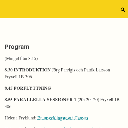
Hoppa
till
Sear
innehåll
for:
Program
(Mingel från 8.15)
8.30 INTRODUKTION
Jörg Pareigis och Patrik Larsson
Fryxell 1B 306
8.45 FÖRFLYTTNING
8.55 PARALLELLA SESSIONER 1
(20+20+20) Fryxell 1B
306
Helena Fryklund:
En utvecklingsresa i Canvas