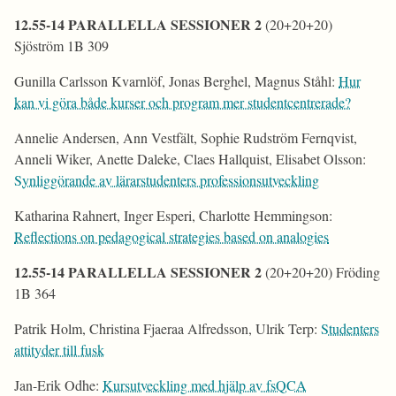
12.55-14 PARALLELLA SESSIONER 2
(20+20+20)
Sjöström 1B 309
Gunilla Carlsson Kvarnlöf, Jonas Berghel, Magnus Ståhl:
Hur
kan vi göra både kurser och program mer studentcentrerade?
Annelie Andersen, Ann Vestfält, Sophie Rudström Fernqvist,
Anneli Wiker, Anette Daleke, Claes Hallquist, Elisabet Olsson:
Synliggörande av lärarstudenters professionsutveckling
Katharina Rahnert, Inger Esperi, Charlotte Hemmingson:
Reflections on pedagogical strategies based on analogies
12.55-14 PARALLELLA SESSIONER 2
(20+20+20) Fröding
1B 364
Patrik Holm, Christina Fjaeraa Alfredsson, Ulrik Terp:
Studenters
attityder till fusk
Jan-Erik Odhe:
Kursutveckling med hjälp av fsQCA