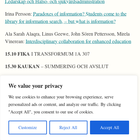
Ledarskap och Hälso- och sjukvårdsadministration
Irina Persson:
Paradoxes of information? Students come to the
library for information search, – but what is information?
Ala Sarah Alaqra, Linus Geewe, John Sören Pettersson, Mirela
Vinerean:
Interdisciplinary collaboration for enhanced education
15.10 FIKA
I TRANSFORMUM 1A 307
15.30 KAUKAN
– SUMMERING OCH AVSLUT
16.00 SLUT
We value your privacy
We use cookies to enhance your browsing experience, serve
personalized ads or content, and analyze our traffic. By clicking
"Accept All", you consent to our use of cookies.
Customize
Reject All
Accept All