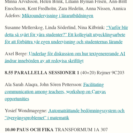
Minna Arvidsson, Helen Brink, Liliann Byman Frisén, Ann-Britt
Enochsson, Kent Fredholm, Zara Hedelin, Anna Nissen, Annica
Ådefors:
Mikroundervisning i lärarutbildningen
Susanne Mellerskog, Linda Söderlind, Nina Kilbrink:
“Varför blir
detta så svårt för våra studenter?” Ett kollegialt utvecklingsarbete
för att förbättra vår egen undervisning och studenternas lärande
Axel Berge:
Underlag för diskussion om hur textgenererande AI
ändrar innebörden av att redovisa skriftligt
8.55 PARALLELLA SESSIONER 1
(40+20) Rejmer 9C203
Ala Sarah Alaqra, John Sören Pettersson:
Facilitating
communication among teachers, workshop on Canvas
opportunities
Yosief Wondmagegne:
Automaträttande bedömningssystem och
”övergångsproblemet” i matematik
10.00 PAUS OCH FIKA
TRANSFORMUM 1A 307