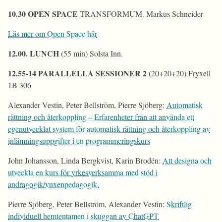
10.30 OPEN SPACE
TRANSFORMUM. Markus Schneider
Läs mer om Open Space här
12.00. LUNCH
(55 min) Solsta Inn.
12.55-14 PARALLELLA SESSIONER 2
(20+20+20) Fryxell
1B 306
Alexander Vestin, Peter Bellström, Pierre Sjöberg:
Automatisk
rättning och återkoppling – Erfarenheter från att använda ett
egenutvecklat system för automatisk rättning och återkoppling av
inlämningsuppgifter i en programmeringskurs
John Johansson, Linda Bergkvist, Karin Brodén:
Att designa och
utveckla en kurs för yrkesverksamma med stöd i
andragogik/vuxenpedagogik.
Pierre Sjöberg, Peter Bellström, Alexander Vestin:
Skriftlig
individuell hemtentamen i skuggan av ChatGPT