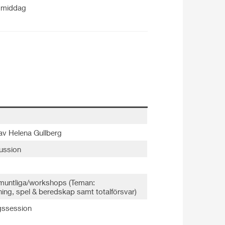
smiddag
av Helena Gullberg
ussion
a muntliga/workshops (Teman:
ning, spel & beredskap samt totalförsvar)
gssession