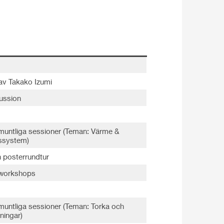
av Takako Izumi
ussion
a muntliga sessioner (Teman: Värme &
ssystem)
 posterrundtur
a workshops
a muntliga sessioner (Teman: Torka och
ningar)