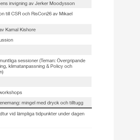
ens invigning av Jerker Moodysson
ion till CSR och RisCon26 av Mikael
av Kamal Kishore
ussion
a muntliga sessioner (Teman: Övergripande
ring, klimatanpassning & Policy och
n)
a workshops
venemang: mingel med dryck och tilltugg
dtur vid lämpliga tidpunkter under dagen