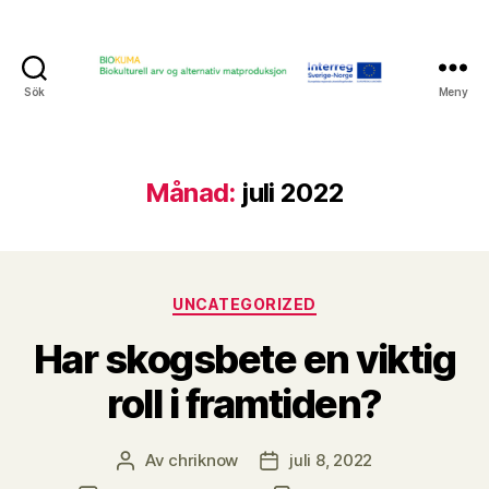
Sök
Meny
Biokumabloggen
Månad:
juli 2022
Kategorier
UNCATEGORIZED
Har skogsbete en viktig
roll i framtiden?
Av
chriknow
juli 8, 2022
Inläggsförfattare
Inläggsdatum