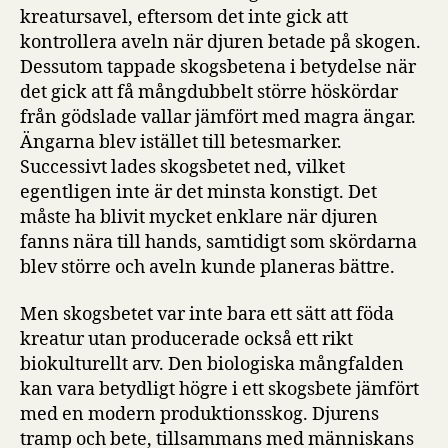
kreatursavel, eftersom det inte gick att
kontrollera aveln när djuren betade på skogen.
Dessutom tappade skogsbetena i betydelse när
det gick att få mångdubbelt större höskördar
från gödslade vallar jämfört med magra ängar.
Ängarna blev istället till betesmarker.
Successivt lades skogsbetet ned, vilket
egentligen inte är det minsta konstigt. Det
måste ha blivit mycket enklare när djuren
fanns nära till hands, samtidigt som skördarna
blev större och aveln kunde planeras bättre.
Men skogsbetet var inte bara ett sätt att föda
kreatur utan producerade också ett rikt
biokulturellt arv. Den biologiska mångfalden
kan vara betydligt högre i ett skogsbete jämfört
med en modern produktionsskog. Djurens
tramp och bete, tillsammans med människans