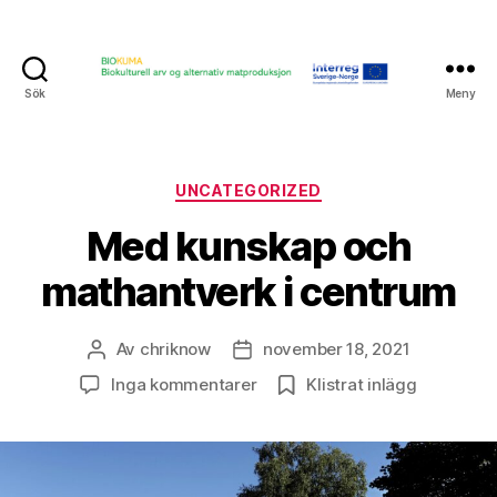
Sök
Meny
Biokumabloggen
Kategorier
UNCATEGORIZED
Med kunskap och
mathantverk i centrum
Av
chriknow
november 18, 2021
Inläggsförfattare
Inläggsdatum
till
Inga kommentarer
Klistrat inlägg
Med
kunskap
och
mathantverk