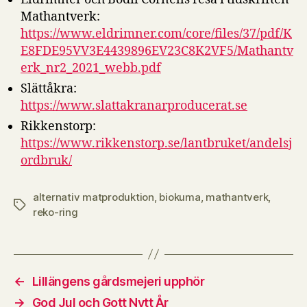
Mathantverk:
https://www.eldrimner.com/core/files/37/pdf/K
E8FDE95VV3E4439896EV23C8K2VF5/Mathantv
erk_nr2_2021_webb.pdf
Slättåkra:
https://www.slattakranarproducerat.se
Rikkenstorp:
https://www.rikkenstorp.se/lantbruket/andelsj
ordbruk/
alternativ matproduktion
,
biokuma
,
mathantverk
,
Etiketter
reko-ring
←
Lillängens gårdsmejeri upphör
→
God Jul och Gott Nytt År