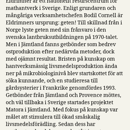
Eldrimner är ett nationellt resurscentrum för
mathantverk i Sverige. Enligt grundaren och
mångåriga verksamhetschefen Bodil Cornell är
Eldrimners ursprung: geten! Till skillnad från i
Norge lyste geten med sin frånvaro i den
svenska lantbruksutbildningen på 1970-talet.
Men i Jämtland fanns getbönder som bedrev
ostproduktion efter nedärvda metoder, dock
med ojämnt resultat. Bristen på kunskap om
hantverksmässig livsmedelsproduktion ända
ner på mikrobiologinivå blev startskottet för att
söka kunnande, och en studieresa till
gårdsysterier i Frankrike genomfördes 1993.
Getbönder från Jämtland och Provence möttes,
och väl tillbaka i Sverige startades projektet
Matora i Jämtland. Med fokus på kunskap var
målet att stimulera till ökad småskalig
livsmedelsförädling. Sedan dess har