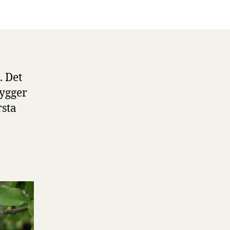
brief
nr
1
. Det
ygger
rsta