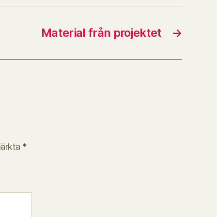
Material från projektet
→
märkta
*