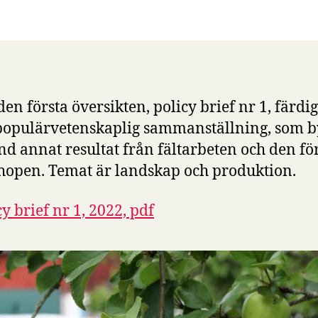
den första översikten, policy brief nr 1, färdig
populärvetenskaplig sammanställning, som b
nd annat resultat från fältarbeten och den fö
open. Temat är landskap och produktion.
cy brief nr 1, 2022, pdf