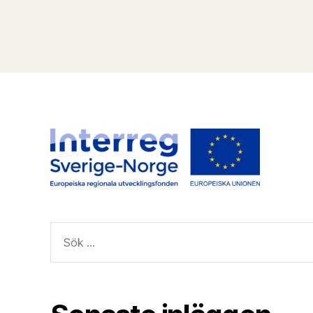
Sök
efter: