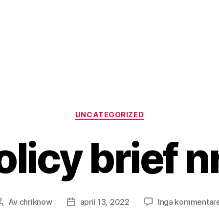
Kategorier
UNCATEGORIZED
olicy brief nr
Av
chriknow
april 13, 2022
Inga kommentar
Inläggsförfattare
Inläggsdatum