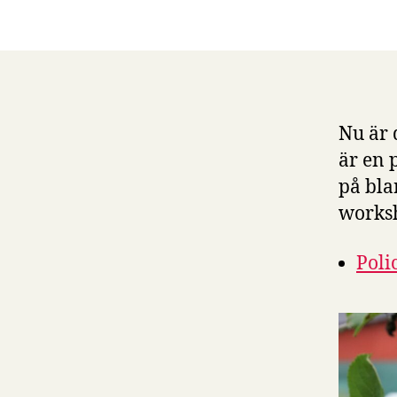
Nu är 
är en 
på bla
worksh
Poli