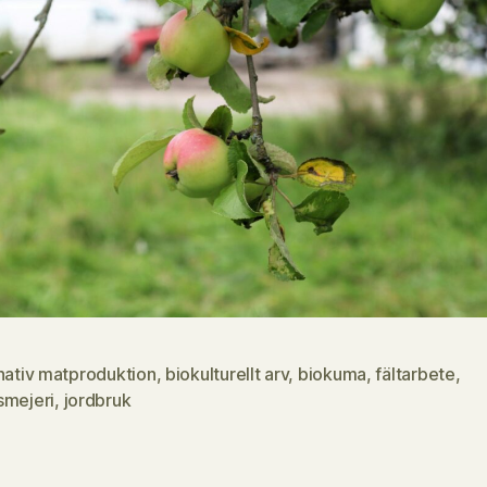
nativ matproduktion
,
biokulturellt arv
,
biokuma
,
fältarbete
,
smejeri
,
jordbruk