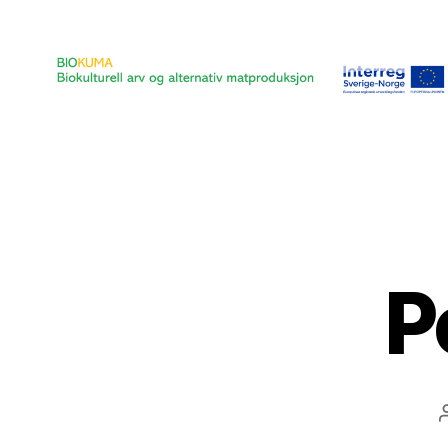
Biokumabloggen
P