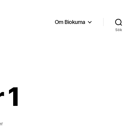
Om Biokuma
Sök
 1
till
er
Policy