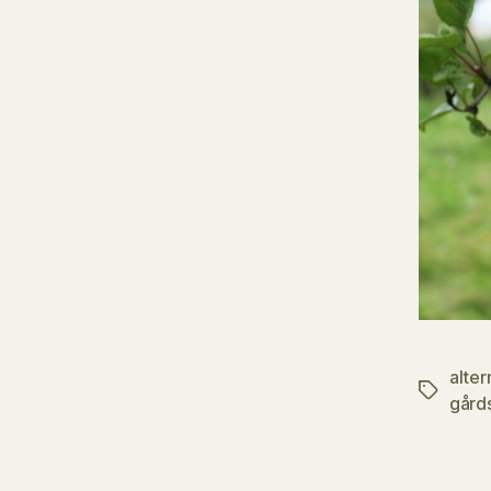
alter
Etiketter
gård