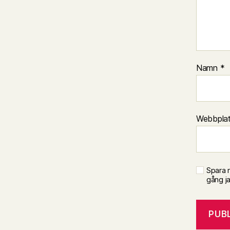
Namn
*
Webbpla
Spara 
gång j