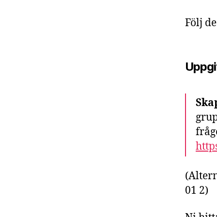
Följ d
Uppgi
Ska
grup
fråg
http
(Alter
01 2)