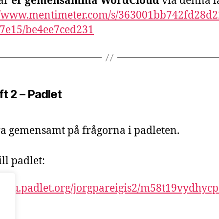
tar
er gemensamma WordCloud
via denna l
://www.mentimeter.com/s/363001bb742fd28d
f7e15/be4ee7ced231
t 2 – Padlet
a gemensamt på frågorna i padleten.
ll padlet:
//kau.padlet.org/jorgpareigis2/m58t19vydhycp