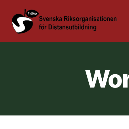
Sverd
Höstkonferens
@
KAU
Wor