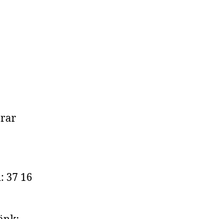
arar
: 37 16