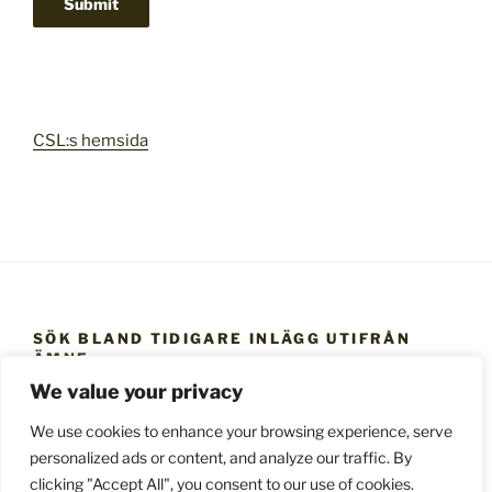
CSL:s hemsida
SÖK BLAND TIDIGARE INLÄGG UTIFRÅN
ÄMNE
We value your privacy
Sök
bland
We use cookies to enhance your browsing experience, serve
tidigare
personalized ads or content, and analyze our traffic. By
inlägg
clicking "Accept All", you consent to our use of cookies.