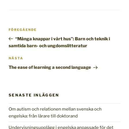
Inläggsnavigering
Föregående
FÖREGÅENDE
inlägg
“Många knappar i vårt hus”: Barn och teknik i
samtida barn- och ungdomslitteratur
Nästa
NÄSTA
inlägg
The ease of learning a second language
SENASTE INLÄGGEN
Om autism och relationen mellan svenska och
engelska: från lärare till doktorand
Undervisningsupplägg i engelska anpassade för det