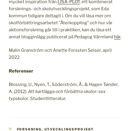
mycket inspiration från
LISA-PLOT
, ett kombinerat
forsknings- och skolutvecklingsprojekt, som Eda
kommun tidigare deltagit i. Om du vill läsa mer om
skolförbättringsarbetet ”Återkoppling” och hur vår
aktionsforskning går till i praktiken, kan du läsa ett
annat blogginlägg publicerat på Pedagog Värmland
här
.
Malin Granström och Anette Forssten Seiser, april
2022
Referenser
Blossing, U., Nyen, T., Söderström, Å., & Hagen Tønder,
A. (2012).
Att kartlägga och förbättra skolor: sex
typskolor
. Studentlitteratur.
KATEGORIER
FORSKNING
,
UTVECKLINGSPROJEKT