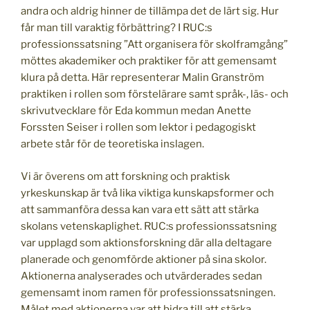
andra och aldrig hinner de tillämpa det de lärt sig. Hur
får man till varaktig förbättring? I RUC:s
professionssatsning ”Att organisera för skolframgång”
möttes akademiker och praktiker för att gemensamt
klura på detta. Här representerar Malin Granström
praktiken i rollen som förstelärare samt språk-, läs- och
skrivutvecklare för Eda kommun medan Anette
Forssten Seiser i rollen som lektor i pedagogiskt
arbete står för de teoretiska inslagen.
Vi är överens om att forskning och praktisk
yrkeskunskap är två lika viktiga kunskapsformer och
att sammanföra dessa kan vara ett sätt att stärka
skolans vetenskaplighet. RUC:s professionssatsning
var upplagd som aktionsforskning där alla deltagare
planerade och genomförde aktioner på sina skolor.
Aktionerna analyserades och utvärderades sedan
gemensamt inom ramen för professionssatsningen.
Målet med aktionerna var att bidra till att stärka