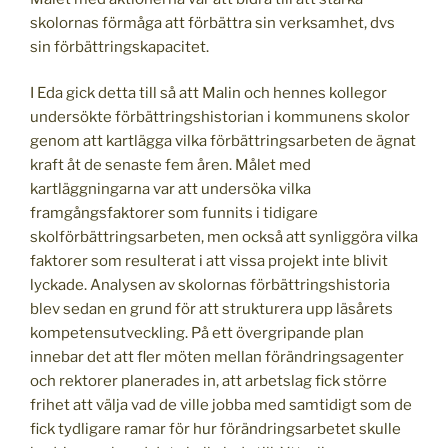
skolornas förmåga att förbättra sin verksamhet, dvs
sin förbättringskapacitet.
I Eda gick detta till så att Malin och hennes kollegor
undersökte förbättringshistorian i kommunens skolor
genom att kartlägga vilka förbättringsarbeten de ägnat
kraft åt de senaste fem åren. Målet med
kartläggningarna var att undersöka vilka
framgångsfaktorer som funnits i tidigare
skolförbättringsarbeten, men också att synliggöra vilka
faktorer som resulterat i att vissa projekt inte blivit
lyckade. Analysen av skolornas förbättringshistoria
blev sedan en grund för att strukturera upp läsårets
kompetensutveckling. På ett övergripande plan
innebar det att fler möten mellan förändringsagenter
och rektorer planerades in, att arbetslag fick större
frihet att välja vad de ville jobba med samtidigt som de
fick tydligare ramar för hur förändringsarbetet skulle