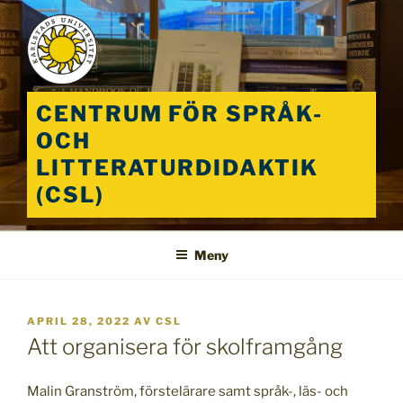
Hoppa
till
innehåll
CENTRUM FÖR SPRÅK-
OCH
LITTERATURDIDAKTIK
(CSL)
Meny
PUBLICERAT
APRIL 28, 2022
AV
CSL
Att organisera för skolframgång
Malin Granström, förstelärare samt språk-, läs- och