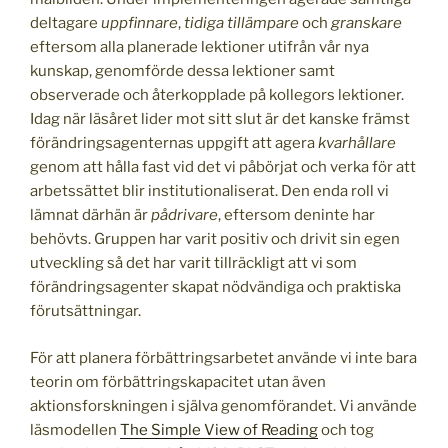
deltagare
uppfinnare
,
tidiga tillämpare
och
granskare
eftersom alla planerade lektioner utifrån vår nya
kunskap, genomförde dessa lektioner samt
observerade och återkopplade på kollegors lektioner.
Idag när läsåret lider mot sitt slut är det kanske främst
förändringsagenternas uppgift att agera
kvarhållare
genom att hålla fast vid det vi påbörjat och verka för att
arbetssättet blir institutionaliserat. Den enda roll vi
lämnat därhän är
pådrivare
, eftersom deninte har
behövts. Gruppen har varit positiv och drivit sin egen
utveckling så det har varit tillräckligt att vi som
förändringsagenter skapat nödvändiga och praktiska
förutsättningar.
För att planera förbättringsarbetet använde vi inte bara
teorin om förbättringskapacitet utan även
aktionsforskningen i själva genomförandet. Vi använde
läsmodellen
The Simple View of Reading
och tog