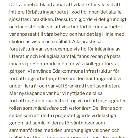
Detta innebar bland annat att vi lade stor vikt vid att
initiera förbättringsarbetet i god tid innan det skulle
sjösättas i praktiken. Dessutom gjorde vi det grundligt
och lade stor vikt vid att visa hur förbättringsarbetet
var anpassat till våra behov, och hur det låg i linje med
skolornas vision och målbild. Alla praktiska
förutsättningar, som exempelvis tid för inläsning av
litteratur och kollegiala samtal, fanns redan på plats
innan vi presenterade idén för våra kollegor första
gången. Vi använde Eda kommuns infrastruktur för
förbättringsarbeten, eftersom den har fungerat bra
under flera år och var väl förankrad i verksamheten.
Mer nyskapande var hur vi nyttjade de olika
förbättringsrollerna. Initialt tog vi förbättringsagenter
rollen som
målhävdare
och
visionärer
. De lärare som
sedan kom att delta i projektet gjorde vi delaktiga
genom att samla in deras förväntningar som
sammanfördes med den ursprungliga visionen och
målbilden. Under implementeringen agerade samtliga