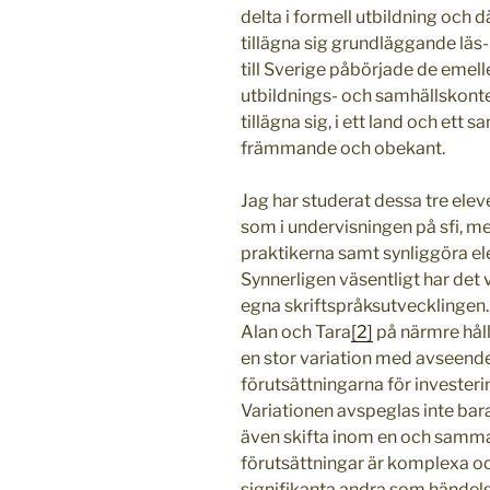
delta i formell utbildning och d
tillägna sig grundläggande läs
till Sverige påbörjade de emell
utbildnings- och samhällskonte
tillägna sig, i ett land och e
främmande och obekant.
Jag har studerat dessa tre elev
som i undervisningen på sfi, me
praktikerna samt synliggöra el
Synnerligen väsentligt har det v
egna skriftspråksutvecklingen. I
Alan och Tara
[2]
på närmre håll
en stor variation med avseend
förutsättningarna för investerin
Variationen avspeglas inte bara
även skifta inom en och samma
förutsättningar är komplexa oc
signifikanta andra som händel