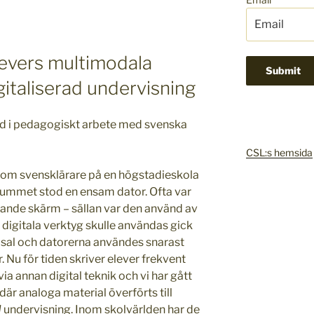
Elevers multimodala
gitaliserad undervisning
d i pedagogiskt arbete med svenska
CSL:s hemsida
r som svensklärare på en högstadieskola
srummet stod en ensam dator. Ofta var
kande skärm – sällan var den använd av
m digitala verktyg skulle användas gick
tasal och datorerna användes snarast
Nu för tiden skriver elever frekvent
ia annan digital teknik och vi har gått
där analoga material överförts till
d
undervisning. Inom skolvärlden har de