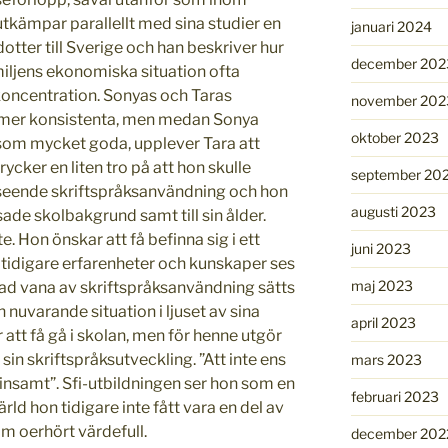
tkämpar parallellt med sina studier en
januari 2024
otter till Sverige och han beskriver hur
december 202
iljens ekonomiska situation ofta
oncentration. Sonyas och Taras
november 202
r mer konsistenta, men medan Sonya
oktober 2023
 som mycket goda, upplever Tara att
ycker en liten tro på att hon skulle
september 20
seende skriftspråksanvändning och hon
augusti 2023
sade skolbakgrund samt till sin ålder.
te. Hon önskar att få befinna sig i ett
juni 2023
idigare erfarenheter och kunskaper ses
maj 2023
ad vana av skriftspråksanvändning sätts
n nuvarande situation i ljuset av sina
april 2023
 att få gå i skolan, men för henne utgör
 i sin skriftspråksutveckling. ”Att inte ens
mars 2023
pinsamt”. Sfi-utbildningen ser hon som en
februari 2023
värld hon tidigare inte fått vara en del av
m oerhört värdefull.
december 202