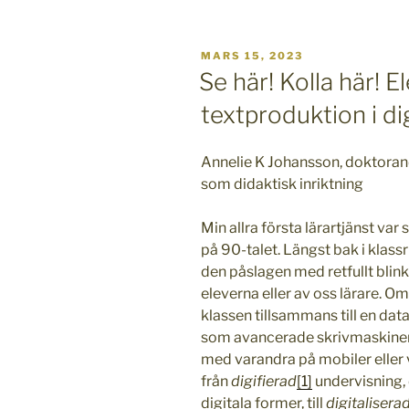
PUBLICERAT
MARS 15, 2023
Se här! Kolla här! 
textproduktion i di
Annelie K Johansson, doktoran
som didaktisk inriktning
Min allra första lärartjänst va
på 90-talet. Längst bak i klas
den påslagen med retfullt blin
eleverna eller av oss lärare. O
klassen tillsammans till en da
som avancerade skrivmaskiner. 
med varandra på mobiler eller v
från
digifierad
[1]
undervisning, 
digitala former, till
digitalisera