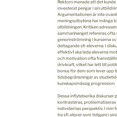
Rektorn menade att det kunde va
investerat pengar i sin utbildni
Argumentationen är inte ovanli
meningsutbytena har många tong
utbildningen. Kritiken adresser
sammanhanget refereras ofta s
genomströmning i kurserna och
deltagande sfi-eleverna. I disk
effektivt ska leda eleverna mot
och motivation ofta framställt
drivkraft, vilket har lett till po
bonus för dem som lever upp ti
tidsbegränsningar av studietid
kunskapsmässig progression.
Dessa inflytelserika diskurser
kontrasteras, problematiseras 
individernas perspektiv. I min fo
tre sfi-elever som tidigare i si