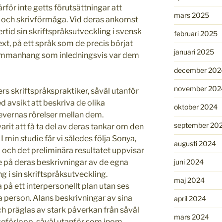
ärför inte getts förutsättningar att
mars 2025
- och skrivförmåga. Vid deras ankomst
ertid sin skriftspråksutveckling i svensk
februari 2025
xt, på ett språk som de precis börjat
januari 2025
tt sammanhang som inledningsvis var dem
december 202
november 202
ers skriftspråkspraktiker, såväl utanför
d avsikt att beskriva de olika
oktober 2024
evernas rörelser mellan dem.
september 20
arit att få ta del av deras tankar om den
 min studie får vi således följa Sonya,
augusti 2024
 och det preliminära resultatet uppvisar
juni 2024
e på deras beskrivningar av de egna
g i sin skriftspråksutveckling.
maj 2024
 på ett interpersonellt plan utan ses
 person. Alans beskrivningar av sina
april 2024
h präglas av stark påverkan från såväl
mars 2024
seförlopp, såväl utanför som inom