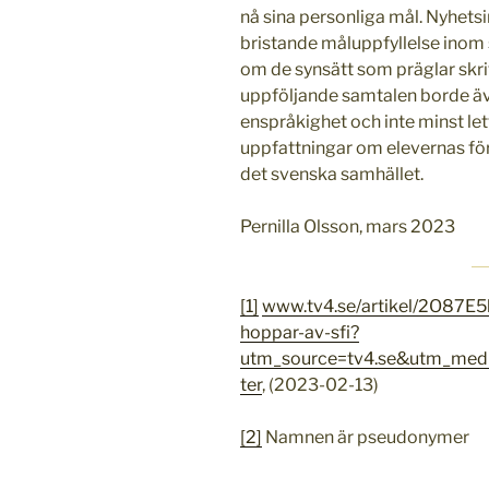
nå sina personliga mål. Nyhet
bristande måluppfyllelse inom s
om de synsätt som präglar skri
uppföljande samtalen borde äv
enspråkighet och inte minst let
uppfattningar om elevernas för
det svenska samhället.
Pernilla Olsson, mars 2023
[1]
www.tv4.se/artikel/2O87E
hoppar-av-sfi?
utm_source=tv4.se&utm_med
ter
, (2023-02-13)
[2]
Namnen är pseudonymer