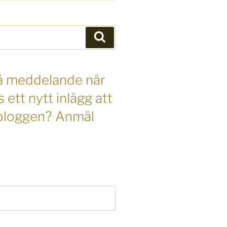
Sök
 få meddelande när
s ett nytt inlägg att
 bloggen? Anmäl