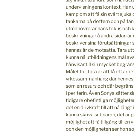
undervisningens kontext. Han u
kamp om att få sin svårt sjuka d
tankarna på dottern och på fam
utmanövrerar hans fokus och k
beskrivningar å andra sidan ä
beskriver sina förutsättningar
hennes är de motsatta. Tara uttr
kunna nå utbildningens mål av
hänvisar till sin mycket begrän
Målet för Tara är att få ett arbe
yrkessammanhang där hennes t
som en resurs och där begräns
i periferin. Även Sonya sätter si
tidigare obefintliga möjligheter
det en drivkraft till att nå långt
kunna skriva sitt namn, det är 
möjlighet att få tillgång till en 
och den möjligheten ser hon so