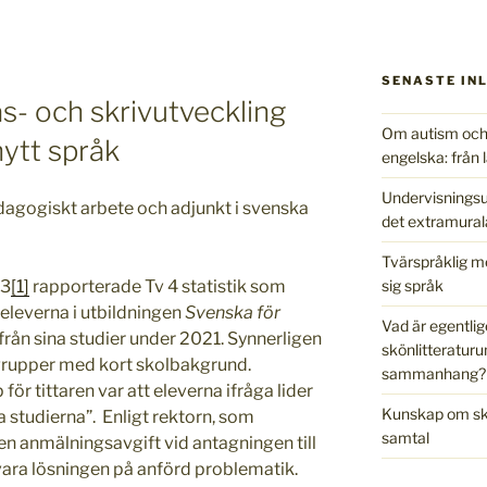
SENASTE IN
läs- och skrivutveckling
Om autism och 
nytt språk
engelska: från l
Undervisningsu
edagogiskt arbete och adjunkt i svenska
det extramural
Tvärspråklig m
sig språk
23
[1]
rapporterade Tv 4 statistik som
 eleverna i utbildningen
Svenska för
Vad är egentlig
rån sina studier under 2021. Synnerligen
skönlitteraturu
grupper med kort skolbakgrund.
sammanhang?
r tittaren var att eleverna ifråga lider
Kunskap om skr
ra studierna”. Enligt rektorn, som
samtal
en anmälningsavgift vid antagningen till
vara lösningen på anförd problematik.