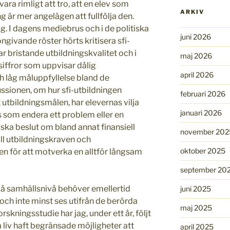
ra rimligt att tro, att en elev som
ARKIV
ng är mer angelägen att fullfölja den.
g. I dagens mediebrus och i de politiska
juni 2026
ivande röster hörts kritisera sfi-
ar bristande utbildningskvalitet och i
maj 2026
iffror som uppvisar dålig
april 2026
 låg måluppfyllelse bland de
ussionen, om hur sfi-utbildningen
februari 2026
 utbildningsmålen, har elevernas vilja
januari 2026
s som endera ett problem eller en
litiska beslut om bland annat finansiell
november 202
ll utbildningskraven och
oktober 2025
en för att motverka en alltför långsam
september 20
 på samhällsnivå behöver emellertid
juni 2025
och inte minst ses utifrån de berörda
maj 2025
rskningsstudie har jag, under ett år, följt
na liv haft begränsade möjligheter att
april 2025