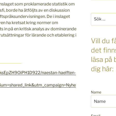
sinslaget som proklamerade statistik om
fi, borde ha åtföljts av en diskussion
Sök
ftspråksundervisningen. De i inslaget
efter:
en ha kretsat kring normer om
ts in på en kritisk analys av dominerande
utsättningar för lärande och etablering i
Vill du
det finn
läsa på
dig här:
5ksEpZH9OiPH1D922/naestan-haelften-
ium=shared_link&utm_campaign=Nyhe
Name
Email