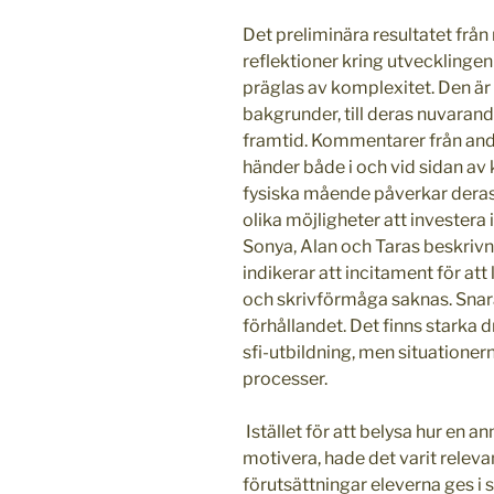
Det preliminära resultatet från
reflektioner kring utvecklinge
präglas av komplexitet. Den är i
bakgrunder, till deras nuvarand
framtid. Kommentarer från andr
händer både i och vid sidan a
fysiska mående påverkar deras
olika möjligheter att investera i
Sonya, Alan och Taras beskrivni
indikerar att incitament för att 
och skrivförmåga saknas. Snar
förhållandet. Det finns starka dr
sfi-utbildning, men situationer
processer.
Istället för att belysa hur en 
motivera, hade det varit relevan
förutsättningar eleverna ges i 