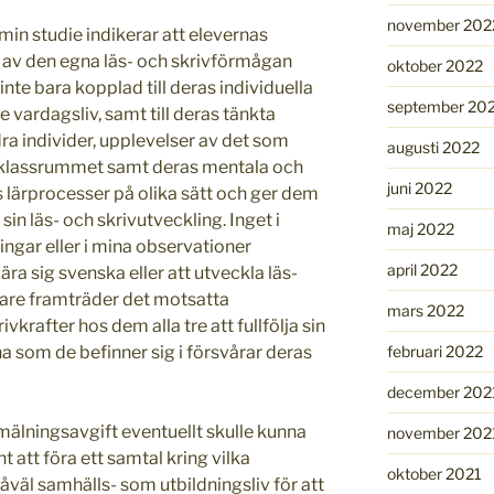
november 202
 min studie indikerar att elevernas
n av den egna läs- och skrivförmågan
oktober 2022
nte bara kopplad till deras individuella
september 20
e vardagsliv, samt till deras tänkta
a individer, upplevelser av det som
augusti 2022
v klassrummet samt deras mentala och
juni 2022
 lärprocesser på olika sätt och ger dem
 sin läs- och skrivutveckling. Inget i
maj 2022
ngar eller i mina observationer
april 2022
lära sig svenska eller att utveckla läs-
are framträder det motsatta
mars 2022
ivkrafter hos dem alla tre att fullfölja sin
februari 2022
na som de befinner sig i försvårar deras
december 202
anmälningsavgift eventuellt skulle kunna
november 202
t att föra ett samtal kring vilka
oktober 2021
såväl samhälls- som utbildningsliv för att