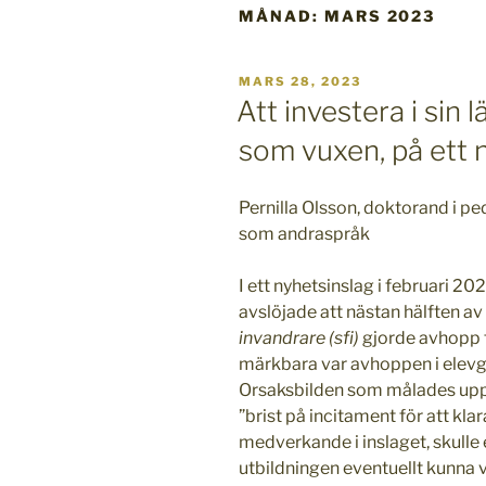
MÅNAD:
MARS 2023
PUBLICERAT
MARS 28, 2023
Att investera i sin 
som vuxen, på ett 
Pernilla Olsson, doktorand i p
som andraspråk
I ett nyhetsinslag i februari 20
avslöjade att nästan hälften av
invandrare (sfi)
gjorde avhopp f
märkbara var avhoppen i elev
Orsaksbilden som målades upp fö
”brist på incitament för att kla
medverkande i inslaget, skulle 
utbildningen eventuellt kunna 