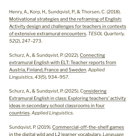
Henry, A., Korp, H., Sundqvist, P., & Thorsen, C. (2018).
Motivational strategies and the reframing of English:
Activity design and challenges for teachers in contexts
of extensive extramural encounters
.
TESOL Quarterly,
52
(2), 247–273.
Schurz, A., & Sundqvist, P. (2022).
Connecting
extramural English with ELT: Teacher reports from
Austria, Finland, France and Sweden
.
Applied
Linguistics, 43
(5), 934–957.
Schurz, A., & Sundqvist, P. (2025). C
onsidering
Extramural English in class: Exploring teachers’ activity
ideas in secondary school classrooms in four
countries
.
Applied Linguistics.
Sundqvist, P. (2019).
Commercial-off-the-shelf games
in the digital wild and L2 learner vocabulary
.
Language