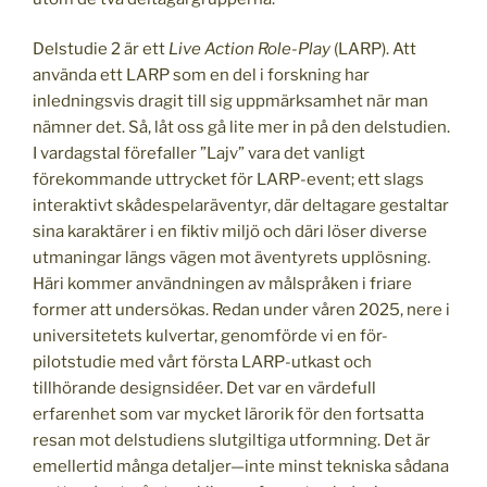
Delstudie 2 är ett
Live Action Role-Play
(LARP). Att
använda ett LARP som en del i forskning har
inledningsvis dragit till sig uppmärksamhet när man
nämner det. Så, låt oss gå lite mer in på den delstudien.
I vardagstal förefaller ”Lajv” vara det vanligt
förekommande uttrycket för LARP-event; ett slags
interaktivt skådespelaräventyr, där deltagare gestaltar
sina karaktärer i en fiktiv miljö och däri löser diverse
utmaningar längs vägen mot äventyrets upplösning.
Häri kommer användningen av målspråken i friare
former att undersökas. Redan under våren 2025, nere i
universitetets kulvertar, genomförde vi en för-
pilotstudie med vårt första LARP-utkast och
tillhörande designsidéer. Det var en värdefull
erfarenhet som var mycket lärorik för den fortsatta
resan mot delstudiens slutgiltiga utformning. Det är
emellertid många detaljer—inte minst tekniska sådana