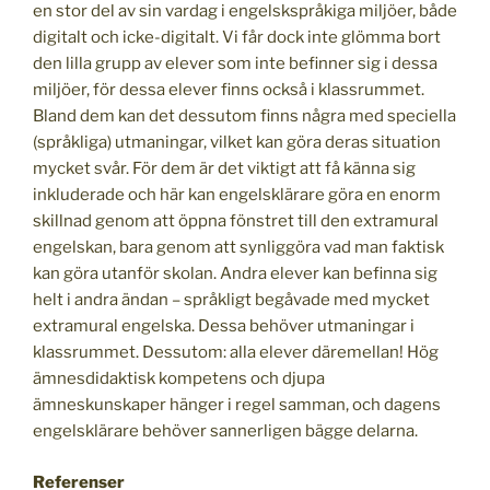
en stor del av sin vardag i engelskspråkiga miljöer, både
digitalt och icke-digitalt. Vi får dock inte glömma bort
den lilla grupp av elever som inte befinner sig i dessa
miljöer, för dessa elever finns också i klassrummet.
Bland dem kan det dessutom finns några med speciella
(språkliga) utmaningar, vilket kan göra deras situation
mycket svår. För dem är det viktigt att få känna sig
inkluderade och här kan engelsklärare göra en enorm
skillnad genom att öppna fönstret till den extramural
engelskan, bara genom att synliggöra vad man faktisk
kan göra utanför skolan. Andra elever kan befinna sig
helt i andra ändan – språkligt begåvade med mycket
extramural engelska. Dessa behöver utmaningar i
klassrummet. Dessutom: alla elever däremellan! Hög
ämnesdidaktisk kompetens och djupa
ämneskunskaper hänger i regel samman, och dagens
engelsklärare behöver sannerligen bägge delarna.
Referenser