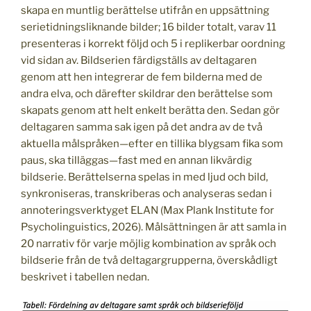
skapa en muntlig berättelse utifrån en uppsättning
serietidningsliknande bilder; 16 bilder totalt, varav 11
presenteras i korrekt följd och 5 i replikerbar oordning
vid sidan av. Bildserien färdigställs av deltagaren
genom att hen integrerar de fem bilderna med de
andra elva, och därefter skildrar den berättelse som
skapats genom att helt enkelt berätta den. Sedan gör
deltagaren samma sak igen på det andra av de två
aktuella målspråken—efter en tillika blygsam fika som
paus, ska tilläggas—fast med en annan likvärdig
bildserie. Berättelserna spelas in med ljud och bild,
synkroniseras, transkriberas och analyseras sedan i
annoteringsverktyget ELAN (Max Plank Institute for
Psycholinguistics, 2026). Målsättningen är att samla in
20 narrativ för varje möjlig kombination av språk och
bildserie från de två deltagargrupperna, överskådligt
beskrivet i tabellen nedan.