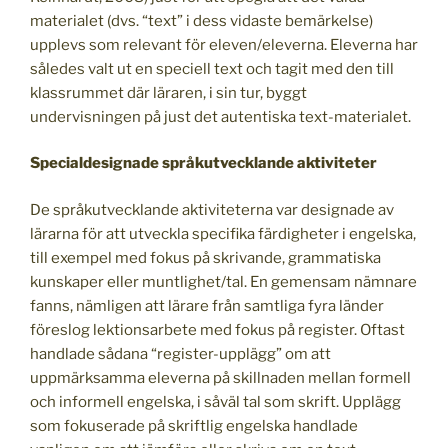
materialet (dvs. “text” i dess vidaste bemärkelse)
upplevs som relevant för eleven/eleverna. Eleverna har
således valt ut en speciell text och tagit med den till
klassrummet där läraren, i sin tur, byggt
undervisningen på just det autentiska text-materialet.
Specialdesignade språkutvecklande aktiviteter
De språkutvecklande aktiviteterna var designade av
lärarna för att utveckla specifika färdigheter i engelska,
till exempel med fokus på skrivande, grammatiska
kunskaper eller muntlighet/tal. En gemensam nämnare
fanns, nämligen att lärare från samtliga fyra länder
föreslog lektionsarbete med fokus på register. Oftast
handlade sådana “register-upplägg” om att
uppmärksamma eleverna på skillnaden mellan formell
och informell engelska, i såväl tal som skrift. Upplägg
som fokuserade på skriftlig engelska handlade