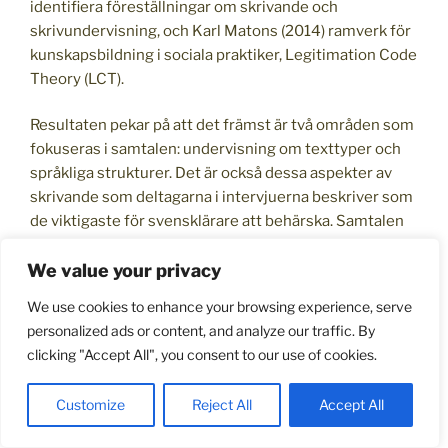
identifiera föreställningar om skrivande och
skrivundervisning, och Karl Matons (2014) ramverk för
kunskapsbildning i sociala praktiker, Legitimation Code
Theory (LCT).
Resultaten pekar på att det främst är två områden som
fokuseras i samtalen: undervisning om texttyper och
språkliga strukturer. Det är också dessa aspekter av
skrivande som deltagarna i intervjuerna beskriver som
de viktigaste för svensklärare att behärska. Samtalen
utgår vanligen från undervisningens innehåll, alltså den
We value your privacy
didaktiska
vad
-frågan, som i hög grad styrs av kurs- och
ämnesplanerna. Samtidigt visar analyserna att
We use cookies to enhance your browsing experience, serve
samtalen öppnar upp för möjligheten att
personalized ads or content, and analyze our traffic. By
bygga
pedagogisk innehållskunskap
, det vill säga
clicking "Accept All", you consent to our use of cookies.
kunskap om hur ett ämnesinnehåll kan undervisas för
en specifik elevgrupp. Här ligger fokus på genre-,
Customize
Reject All
Accept All
färdighets- och processorienterad undervisning. De
diskurser som synliggörs i studien ligger i linje med