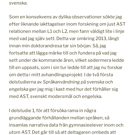
svenska.
Som en konsekvens av dylika observationer sökte jag
efter liknande iakttagelser inom forskning om just AST
relationen mellan L1 och L2, men fann väldigt lite i linje
med vad jag själv sett. Detta var omkring 2013, långt
innan min doktorandresa tar sin början. Så, jag
fortsatte att lägga märke till och fundera på vad jag
sett under de kommande åren, vilket sedermera ledde
till en uppsats, som i sin tur ledde till att jag nu forskar
om detta i mitt avhandlingsprojekt. I de två första
delstudierna av
Språkanvändning på svenska och
engelska
ger jag mig i kast med hur det förhåller sig
med AST, svenskt modersmål och engelska.
I delstudie 1, för att försöka rama in några
grundläggande förhållanden mellan språken, så
insamlas narrativa data från gymnasieelever inom och
utom AST. Det går till så att deltagaren ombeds att