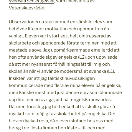
svenska och engelska
,
som finansieras av
Vetenskapsrådet.
Observationerna startar med en särskild elev som
behövde lite mer motivation och uppmuntran än
vanligt. Eleven var i stort sett helt ointresserad av
skolarbete och spenderade första terminen med att
mestadels sova. Jag uppmärksammade emellertid att
hen ofta använde sig av engelska (L2), och uppvisade
då ett mer nyanserat förhållningssätt till mig och
skolan än när vi använde modersmålet svenska (L1).
Insikten var att jag faktiskt huvudsakligen
kommunicerade med flera av mina elever på engelska,
men kanske mest med just denne elev som blommade
upp lite mer än övriga just när engelska användes.
Därmed föreslog jag helt enkelt att vi skulle göra så
mycket som möjligt av skolarbetet på engelska. Det
blev en lyckad resa, då eleven slutade hos oss med
betyg i de flesta ämnen hen läste – till och med