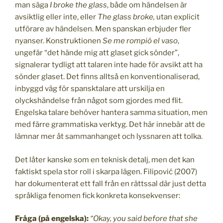
man säga
I broke the glass
, både om händelsen är
avsiktlig eller inte, eller
The glass broke,
utan explicit
utförare av händelsen. Men spanskan erbjuder fler
nyanser. Konstruktionen
Se me rompió el vaso
,
ungefär “det hände mig att glaset gick sönder”,
signalerar tydligt att talaren inte hade för avsikt att ha
sönder glaset. Det finns alltså en konventionaliserad,
inbyggd väg för spansktalare att urskilja en
olyckshändelse från något som gjordes med flit.
Engelska talare behöver hantera samma situation, men
med färre grammatiska verktyg. Det här innebär att de
lämnar mer åt sammanhanget och lyssnaren att tolka.
Det låter kanske som en teknisk detalj, men det kan
faktiskt spela stor roll i skarpa lägen. Filipović (2007)
har dokumenterat ett fall från en rättssal där just detta
språkliga fenomen fick konkreta konsekvenser:
Fråga (på engelska):
“Okay, you said before that she