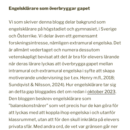
Engelsklärare som överbryggar gapet
Vi som skriver denna blogg delar bakgrund som
engelsklärare på högstadiet och gymnasiet, i Sverige
och Österrike. Vi delar även ett gemensamt
forskningsintresse, nämligen extramural engelska. Det
är allmänt vedertaget och numera dessutom
vetenskapligt bevisat att det är bra för elevers lärande
när deras lärare lyckas att överbrygga gapet mellan
intramural och extramural engelska i syfte att skapa
motiverande undervisning (se t.ex. Henry m.fl., 2018;
Sundqvist & Nilsson, 2024). Hur engelsklärare tar sig
an detta gap bloggades det om redan i
oktober 2023
.
Den bloggen beskrev engelsklärare som
”balanskonstnärer” som vet precis hur de kan göra för
att lyckas med att koppla ihop engelska i och utanför
klassrummet, utan att för den skull inkräkta på elevers
privata sfär. Med andra ord, de vet var gränsen går ner