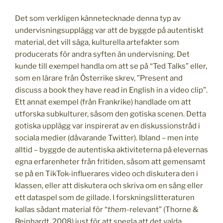
Det som verkligen kännetecknade denna typ av
undervisningsupplägg var att de byggde på autentiskt
material, det vill säga, kulturella artefakter som
producerats för andra syften än undervisning. Det
kunde till exempel handla om att se på “Ted Talks” eller,
som en lärare från Österrike skrev, ”Present and
discuss a book they have read in English in a video clip”.
Ett annat exempel (från Frankrike) handlade om att
utforska subkulturer, såsom den gotiska scenen. Detta
gotiska upplägg var inspirerat av en diskussionstråd i
sociala medier (dåvarande Twitter). Ibland – men inte
alltid – byggde de autentiska aktiviteterna på elevernas
egna erfarenheter från fritiden, såsom att gemensamt
se på en TikTok-influerares video och diskutera den i
klassen, eller att diskutera och skriva om en sång eller
ett dataspel som de gillade. I forskningslitteraturen
kallas sådant material för “
them
-relevant” (Thorne &
Reinhardt, 2008) just för att spegla att det valda