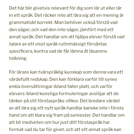
Det här blir givetvis relevant för dig som lär ut eller lär
in ett språk. Det räcker inte att lära sig att en mening är
grammatiskt korrekt. Man behöver också förstå vad
den säger, och vad den
inte
säger, jämfört med ett
annat språk. Det handlar om att hjälpa elever förstå
vad
talare av ett visst språk rutinmässigt förväntas
specificera
, kontra vad de får lämna åt läsarens
tolkning.
För lärare kan tvärspråklig kunskap som denna vara ett
värdefullt redskap. Den kan förklara varför till synes
enkla översättningar ibland faller platt, och varför
elevers ibland konstiga formuleringar avslöjar att de
tänker på sitt förstaspråks villkor. Det bredare värdet
av att lära sig ett nytt språk handlar kanske inte i första
hand om att klara sig fram på semester. Det handlar om
att bli medveten om hur
just ditt
förstaspråk har
format vad du tar för givet, och att ett annat språk kan