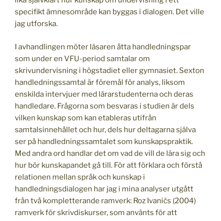
lika självklart hur kunskap om undervisning i ett
specifikt ämnesområde kan byggas i dialogen. Det ville
jag utforska.
I avhandlingen möter läsaren åtta handledningspar
som under en VFU-period samtalar om
skrivundervisning i högstadiet eller gymnasiet. Sexton
handledningssamtal är föremål för analys, liksom
enskilda intervjuer med lärarstudenterna och deras
handledare. Frågorna som besvaras i studien är dels
vilken kunskap som kan etableras utifrån
samtalsinnehållet och hur, dels hur deltagarna själva
ser på handledningssamtalet som kunskapspraktik.
Med andra ord handlar det om vad de vill de lära sig och
hur bör kunskapandet gå till. För att förklara och förstå
relationen mellan språk och kunskap i
handledningsdialogen har jag i mina analyser utgått
från två kompletterande ramverk: Roz Ivaničs (2004)
ramverk för skrivdiskurser, som använts för att