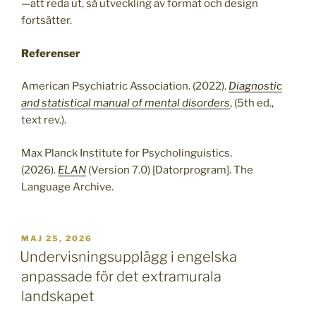
—att reda ut, så utveckling av format och design
fortsätter.
Referenser
American Psychiatric Association. (2022).
Diagnostic
and statistical manual of mental disorders
, (5th ed.,
text rev.).
Max Planck Institute for Psycholinguistics.
(2026).
ELAN
(Version 7.0) [Datorprogram]. The
Language Archive.
PUBLICERAT
MAJ 25, 2026
Undervisningsupplägg i engelska
anpassade för det extramurala
landskapet