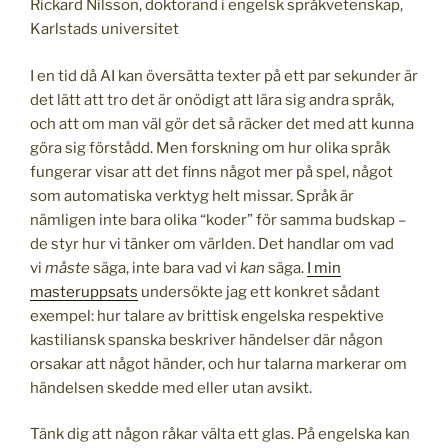
Rickard Nilsson, doktorand i engelsk språkvetenskap,
Karlstads universitet
I en tid då AI kan översätta texter på ett par sekunder är
det lätt att tro det är onödigt att lära sig andra språk,
och att om man väl gör det så räcker det med att kunna
göra sig förstådd. Men forskning om hur olika språk
fungerar visar att det finns något mer på spel, något
som automatiska verktyg helt missar. Språk är
nämligen inte bara olika “koder” för samma budskap –
de styr hur vi tänker om världen. Det handlar om vad
vi
måste
säga, inte bara vad vi
kan
säga.
I min
masteruppsats
undersökte jag ett konkret sådant
exempel: hur talare av brittisk engelska respektive
kastiliansk spanska beskriver händelser där någon
orsakar att något händer, och hur talarna markerar om
händelsen skedde med eller utan avsikt.
Tänk dig att någon råkar välta ett glas. På engelska kan