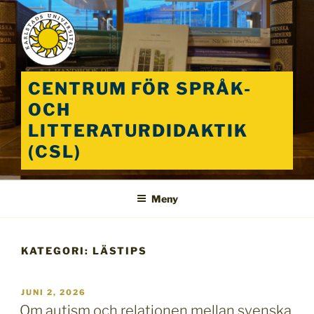
Hoppa
till
innehåll
CENTRUM FÖR SPRÅK-
OCH
LITTERATURDIDAKTIK
(CSL)
Meny
KATEGORI:
LÄSTIPS
PUBLICERAT
JUNI 2, 2026
Om autism och relationen mellan svenska