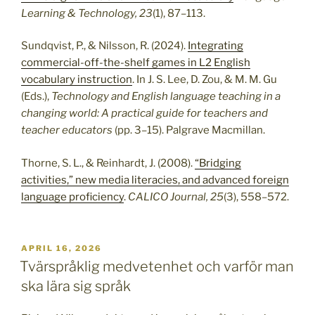
Learning & Technology, 23
(1), 87–113.
Sundqvist, P., & Nilsson, R. (2024).
Integrating
commercial-off-the-shelf games in L2 English
vocabulary instruction
. In J. S. Lee, D. Zou, & M. M. Gu
(Eds.),
Technology and English language teaching in a
changing world: A practical guide for teachers and
teacher educators
(pp. 3–15). Palgrave Macmillan.
Thorne, S. L., & Reinhardt, J. (2008).
“Bridging
activities,” new media literacies, and advanced foreign
language proficiency
.
CALICO Journal, 25
(3), 558–572.
PUBLICERAT
APRIL 16, 2026
Tvärspråklig medvetenhet och varför man
ska lära sig språk