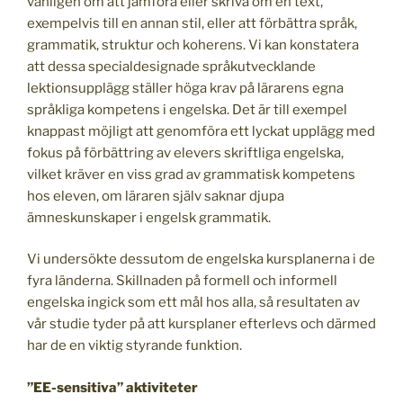
vanligen om att jämföra eller skriva om en text,
exempelvis till en annan stil, eller att förbättra språk,
grammatik, struktur och koherens. Vi kan konstatera
att dessa specialdesignade språkutvecklande
lektionsupplägg ställer höga krav på lärarens egna
språkliga kompetens i engelska. Det är till exempel
knappast möjligt att genomföra ett lyckat upplägg med
fokus på förbättring av elevers skriftliga engelska,
vilket kräver en viss grad av grammatisk kompetens
hos eleven, om läraren själv saknar djupa
ämneskunskaper i engelsk grammatik.
Vi undersökte dessutom de engelska kursplanerna i de
fyra länderna. Skillnaden på formell och informell
engelska ingick som ett mål hos alla, så resultaten av
vår studie tyder på att kursplaner efterlevs och därmed
har de en viktig styrande funktion.
”EE-sensitiva” aktiviteter