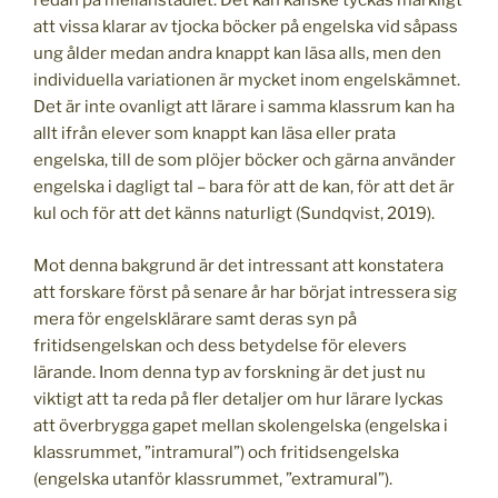
redan på mellanstadiet. Det kan kanske tyckas märkligt
att vissa klarar av tjocka böcker på engelska vid såpass
ung ålder medan andra knappt kan läsa alls, men den
individuella variationen är mycket inom engelskämnet.
Det är inte ovanligt att lärare i samma klassrum kan ha
allt ifrån elever som knappt kan läsa eller prata
engelska, till de som plöjer böcker och gärna använder
engelska i dagligt tal – bara för att de kan, för att det är
kul och för att det känns naturligt (Sundqvist, 2019).
Mot denna bakgrund är det intressant att konstatera
att forskare först på senare år har börjat intressera sig
mera för engelsklärare samt deras syn på
fritidsengelskan och dess betydelse för elevers
lärande. Inom denna typ av forskning är det just nu
viktigt att ta reda på fler detaljer om hur lärare lyckas
att överbrygga gapet mellan skolengelska (engelska i
klassrummet, ”intramural”) och fritidsengelska
(engelska utanför klassrummet, ”extramural”).