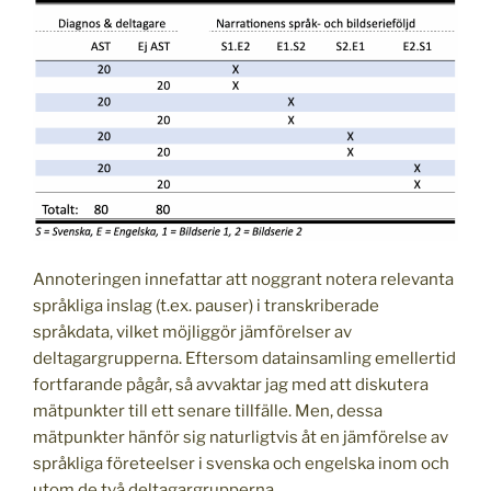
Annoteringen innefattar att noggrant notera relevanta
språkliga inslag (t.ex. pauser) i transkriberade
språkdata, vilket möjliggör jämförelser av
deltagargrupperna. Eftersom datainsamling emellertid
fortfarande pågår, så avvaktar jag med att diskutera
mätpunkter till ett senare tillfälle. Men, dessa
mätpunkter hänför sig naturligtvis åt en jämförelse av
språkliga företeelser i svenska och engelska inom och
utom de två deltagargrupperna.