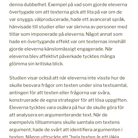
denna dubbelhet. Exempel på vad som gjorde eleverna
övertygade om att texterna gick att lita på var om de
var snygga, välproducerade, hade ett avancerat språk,
hänvisade till studier eller var skrivna av personer med
titlar som imponerade på eleverna. Något annat som
hade en övertygande effekt var om texternas innehåll
gjorde eleverna känslomässigt engagerade. När
eleverna blev affektivt påverkade tycktes många
glömma sin kritiska blick.
Studien visar också att när eleverna inte visste hur de
skulle besvara frågor om texten under sina textsamtal,
antingen för att texten eller frågorna var svåra,
konstruerade de egna strategier för att lösa uppgiften.
Eleverna tycktes vara osäkra på hur de skulle göra för
att analysera en argumenterande text. När de
exempelvis tillsammans skulle samtala om textens
argument, hade de svårt att identifiera argumenten i
texten. Någon uttryckte att ”hela texten är ett jäkla