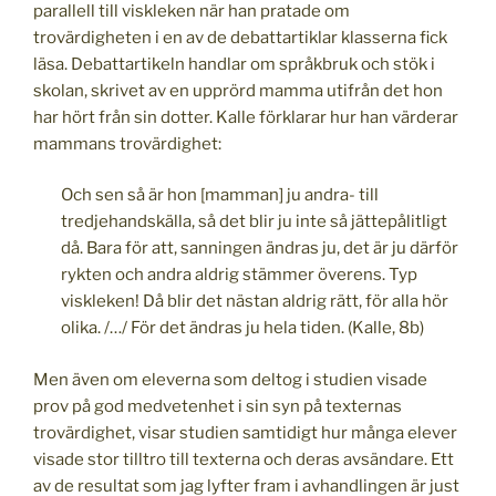
parallell till viskleken när han pratade om
trovärdigheten i en av de debattartiklar klasserna fick
läsa. Debattartikeln handlar om språkbruk och stök i
skolan, skrivet av en upprörd mamma utifrån det hon
har hört från sin dotter. Kalle förklarar hur han värderar
mammans trovärdighet:
Och sen så är hon [mamman] ju andra- till
tredjehandskälla, så det blir ju inte så jättepålitligt
då. Bara för att, sanningen ändras ju, det är ju därför
rykten och andra aldrig stämmer överens. Typ
viskleken! Då blir det nästan aldrig rätt, för alla hör
olika. /…/ För det ändras ju hela tiden. (Kalle, 8b)
Men även om eleverna som deltog i studien visade
prov på god medvetenhet i sin syn på texternas
trovärdighet, visar studien samtidigt hur många elever
visade stor tilltro till texterna och deras avsändare. Ett
av de resultat som jag lyfter fram i avhandlingen är just