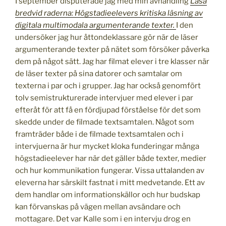
I september disputerade jag med min avhandling
Läsa
bredvid raderna: Högstadieelevers kritiska läsning av
digitala multimodala argumenterande texter.
I den
undersöker jag hur åttondeklassare gör när de läser
argumenterande texter på nätet som försöker påverka
dem på något sätt. Jag har filmat elever i tre klasser när
de läser texter på sina datorer och samtalar om
texterna i par och i grupper. Jag har också genomfört
tolv semistrukturerade intervjuer med elever i par
efteråt för att få en fördjupad förståelse för det som
skedde under de filmade textsamtalen. Något som
framträder både i de filmade textsamtalen och i
intervjuerna är hur mycket kloka funderingar många
högstadieelever har när det gäller både texter, medier
och hur kommunikation fungerar. Vissa uttalanden av
eleverna har särskilt fastnat i mitt medvetande. Ett av
dem handlar om informationskällor och hur budskap
kan förvanskas på vägen mellan avsändare och
mottagare. Det var Kalle som i en intervju drog en