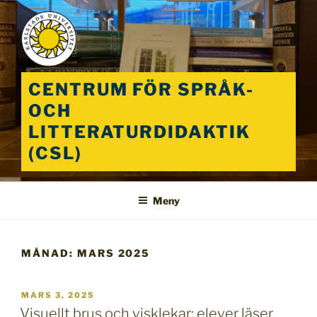
Hoppa
till
innehåll
CENTRUM FÖR SPRÅK-
OCH
LITTERATURDIDAKTIK
(CSL)
Meny
MÅNAD:
MARS 2025
PUBLICERAT
MARS 3, 2025
Visuellt brus och visklekar: elever läser