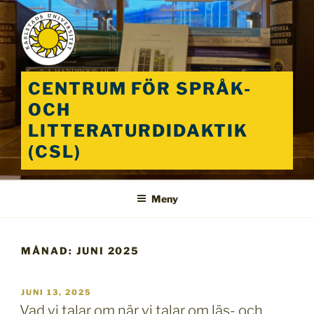
Hoppa
till
innehåll
CENTRUM FÖR SPRÅK-
OCH
LITTERATURDIDAKTIK
(CSL)
Meny
MÅNAD:
JUNI 2025
PUBLICERAT
JUNI 13, 2025
Vad vi talar om när vi talar om läs- och