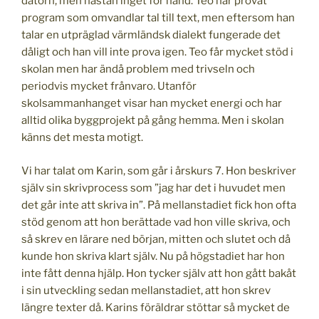
datorn, men nästan inget för hand. Teo har provat
program som omvandlar tal till text, men eftersom han
talar en utpräglad värmländsk dialekt fungerade det
dåligt och han vill inte prova igen. Teo får mycket stöd i
skolan men har ändå problem med trivseln och
periodvis mycket frånvaro. Utanför
skolsammanhanget visar han mycket energi och har
alltid olika byggprojekt på gång hemma. Men i skolan
känns det mesta motigt.
Vi har talat om Karin, som går i årskurs 7. Hon beskriver
själv sin skrivprocess som ”jag har det i huvudet men
det går inte att skriva in”. På mellanstadiet fick hon ofta
stöd genom att hon berättade vad hon ville skriva, och
så skrev en lärare ned början, mitten och slutet och då
kunde hon skriva klart själv. Nu på högstadiet har hon
inte fått denna hjälp. Hon tycker själv att hon gått bakåt
i sin utveckling sedan mellanstadiet, att hon skrev
längre texter då. Karins föräldrar stöttar så mycket de