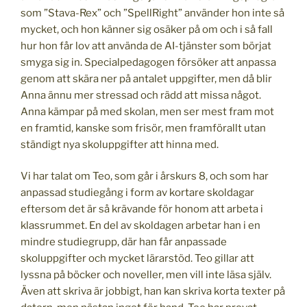
som ”Stava-Rex” och ”SpellRight” använder hon inte så
mycket, och hon känner sig osäker på om och i så fall
hur hon får lov att använda de AI-tjänster som börjat
smyga sig in. Specialpedagogen försöker att anpassa
genom att skära ner på antalet uppgifter, men då blir
Anna ännu mer stressad och rädd att missa något.
Anna kämpar på med skolan, men ser mest fram mot
en framtid, kanske som frisör, men framförallt utan
ständigt nya skoluppgifter att hinna med.
Vi har talat om Teo, som går i årskurs 8, och som har
anpassad studiegång i form av kortare skoldagar
eftersom det är så krävande för honom att arbeta i
klassrummet. En del av skoldagen arbetar han i en
mindre studiegrupp, där han får anpassade
skoluppgifter och mycket lärarstöd. Teo gillar att
lyssna på böcker och noveller, men vill inte läsa själv.
Även att skriva är jobbigt, han kan skriva korta texter på