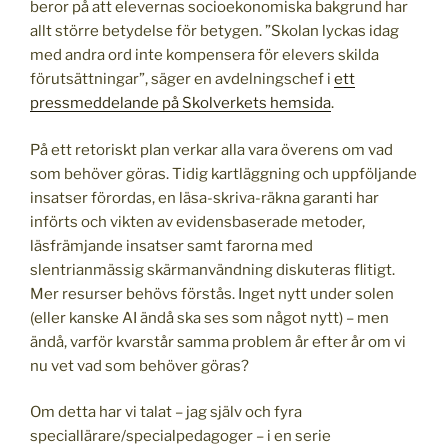
beror på att elevernas socioekonomiska bakgrund har
allt större betydelse för betygen. ”Skolan lyckas idag
med andra ord inte kompensera för elevers skilda
förutsättningar”, säger en avdelningschef i
ett
pressmeddelande på Skolverkets hemsida
.
På ett retoriskt plan verkar alla vara överens om vad
som behöver göras. Tidig kartläggning och uppföljande
insatser förordas, en läsa-skriva-räkna garanti har
införts och vikten av evidensbaserade metoder,
läsfrämjande insatser samt farorna med
slentrianmässig skärmanvändning diskuteras flitigt.
Mer resurser behövs förstås. Inget nytt under solen
(eller kanske AI ändå ska ses som något nytt) – men
ändå, varför kvarstår samma problem år efter år om vi
nu vet vad som behöver göras?
Om detta har vi talat – jag själv och fyra
speciallärare/specialpedagoger – i en serie