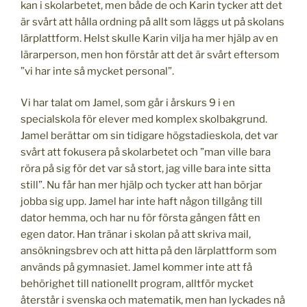
kan i skolarbetet, men både de och Karin tycker att det
är svårt att hålla ordning på allt som läggs ut på skolans
lärplattform. Helst skulle Karin vilja ha mer hjälp av en
lärarperson, men hon förstår att det är svårt eftersom
”vi har inte så mycket personal”.
Vi har talat om Jamel, som går i årskurs 9 i en
specialskola för elever med komplex skolbakgrund.
Jamel berättar om sin tidigare högstadieskola, det var
svårt att fokusera på skolarbetet och ”man ville bara
röra på sig för det var så stort, jag ville bara inte sitta
still”. Nu får han mer hjälp och tycker att han börjar
jobba sig upp. Jamel har inte haft någon tillgång till
dator hemma, och har nu för första gången fått en
egen dator. Han tränar i skolan på att skriva mail,
ansökningsbrev och att hitta på den lärplattform som
används på gymnasiet. Jamel kommer inte att få
behörighet till nationellt program, alltför mycket
återstår i svenska och matematik, men han lyckades nå