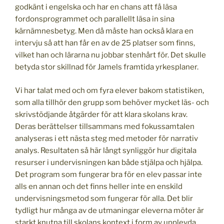
godkänt i engelska och har en chans att få läsa
fordonsprogrammet och parallellt läsa in sina
kärnämnesbetyg. Men då måste han också klara en
intervju så att han får en av de 25 platser som finns,
vilket han och lärarna nu jobbar stenhårt för. Det skulle
betyda stor skillnad för Jamels framtida yrkesplaner.
Vi har talat med och om fyra elever bakom statistiken,
som alla tillhör den grupp som behöver mycket läs- och
skrivstödjande åtgärder för att klara skolans krav.
Deras berättelser tillsammans med fokussamtalen
analyseras i ett nästa steg med metoder för narrativ
analys. Resultaten så här långt synliggör hur digitala
resurser i undervisningen kan både stjälpa och hjälpa.
Det program som fungerar bra för en elev passar inte
alls en annan och det finns heller inte en enskild
undervisningsmetod som fungerar för alla. Det blir
tydligt hur många av de utmaningar eleverna möter är
starkt knutna till skolans kontext i form av upplevda