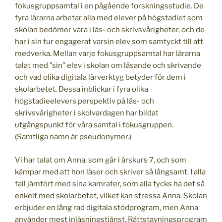
fokusgruppsamtal i en pågående forskningsstudie. De
fyra lärarna arbetar alla med elever på högstadiet som
skolan bedömer vara i läs- och skrivsvårigheter, och de
har i sin tur engagerat varsin elev som samtyckt till att
medverka. Mellan varje fokusgruppsamtal har lärarna
talat med ”sin” elev i skolan om läsande och skrivande
och vad olika digitala lärverktyg betyder för dem i
skolarbetet. Dessa inblickar i fyra olika
högstadieelevers perspektiv på läs- och
skrivsvårigheter i skolvardagen har bildat
utgångspunkt för våra samtal i fokusgruppen.
(Samtliga namn är pseudonymer.)
Vi har talat om Anna, som går i årskurs 7, och som
kämpar med att hon läser och skriver så långsamt. I alla
fall jämfört med sina kamrater, som alla tycks ha det så
enkelt med skolarbetet, vilket kan stressa Anna. Skolan
erbjuder en lång rad digitala stödprogram, men Anna
använder mest inläsningstjänst. Rättstavningsprogram