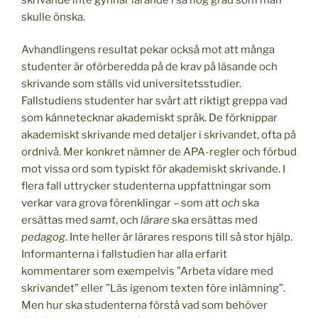
skulle önska.
Avhandlingens resultat pekar också mot att många
studenter är oförberedda på de krav på läsande och
skrivande som ställs vid universitetsstudier.
Fallstudiens studenter har svårt att riktigt greppa vad
som kännetecknar akademiskt språk. De förknippar
akademiskt skrivande med detaljer i skrivandet, ofta på
ordnivå. Mer konkret nämner de APA-regler och förbud
mot vissa ord som typiskt för akademiskt skrivande. I
flera fall uttrycker studenterna uppfattningar som
verkar vara grova förenklingar – som att
och
ska
ersättas med
samt
, och
lärare
ska ersättas med
pedagog
. Inte heller är lärares respons till så stor hjälp.
Informanterna i fallstudien har alla erfarit
kommentarer som exempelvis ”Arbeta vidare med
skrivandet” eller ”Läs igenom texten före inlämning”.
Men hur ska studenterna förstå vad som behöver