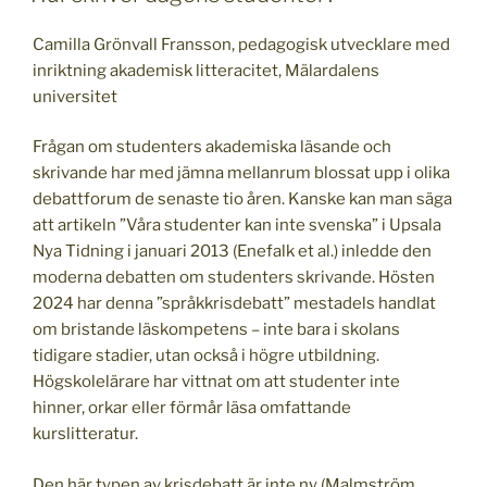
Camilla Grönvall Fransson, pedagogisk utvecklare med
inriktning akademisk litteracitet, Mälardalens
universitet
Frågan om studenters akademiska läsande och
skrivande har med jämna mellanrum blossat upp i olika
debattforum de senaste tio åren. Kanske kan man säga
att artikeln ”Våra studenter kan inte svenska” i Upsala
Nya Tidning i januari 2013 (Enefalk et al.) inledde den
moderna debatten om studenters skrivande. Hösten
2024 har denna ”språkkrisdebatt” mestadels handlat
om bristande läskompetens – inte bara i skolans
tidigare stadier, utan också i högre utbildning.
Högskolelärare har vittnat om att studenter inte
hinner, orkar eller förmår läsa omfattande
kurslitteratur.
Den här typen av krisdebatt är inte ny (Malmström