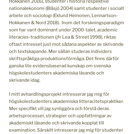
Hokkanen 2016), studenter i historia respektive
nationalekonomi (Blåsjö 2004) samt studenter i socialt
arbete och sociologi (Eklund Heinonen, Lennartson-
Hokkanen & Nord 2018). Inom det forskningsparadigm
som har varit dominant under 2000-talet,
academic
literacies
-traditionen (jfr Lea & Street 1998), riktas
oftast intresset just mot sådana aspekter av skrivande
och textskapande. Mer sällan studeras individers
skriftspråkliga produktionsförmåga. Det finns därför
ganska lite evidensbaserad kunskap om svenska
högskolestudenters akademiska läsande och
skrivande idag.
I mitt avhandlingsprojekt intresserar jag mig för
högskolestudenters akademiska litteracitetspraktiker.
Mer specifikt vill jag synliggöra och förstå deras
arbetsprocesser, strategier och uppfattningar av
akademiskt läsande och skrivande kopplat till
examination. Särskilt intresserar jag mig för studenter