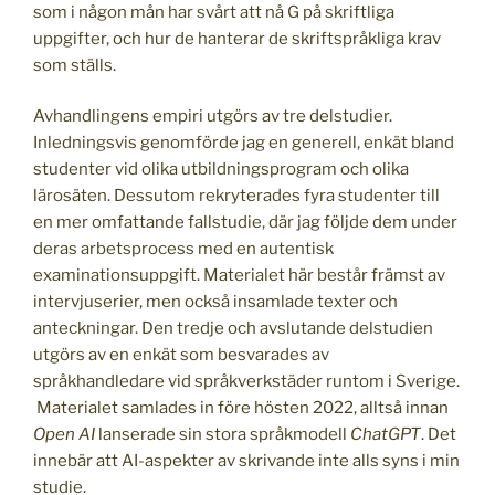
som i någon mån har svårt att nå G på skriftliga
uppgifter, och hur de hanterar de skriftspråkliga krav
som ställs.
Avhandlingens empiri utgörs av tre delstudier.
Inledningsvis genomförde jag en generell, enkät bland
studenter vid olika utbildningsprogram och olika
lärosäten. Dessutom rekryterades fyra studenter till
en mer omfattande fallstudie, där jag följde dem under
deras arbetsprocess med en autentisk
examinationsuppgift. Materialet här består främst av
intervjuserier, men också insamlade texter och
anteckningar. Den tredje och avslutande delstudien
utgörs av en enkät som besvarades av
språkhandledare vid språkverkstäder runtom i Sverige.
Materialet samlades in före hösten 2022, alltså innan
Open AI
lanserade sin stora språkmodell
ChatGPT
. Det
innebär att AI-aspekter av skrivande inte alls syns i min
studie.