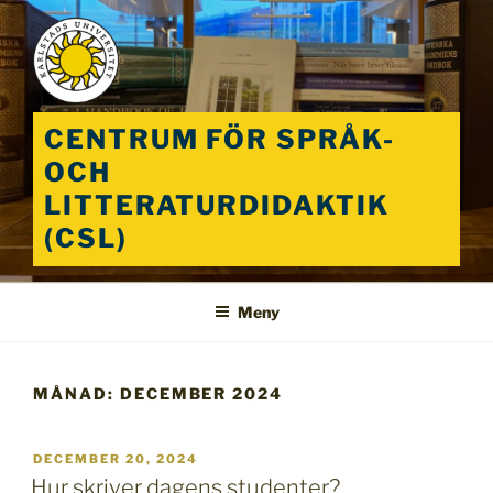
Hoppa
till
innehåll
CENTRUM FÖR SPRÅK-
OCH
LITTERATURDIDAKTIK
(CSL)
Meny
MÅNAD:
DECEMBER 2024
PUBLICERAT
DECEMBER 20, 2024
Hur skriver dagens studenter?