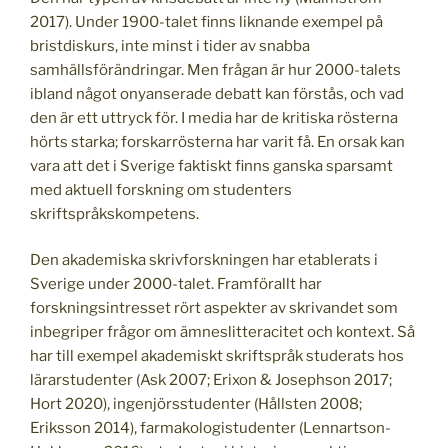
2017). Under 1900-talet finns liknande exempel på
bristdiskurs, inte minst i tider av snabba
samhällsförändringar. Men frågan är hur 2000-talets
ibland något onyanserade debatt kan förstås, och vad
den är ett uttryck för. I media har de kritiska rösterna
hörts starka; forskarrösterna har varit få. En orsak kan
vara att det i Sverige faktiskt finns ganska sparsamt
med aktuell forskning om studenters
skriftspråkskompetens.
Den akademiska skrivforskningen har etablerats i
Sverige under 2000-talet. Framförallt har
forskningsintresset rört aspekter av skrivandet som
inbegriper frågor om ämneslitteracitet och kontext. Så
har till exempel akademiskt skriftspråk studerats hos
lärarstudenter (Ask 2007; Erixon & Josephson 2017;
Hort 2020), ingenjörsstudenter (Hållsten 2008;
Eriksson 2014), farmakologistudenter (Lennartson-