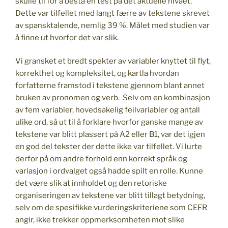
skulle til for å bestå en test på det aktuelle nivået.
Dette var tilfellet med langt færre av tekstene skrevet
av spansktalende, nemlig 39 %. Målet med studien var
å finne ut hvorfor det var slik.
Vi gransket et bredt spekter av variabler knyttet til flyt,
korrekthet og kompleksitet, og kartla hvordan
forfatterne framstod i tekstene gjennom blant annet
bruken av pronomen og verb. Selv om en kombinasjon
av fem variabler, hovedsakelig feilvariabler og antall
ulike ord, så ut til å forklare hvorfor ganske mange av
tekstene var blitt plassert på A2 eller B1, var det igjen
en god del tekster der dette ikke var tilfellet. Vi lurte
derfor på om andre forhold enn korrekt språk og
variasjon i ordvalget også hadde spilt en rolle. Kunne
det være slik at innholdet og den retoriske
organiseringen av tekstene var blitt tillagt betydning,
selv om de spesifikke vurderingskriteriene som CEFR
angir, ikke trekker oppmerksomheten mot slike