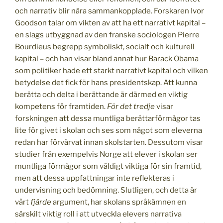
och narrativ blir nära sammankopplade. Forskaren Ivor
Goodson talar om vikten av att ha ett narrativt kapital –
en slags utbyggnad av den franske sociologen Pierre
Bourdieus begrepp symboliskt, socialt och kulturell
kapital – och han visar bland annat hur Barack Obama
som politiker hade ett starkt narrativt kapital och vilken
betydelse det fick för hans presidentskap. Att kunna
berätta och delta i berättande är därmed en viktig
kompetens för framtiden.
För det tredje
visar
forskningen att dessa muntliga berättarförmågor tas
lite för givet i skolan och ses som något som eleverna
redan har förvärvat innan skolstarten. Dessutom visar
studier från exempelvis Norge att elever i skolan ser
muntliga förmågor som väldigt viktiga för sin framtid,
men att dessa uppfattningar inte reflekteras i
undervisning och bedömning. Slutligen, och detta är
vårt
fjärde
argument, har skolans språkämnen en
särskilt viktig roll i att utveckla elevers narrativa