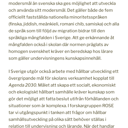
modersmål än svenska ska ges möjlighet att utveckla
och använda sitt modersmål. Det gäller både de fem
officiellt fastställda nationella minoritetsspråken
(finska, jiddish, meänkieli, romani chib, samiska)
och
alla
de språk som till följd av migration bidrar till den
språkliga mångfalden i Sverige. Att ge erkännande åt
mångfalden också i skolan där normen präglats av
homogen svenskhet kräver en beredskap hos lärare
som gäller undervisningens kunskapsinnehåll.
I Sverige utgör också arbete med hållbar utveckling ett
övergripande mål för skolans verksamhet kopplat till
Agenda 2030
. Målet att skapa ett socialt, ekonomiskt
och ekologiskt hållbart samhälle kräver kunskap som
gör det möjligt att fatta beslut utifrån förhållanden och
situationer som är komplexa. I forskargruppen ROSE
tar vi utgångspunkt i tanken att frågor om hållbar
samhällsutveckling på olika sätt behöver ställas i
relation till undervisning och lärande. När det handlar