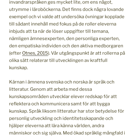
invandrarspråken ges mycket lite, om ens något,
utrymme i läroböckerna. Det finns dock några lovande
exempel och vi valde att undersöka övningar kopplade
till sådant innehåll med fokus på de
roller
eleverna
inbjuds att ta när de löser uppgifter till temana,
nämligen ämnesexperten, den personliga experten,
den empatiska individen och den aktiva medborgaren
(efter
Otnes, 2015
). Vår utgångspunkt är att rollerna på
olika sätt relaterar till utvecklingen av kraftfull
kunskap.
Kärnan i ämnena svenska och norska är språk och
litteratur. Genom att arbeta med dessa
kunskapsområden utvecklar elever redskap för att
reflektera och kommunicera samt för att bygga
kunskap. Språk liksom litteratur har stor betydelse för
personlig utveckling och identitetsskapande och
hjälper eleverna att lära känna världen, andra
människor och sig själva. Med ökad språklig mångfald i