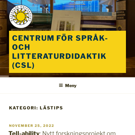
Hoppa
till
innehåll
CENTRUM FÖR SPRÅK-
OCH
LITTERATURDIDAKTIK
(CSL)
Meny
KATEGORI:
LÄSTIPS
PUBLICERAT
NOVEMBER 25, 2022
Tell-ability
: Nytt forskningsprojekt om