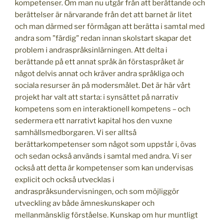
kompetenser. Om man nu utgår från att berättande och
berättelser är närvarande från det att barnet är litet
och man därmed ser förmågan att berätta i samtal med
andra som ”färdig” redan innan skolstart skapar det
problem i andraspråksinlärningen. Att delta i
berättande på ett annat språk än förstaspråket är
något delvis annat och kräver andra språkliga och
sociala resurser än på modersmålet. Det är här vårt
projekt har valt att starta: i synsättet på narrativ
kompetens som en interaktionell kompetens – och
sedermera ett narrativt kapital hos den vuxne
samhällsmedborgaren. Vi ser alltså
berättarkompetenser som något som uppstår i, övas
och sedan också används i samtal med andra. Vi ser
också att detta är kompetenser som kan undervisas
explicit och också utvecklas i
andraspråksundervisningen, och som möjliggör
utveckling av både ämneskunskaper och
mellanmänsklig förståelse. Kunskap om hur muntligt