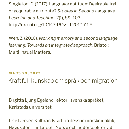
Singleton, D. (2017). Language aptitude: Desirable trait
or acquirable attribute?
Studies in Second Language
Learning and Teaching
,
7
(1), 89–103.
http://dx.doi.org/10.14746/ssllt.2017.7.1.5
Wen, Z. (2016).
Working memory and second language
learning: Towards an integrated approach
. Bristol:
Multilingual Matters.
PUBLICERAT
MARS 23, 2022
Kraftfull kunskap om språk och migration
Birgitta Ljung Egeland, lektor i svenska språket,
Karlstads universitet
Lise Iversen Kulbrandstad, professor i norskdidaktik,
Høgskolen i Innlandet i Norge och hedersdoktor vid