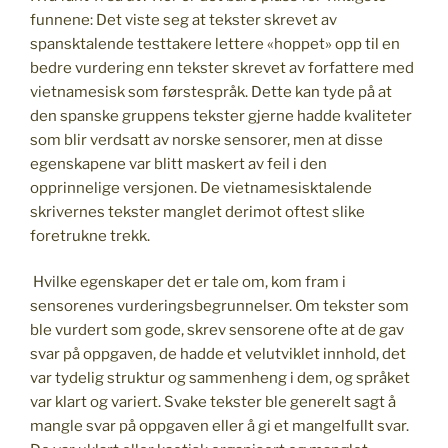
funnene: Det viste seg at tekster skrevet av
spansktalende testtakere lettere «hoppet» opp til en
bedre vurdering enn tekster skrevet av forfattere med
vietnamesisk som førstespråk. Dette kan tyde på at
den spanske gruppens tekster gjerne hadde kvaliteter
som blir verdsatt av norske sensorer, men at disse
egenskapene var blitt maskert av feil i den
opprinnelige versjonen. De vietnamesisktalende
skrivernes tekster manglet derimot oftest slike
foretrukne trekk.
Hvilke egenskaper det er tale om, kom fram i
sensorenes vurderingsbegrunnelser. Om tekster som
ble vurdert som gode, skrev sensorene ofte at de gav
svar på oppgaven, de hadde et velutviklet innhold, det
var tydelig struktur og sammenheng i dem, og språket
var klart og variert. Svake tekster ble generelt sagt å
mangle svar på oppgaven eller å gi et mangelfullt svar.