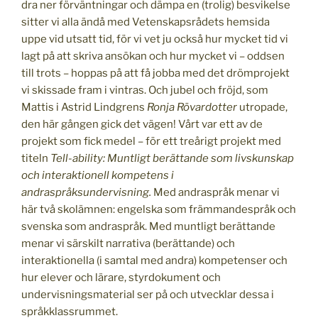
dra ner förväntningar och dämpa en (trolig) besvikelse
sitter vi alla ändå med Vetenskapsrådets hemsida
uppe vid utsatt tid, för vi vet ju också hur mycket tid vi
lagt på att skriva ansökan och hur mycket vi – oddsen
till trots – hoppas på att få jobba med det drömprojekt
vi skissade fram i vintras. Och jubel och fröjd, som
Mattis i Astrid Lindgrens
Ronja Rövardotter
utropade,
den här gången gick det vägen! Vårt var ett av de
projekt som fick medel – för ett treårigt projekt med
titeln
Tell-ability: Muntligt berättande som livskunskap
och interaktionell kompetens i
andraspråksundervisning.
Med andraspråk menar vi
här två skolämnen: engelska som främmandespråk och
svenska som andraspråk. Med muntligt berättande
menar vi särskilt narrativa (berättande) och
interaktionella (i samtal med andra) kompetenser och
hur elever och lärare, styrdokument och
undervisningsmaterial ser på och utvecklar dessa i
språkklassrummet.