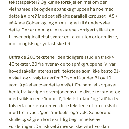
tekstaspekter? Og kunne forskjellen mellom den
vietnamesiske og den spanske gruppen ha noe med
dette å gjøre? Med det såkalte parallellkorpuset i ASK
så Anne Golden og jeg en mulighet til å undersøke
dette. Der er nemlig alle tekstene korrigert slik at det
til hver originaltekst svarer en tekst uten ortografiske,
morfologisk og syntaktiske feil.
Ut fra de 200 tekstene i den tidligere studien trakk vi
40 tekster, 20 fra hver av de to språkgruppene. Vi var
hovedsakelig interessert i tekstene som ikke besto B1-
nivået, og vi valgte derfor 30 som lå under B1 og 10
som lå på eller over dette nivået. Fra parallellkorpuset
hentet vi korrigerte versjoner av alle disse tekstene, og
med stikkordene ‘innhold’, ‘tekststruktur’ og ‘stil’ bad vi
tolv erfarne sensorer vurdere tekstene ut fra en skala
med tre nivåer: ‘god’, ‘middels’ og ‘svak’. Sensorene
skulle også gi en kort skriftlig begrunnelse av
vurderingen. De fikk vel å merke ikke vite hvordan