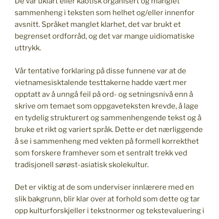
De var uklart eller kaotisk organisert og manglet
sammenheng i teksten som helhet og/eller innenfor
avsnitt. Språket manglet klarhet, det var brukt et
begrenset ordforråd, og det var mange uidiomatiske
uttrykk.
Vår tentative forklaring på disse funnene var at de
vietnamesisktalende testtakerne hadde vært mer
opptatt av å unngå feil på ord- og setningsnivå enn å
skrive om temaet som oppgaveteksten krevde, å lage
en tydelig strukturert og sammenhengende tekst og å
bruke et rikt og variert språk. Dette er det nærliggende
å se i sammenheng med vekten på formell korrekthet
som forskere framhever som et sentralt trekk ved
tradisjonell sørøst-asiatisk skolekultur.
Det er viktig at de som underviser innlærere med en
slik bakgrunn, blir klar over at forhold som dette og tar
opp kulturforskjeller i tekstnormer og tekstevaluering i