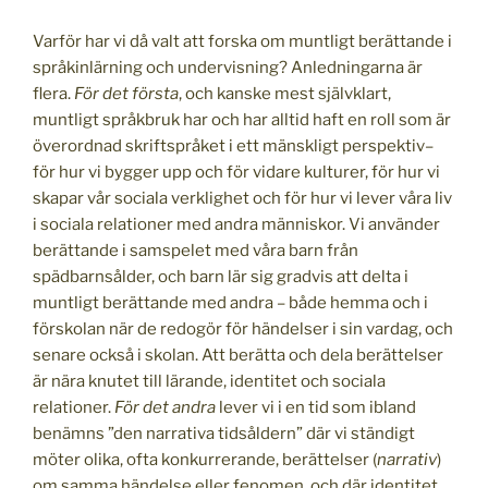
Varför har vi då valt att forska om muntligt berättande i
språkinlärning och undervisning? Anledningarna är
flera.
För det första
, och kanske mest självklart,
muntligt språkbruk har och har alltid haft en roll som är
överordnad skriftspråket i ett mänskligt perspektiv–
för hur vi bygger upp och för vidare kulturer, för hur vi
skapar vår sociala verklighet och för hur vi lever våra liv
i sociala relationer med andra människor. Vi använder
berättande i samspelet med våra barn från
spädbarnsålder, och barn lär sig gradvis att delta i
muntligt berättande med andra – både hemma och i
förskolan när de redogör för händelser i sin vardag, och
senare också i skolan. Att berätta och dela berättelser
är nära knutet till lärande, identitet och sociala
relationer.
För det andra
lever vi i en tid som ibland
benämns ”den narrativa tidsåldern” där vi ständigt
möter olika, ofta konkurrerande, berättelser (
narrativ
)
om samma händelse eller fenomen, och där identitet