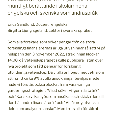
muntligt berättande i skolämnena
engelska och svenska som andraspråk
Erica Sandlund, Docent i engelska
Birgitta Ljung Egeland, Lektor i svenska språket
Som alla forskare som söker pengar från de stora
forskningsfinansiärernas årliga utlysningar så satt vi på
helspänn den 3 november 2022, strax innan klockan
14.00, då Vetenskapsrådet skulle publicera listan över
nya projekt som fått pengar för forskning i
utbildningsvetenskap. Då vi alla är högst medvetna om
att i snitt cirka 9% av alla ansökningar beviljas medel
hade vi förstås också plockat fram våra vanliga
garderingsstrategier: ”Visst söker vi igen nästa år?”
och ”Kanske vi kan göra om ansökan och skicka den till
den här andra finansiären?” och ”Vi får nog utveckla
delen om analysen kanske”. Men trots alla försök att