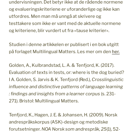
undervisningen. Det betyr ikke at de rådende normene
og evalueringskriteriene er uforanderlige og ikke kan
utfordres. Men man må unngå at skrivere og
testtakere som ikke er vant med de aktuelle normene
og kriteriene, blir vurdert ut fra «tause kriterier».
Studien i denne artikkelen er publisert i en bok utgitt
på forlaget Multilingual Matters. Les mer om den
her.
Golden, A., Kulbrandstad, L. A. & Tenfjord, K. (2017).
Evaluation of texts in tests, or: where is the dog buried?
I A. Golden, S. Jarvis & K. Tenfjord (Red.),
Crosslinguistic
influence and distinctive patterns of language learning
: findings and insights from a learner corpus
(s. 231-
271). Bristol: Multilingual Matters.
Tenfjord, K., Hagen, J. E. & Johansen, H. (2009). Norsk
andrespråkskorpus (ASK)-design og metodiske
forutsetninger.
NOA Norsk som andrespråk, 25
(1), 52-