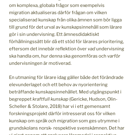
om komplexa, globala frågor som exempelvis
migration aktualiseras därför frågan om vilken
specialiserad kunskap från olika ämnen som bör ligga
till grund för det urval av kunskapsinnehåll som lärare
gör i sin undervisning. Ett ämnesdidaktiskt
förhållningssätt blir då ett stöd för lärares prioritering,
eftersom det innebär reflektion över
vad
undervisning
ska handla om,
hur
denna ska genomföras och
varför
undervisningen är motiverad.
En utmaning för lärare idag gäller både det förändrade
elevunderlaget och ett behov av nyorientering
beträffande kunskapsinnehållet. Med utgångspunkt i
begreppet
kraftfull kunskap
(Gericke, Hudson, Olin-
Scheller & Stolare, 2018) har vi i ett gemensamt
forskningsprojekt därför intresserat oss för vilken
kunskap om
språk och migration
som ges utrymme i
grundskolans norsk- respektive svenskämnen. Det har