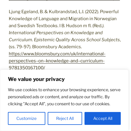
Ljung Egeland, B. & Kulbrandstad, L.I. (2022). Powerful
Knowledge of Language and Migration in Norwegian
and Swedish Textbooks. I B. Hudson m fl. (Red
.).
International Perspectives on Knowledge and
Curriculum. Epistemic Quality Across School Subjects
,
(ss. 79-97). Bloomsbury Academics.
https://www.bloomsbury.com/uk/international-
perspectives
–
on
–
knowledge
-and
–
curriculum-
9781350167100
/
We value your privacy
Kulbrandstad, L. I. & Ljung Egeland, B. (2019). Kraftfull
kunnskap – en studie av temaet språk og migrasjon i
We use cookies to enhance your browsing experience, serve
svenske og norske lærebøker på mellomtrinnet. I B.
personalized ads or content, and analyze our traffic. By
Ljung Egeland, T. Roberts, E. Sandlund & P. Sundqvist
clicking "Accept All", you consent to our use of cookies.
(Red.).
Klassrumsforskning och språk(ande): Rapport
från ASLA-symposiet i Karlstad, 12-13 april, 2018.
Customize
Reject All
Accept All
ASLA:s skriftserie 27, (ss. 137–160). Karlstad
University Press.
http:
/
/
kau.diva-