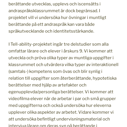
berättande utvecklas, upplevs och iscensätts i
andraspråksklassrummet är dock begränsad. I
projektet vill vi undersöka hur övningar i muntligt
berättande på ett andraspråk kan vara både
språkutvecklande och identitetsstärkande.
I Tell-ability-projektet ingår tre delstudier som alla
omfattar lärare och elever i årskurs 9. Vi kommer att
utveckla och pröva olika typer av muntliga uppgifter i
klassrummet och utvärdera vilka typer av interaktionell
(samtals-) kompetens som övas och blir synlig i
relation till uppgifter som återberättande, hypotetiska
berättelser med hjälp av artefakter och
egenupplevda/personliga berättelser. Vi kommer att
videofilma elever när de arbetar i par och små grupper
med uppgifterna och också undersöka hur eleverna
upplever olika aspekter av arbetet. Vidare kommer vi
att undersöka befintligt undervisningsmaterial och
intervjua lärare om deras syn på berättande i