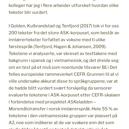
kolleger har jeg i flere arbeider utforsket hvordan slike
tekster blir vurdert.
I Golden, Kulbrandstad og Tenfjord (2017) tok vi for oss
200 tekster fra det store ASK-korpuset, som består av
innlærertekster forfattet av voksne med ti ulike
førstespråk (Tenfjord, Hagen & Johansen, 2009).
Tekstene vi analyserte, var skrevet av testtakere med
bakgrunn i spansk og i vietnamesisk, og det dreide seg
om en test på et nivå som noenlunde tilsvarer B1 i Det
felles europeiske rammeverket CEFR. Grunnen til at vi
ville undersøke akkurat disse to språkgruppene, var at
de hadde blitt vurdert svært forskjellig da sensorer
evaluerte tekstene i ASK-korpuset etter CEFR-skalaen
i forbindelse med prosjektet
ASKeladden –
Morsmålstransfer i norsk innlærerspråk
. Hele 55 % av
tekstene i den vietnamesiske gruppen var plassert på
A2, noe som indikerer at de var svakere enn det som