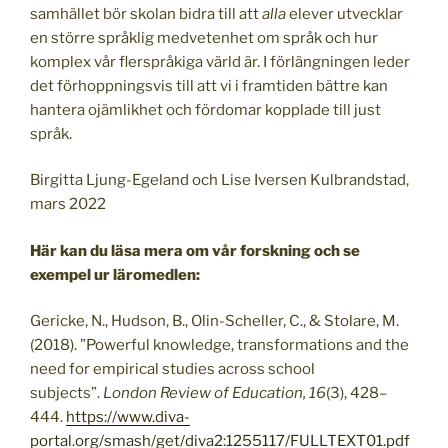
samhället bör skolan bidra till att
alla
elever utvecklar
en större språklig medvetenhet om språk och hur
komplex vår flerspråkiga värld är. I förlängningen leder
det förhoppningsvis till att vi i framtiden bättre kan
hantera ojämlikhet och fördomar kopplade till just
språk.
Birgitta Ljung-Egeland och Lise Iversen Kulbrandstad,
mars 2022
Här kan du läsa mera om vår forskning och se
exempel ur läromedlen:
Gericke, N., Hudson, B., Olin-Scheller, C., & Stolare, M.
(2018). ”Powerful knowledge, transformations and the
need for empirical studies across school
subjects”.
London Review of Education,
16
(3), 428–
444.
https://www.diva-
portal.org/smash/get/diva2:1255117/FULLTEXT01.pdf