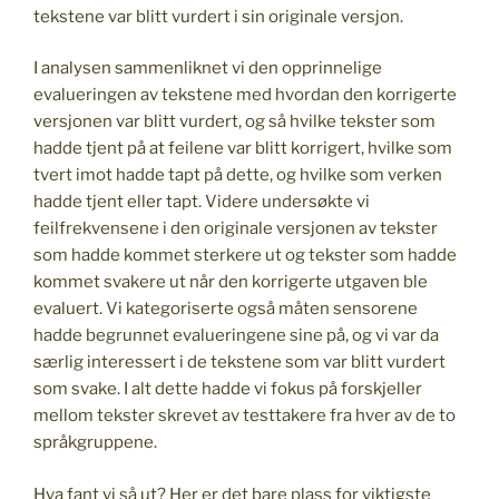
tekstene var blitt vurdert i sin originale versjon.
I analysen sammenliknet vi den opprinnelige
evalueringen av tekstene med hvordan den korrigerte
versjonen var blitt vurdert, og så hvilke tekster som
hadde tjent på at feilene var blitt korrigert, hvilke som
tvert imot hadde tapt på dette, og hvilke som verken
hadde tjent eller tapt. Videre undersøkte vi
feilfrekvensene i den originale versjonen av tekster
som hadde kommet sterkere ut og tekster som hadde
kommet svakere ut når den korrigerte utgaven ble
evaluert. Vi kategoriserte også måten sensorene
hadde begrunnet evalueringene sine på, og vi var da
særlig interessert i de tekstene som var blitt vurdert
som svake. I alt dette hadde vi fokus på forskjeller
mellom tekster skrevet av testtakere fra hver av de to
språkgruppene.
Hva fant vi så ut? Her er det bare plass for viktigste