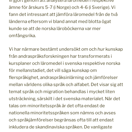
vi gjort genom att analysera läromedel i respektive
ämne för årskurs 5-7 (i Norge) och 4-6 (i Sverige). Vi
fann det intressant att jämföra läromedel från de två
länderna eftersom vi bland annat med blotta ögat
kunde se att de norska läroböckerna var mer
omfångsrika.
Vi har närmare bestämt undersökt
om
och
hur
kunskap
från andraspråksforskningen har transformerats i
kursplaner och läromedel i svenska respektive norska
för mellanstadiet, det vill säga kunskap om
flerspråkighet, andraspråksinlärning och jämförelser
mellan världens olika språk och alfabet. Det visar sig att
temat språk och migration behandlas i mycket liten
utsträckning, särskilt i det svenska materialet. När det
talas om minoritetsspråk är det ofta endast de
nationella minoritetsspråken som nämns och avses
och språkjämförelser begränsas ofta till att endast
inkludera de skandinaviska språken. De vanligaste