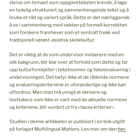
skrive om temaet som oppgaveteksten krevde, å lage
en tydelig strukturert og sammenhengende tekst og å
bruke et rikt og variert språk. Dette er det nærliggende
å se i sammenheng med vekten på formell korrekthet
som forskere framhever som et sentralt trekk ved
tradisjonell sørøst-asiatisk skolekultur.
Det er viktig at de som underviser innlærere med en
slik bakgrunn, blir klar over at forhold som dette og tar
opp kulturforskjeller i tekstnormer og tekstevaluering i
undervisningen. Det betyr ikke at de rådende normene
og evalueringskriteriene er uforanderlige og ikke kan
utfordres. Men man må unngå at skrivere og
testtakere som ikke er vant med de aktuelle normene
og kriteriene, blir vurdert ut fra «tause kriterier».
Studien i denne artikkelen er publisert i en bok utgitt
på forlaget Multilingual Matters. Les mer om den
her.