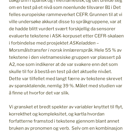
bakgrunn i spansk og i vietnamesisk, og det dreide seg
om en test på et nivå som noenlunde tilsvarer B1 i Det
felles europeiske rammeverket CEFR. Grunnen til at vi
ville undersøke akkurat disse to språkgruppene, var at
de hadde blitt vurdert svært forskjellig da sensorer
evaluerte tekstene i ASK-korpuset etter CEFR-skalaen
i forbindelse med prosjektet
ASKeladden –
Morsmålstransfer i norsk innlærerspråk
. Hele 55 % av
tekstene i den vietnamesiske gruppen var plassert på
A2, noe som indikerer at de var svakere enn det som
skulle til for å bestå en test på det aktuelle nivået.
Dette var tilfellet med langt færre av tekstene skrevet
av spansktalende, nemlig 39 %. Målet med studien var
å finne ut hvorfor det var slik.
Vi gransket et bredt spekter av variabler knyttet til flyt,
korrekthet og kompleksitet, og kartla hvordan
forfatterne framstod i tekstene gjennom blant annet
bruken av pronomen og verb. Selv om en kombinasjon