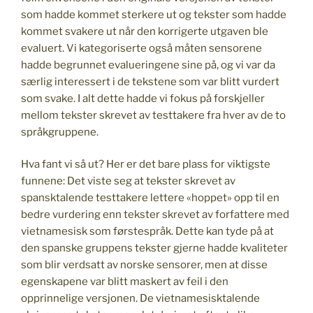
som hadde kommet sterkere ut og tekster som hadde
kommet svakere ut når den korrigerte utgaven ble
evaluert. Vi kategoriserte også måten sensorene
hadde begrunnet evalueringene sine på, og vi var da
særlig interessert i de tekstene som var blitt vurdert
som svake. I alt dette hadde vi fokus på forskjeller
mellom tekster skrevet av testtakere fra hver av de to
språkgruppene.
Hva fant vi så ut? Her er det bare plass for viktigste
funnene: Det viste seg at tekster skrevet av
spansktalende testtakere lettere «hoppet» opp til en
bedre vurdering enn tekster skrevet av forfattere med
vietnamesisk som førstespråk. Dette kan tyde på at
den spanske gruppens tekster gjerne hadde kvaliteter
som blir verdsatt av norske sensorer, men at disse
egenskapene var blitt maskert av feil i den
opprinnelige versjonen. De vietnamesisktalende