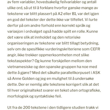
av fem variabler, hovedsakelig feilvariabler og antall
ulike ord, så ut til å forklare hvorfor ganske mange av
tekstene var blitt plassert på A2 eller B1, var det igjen
en god del tekster der dette ikke var tilfellet. Vi lurte
derfor på om andre forhold enn korrekt språk og
variasjon i ordvalget også hadde spilt en rolle. Kunne
det være slik at innholdet og den retoriske
organiseringen av tekstene var blitt tillagt betydning,
selv om de spesifikke vurderingskriteriene som CEFR
angir, ikke trekker oppmerksomheten mot slike
tekstaspekter? Og kunne forskjellen mellom den
vietnamesiske og den spanske gruppen ha noe med
dette å gjøre? Med det såkalte parallellkorpuset i ASK
så Anne Golden og jeg en mulighet til å undersøke
dette. Der er nemlig alle tekstene korrigert slik at det
til hver originaltekst svarer en tekst uten ortografiske,
morfologisk og syntaktiske feil.
Ut fra de 200 tekstene i den tidligere studien trakk vi