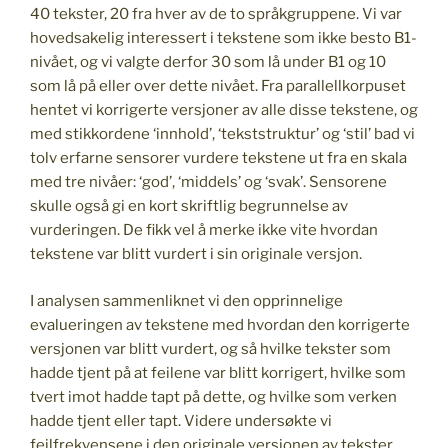
40 tekster, 20 fra hver av de to språkgruppene. Vi var
hovedsakelig interessert i tekstene som ikke besto B1-
nivået, og vi valgte derfor 30 som lå under B1 og 10
som lå på eller over dette nivået. Fra parallellkorpuset
hentet vi korrigerte versjoner av alle disse tekstene, og
med stikkordene ‘innhold’, ‘tekststruktur’ og ‘stil’ bad vi
tolv erfarne sensorer vurdere tekstene ut fra en skala
med tre nivåer: ‘god’, ‘middels’ og ‘svak’. Sensorene
skulle også gi en kort skriftlig begrunnelse av
vurderingen. De fikk vel å merke ikke vite hvordan
tekstene var blitt vurdert i sin originale versjon.
I analysen sammenliknet vi den opprinnelige
evalueringen av tekstene med hvordan den korrigerte
versjonen var blitt vurdert, og så hvilke tekster som
hadde tjent på at feilene var blitt korrigert, hvilke som
tvert imot hadde tapt på dette, og hvilke som verken
hadde tjent eller tapt. Videre undersøkte vi
feilfrekvensene i den originale versjonen av tekster