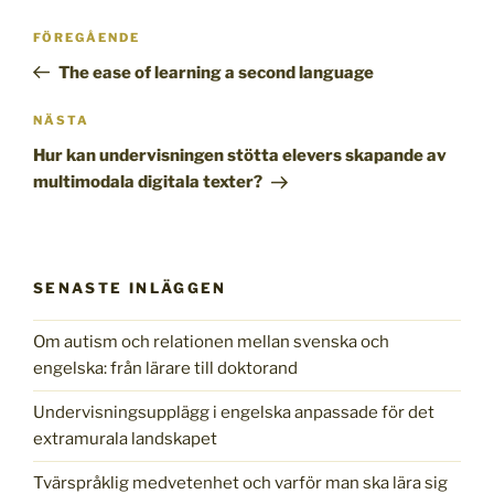
Inläggsnavigering
Föregående
FÖREGÅENDE
inlägg
The ease of learning a second language
Nästa
NÄSTA
inlägg
Hur kan undervisningen stötta elevers skapande av
multimodala digitala texter?
SENASTE INLÄGGEN
Om autism och relationen mellan svenska och
engelska: från lärare till doktorand
Undervisningsupplägg i engelska anpassade för det
extramurala landskapet
Tvärspråklig medvetenhet och varför man ska lära sig