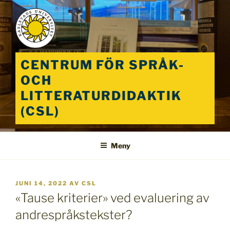
Hoppa
till
innehåll
CENTRUM FÖR SPRÅK-
OCH
LITTERATURDIDAKTIK
(CSL)
Meny
PUBLICERAT
JUNI 14, 2022
AV
CSL
«Tause kriterier» ved evaluering av
andrespråkstekster?