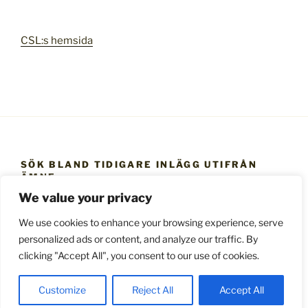
CSL:s hemsida
SÖK BLAND TIDIGARE INLÄGG UTIFRÅN
ÄMNE
We value your privacy
Sök
bland
We use cookies to enhance your browsing experience, serve
tidigare
personalized ads or content, and analyze our traffic. By
inlägg
clicking "Accept All", you consent to our use of cookies.
utifrån
ämne
Drivs med WordPress
Customize
Reject All
Accept All