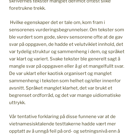
skrivernes tekster manglet derimot oftest slike
foretrukne trekk.
Hvilke egenskaper det er tale om, kom fram i
sensorenes vurderingsbegrunnelser. Om tekster som
ble vurdert som gode, skrev sensorene ofte at de gav
svar på oppgaven, de hadde et velutviklet innhold, det
var tydelig struktur og sammenheng i dem, og språket
var klart og variert. Svake tekster ble generelt sagt å
mangle svar på oppgaven eller å gi et mangelfullt svar.
De var uklart eller kaotisk organisert og manglet
sammenheng i teksten som helhet og/eller innenfor
avsnitt. Språket manglet klarhet, det var brukt et
begrenset ordforråd, og det var mange uidiomatiske
uttrykk.
Vår tentative forklaring på disse funnene var at de
vietnamesisktalende testtakerne hadde vært mer
opptatt av å unngå feil på ord- og setningsnivå enn å