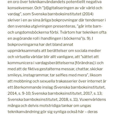
en oro över teknikanvändandets potentiellt negativa
konsekvenser. Och ”[d]igitaliseringen av vår värld och
vardag”, som Svenska barnboksinstitutet (2014)
skriver i en av sina årliga bokprovningar där tendenser i
den svenska utgivningen presenteras, ”går inte barn-
och ungdomsböckerna förbi. Tvärtom har tekniken ofta
en avgörande roll i handlingen i böckerna”(s. 9). I
bokprovningarna har det bland annat
uppmärksammats att berättelser om sociala medier
och virtuella världar blir allt vanligare, att ”sättet att
kommunicera i vardagsberättelserna [förändras] i och
med att de fiktiva gestalterna messar, chattar, skickar
smileys, instagrammar, tar selfies med mera”, liksom
att mobbning och sexuella trakasserier över internet är
ett återkommande inslag (Svenska barnboksinstitutet,
2014, s. 9-10; Svenska barnboksinstitutet, 2017, s. 13;
Svenska barnboksinstitutet, 2018, s. 11). Vuxenvärldens
många och delvis motstridiga tankar om ungas
teknikanvändning gör sig synliga också här – deras