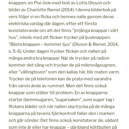
knappen
, en Pixi-bok med text av Lotta Olsson och
bilder av Charlotte Ramel (2014). I denna bilderbok på
vers följer vi en flicka och hennes nalle genom deras
elektriska vardag där dagen, efter ett första
konstaterande om att det finns ”[m]ånga knappar i vårt
hus”, inleds med att flickan trycker på ljusknappen:
”Bästa knappen – kommer ljus” (Olsson & Ramel, 2014,
s. 5-6). Under dagen trycker flickan och nallen på
många andra bra knappar. När de trycker på radion
kommer det sång och trycker de på mikrovågsugnen,
eller ”vällingteven” som den kallas här, blir maten varm.
Trycker de på telefonen kan de prata med varandra
från varsin ände av rummet. Men det finns också
knappar som ställer till problem. En av knapparna
startar dammsugaren, ”sugarsaken”, som suger tag i
flickans kläder och när nallen ska trycka på de många
knapparna på tevens fjärrkontroll faller den i marken
och går sönder. Det finns också, konstaterar de, sådant
som inte är eller har knappar – däribland köttbullen på