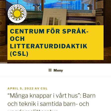
Hoppa
till
innehåll
CENTRUM FÖR SPRÅK-
OCH
LITTERATURDIDAKTIK
(CSL)
Meny
PUBLICERAT
APRIL 5, 2022
AV
CSL
“Många knappar i vårt hus”: Barn
och teknik i samtida barn- och