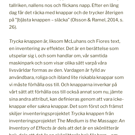
tallriken, nallens nos och flickans napp. Efter en lång
dag får det räcka med knappar och de trycker återigen
på ”[b]ästa knappen – släcka” (Olsson & Ramel, 2014, s.
26).
Trycka knappen
är, liksom McLuhans och Fiores text,
en inventering av effekter. Det är en berättelse som
utspelar sig i, och som handlar om, vår samtida
maskinpark och som visar olika sätt varpå våra
livsvärldar formas av den. Vardagen är fylld av
användbara, roliga och ibland lite riskabla knappar som
vi måste förhålla oss till. Och knapparna inverkar på
vårt sätt att förhålla oss till också annat som nu, jämte
sina andra attribut, kan definieras genom att vara icke-
knappar eller sakna knappar. Det som först och främst
skiljer inventeringsprojektet
Trycka knappen
från
inventeringsprojektet
The Medium is the Massage: An
Inventory of Effects
är dels att det är en skönlitterär