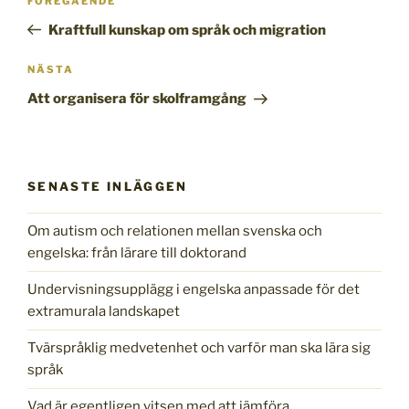
Föregående
FÖREGÅENDE
inlägg
Kraftfull kunskap om språk och migration
Nästa
NÄSTA
inlägg
Att organisera för skolframgång
SENASTE INLÄGGEN
Om autism och relationen mellan svenska och
engelska: från lärare till doktorand
Undervisningsupplägg i engelska anpassade för det
extramurala landskapet
Tvärspråklig medvetenhet och varför man ska lära sig
språk
Vad är egentligen vitsen med att jämföra