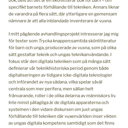
bok, dels att det är en skönlitterär bok för barn – om
specifikt barnets förhållande till tekniken. Annars liknar
de varandra på flera sätt, där ytterligare en gemensam
nämnare är att alla inblandade inventerare är vuxna.
I mitt pågående avhandlingsprojekt intresserar jag mig
för texter som
Trycka knappen
;samtida skönlitteratur
för barn och unga, producerade av vuxna, som på olika
sätt gestaltar teknik och ungas teknikanvändande. I
fokus står den digitala tekniken som på många sätt
definierar vår teknikhistoriska period genom både
digitaliseringen av tidigare icke-digitala teknologier
och införandet av nya sådana, vilka spelar såväl
centrala som mer perifera, men sällan helt
frånvarande, roller i de olika delarna av människors liv.
Inte minst påtagliga är de digitala apparaterna och
systemen i den vidare diskursen om just ungas
förhållande till tekniken där vuxenvärlden inser vikten
av ungas digitala kompetens samtidigt som det finns