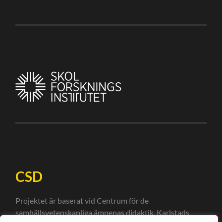
CSD
Projektet är baserat vid Centrum för de
samhällsvetenskapliga ämnenas didaktik, Karlstads