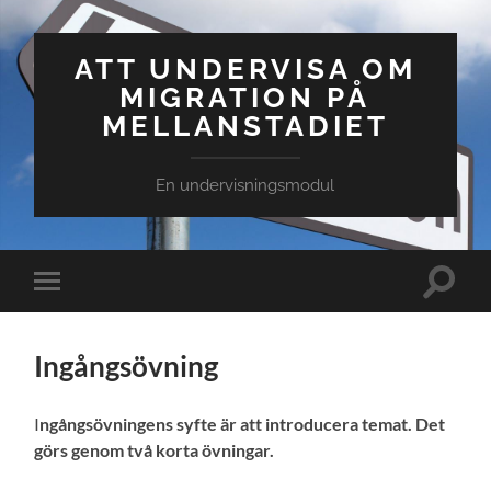
ATT UNDERVISA OM
MIGRATION PÅ
MELLANSTADIET
En undervisningsmodul
Slå
Slå
på/av
på/av
sökfält
mobilmeny
Ingångsövning
I
ngångsövningens syfte är att introducera temat. Det
görs genom två korta övningar.