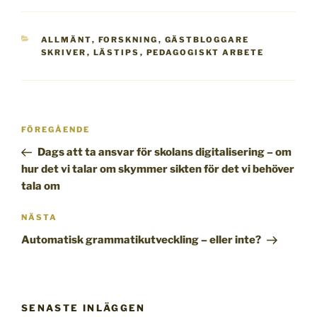
KATEGORIER
ALLMÄNT
,
FORSKNING
,
GÄSTBLOGGARE
SKRIVER
,
LÄSTIPS
,
PEDAGOGISKT ARBETE
Inläggsnavigering
Föregående
FÖREGÅENDE
inlägg
Dags att ta ansvar för skolans digitalisering – om
hur det vi talar om skymmer sikten för det vi behöver
tala om
Nästa
NÄSTA
inlägg
Automatisk grammatikutveckling – eller inte?
SENASTE INLÄGGEN