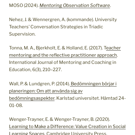
MOSO (2024).
Mentoring Observation Software
.
Nehez, J. & Wennergren, A. (kommande). University
Teachers’ Conversation Strategies in Triadic
Supervision.
Tonna, M. A., Bjerkholt, E. & Holland, E. (2017). T
eacher
mentoring and the reflective practitioner approach
.
International Journal of Mentoring and Coaching in
Education, 6(3), 210–227.
Wall, P. & Lundgren, P. (2014).
Bedömningen börjar i
planeringen: Om att använda sig av
bedömningsaspekter
. Karlstad universitet. Hämtad 24-
01-08.
Wenger-Trayner, E. & Wenger-Trayner, B. (2020).
Learning to Make a Difference: Value Creation in Social
Learning Spaces
. Cambridge University Press.