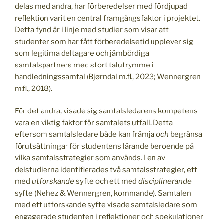
delas med andra, har förberedelser med fördjupad
reflektion varit en central framgångsfaktor i projektet.
Detta fynd är i linje med studier som visar att
studenter som har fått förberedelsetid upplever sig
som legitima deltagare och jämbördiga
samtalspartners med stort talutrymme i
handledningssamtal (Bjørndal m.fl., 2023; Wennergren
m.fl., 2018).
För det andra, visade sig samtalsledarens kompetens
vara en viktig faktor för samtalets utfall. Detta
eftersom samtalsledare både kan främja
och
begränsa
förutsättningar för studentens lärande beroende på
vilka samtalsstrategier som används. I en av
delstudierna identifierades två samtalsstrategier, ett
med
utforskande
syfte och ett med
disciplinerande
syfte (Nehez & Wennergren, kommande). Samtalen
med ett utforskande syfte visade samtalsledare som
engagerade studenten i reflektioner och spekulationer