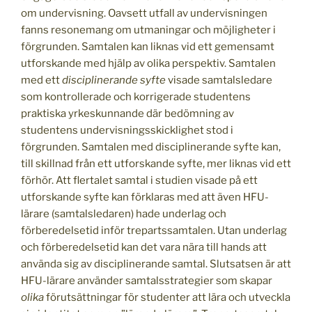
om undervisning. Oavsett utfall av undervisningen
fanns resonemang om utmaningar och möjligheter i
förgrunden. Samtalen kan liknas vid ett gemensamt
utforskande med hjälp av olika perspektiv. Samtalen
med ett
disciplinerande syfte
visade samtalsledare
som kontrollerade och korrigerade studentens
praktiska yrkeskunnande där bedömning av
studentens undervisningsskicklighet stod i
förgrunden. Samtalen med disciplinerande syfte kan,
till skillnad från ett utforskande syfte, mer liknas vid ett
förhör. Att flertalet samtal i studien visade på ett
utforskande syfte kan förklaras med att även HFU-
lärare (samtalsledaren) hade underlag och
förberedelsetid inför trepartssamtalen. Utan underlag
och förberedelsetid kan det vara nära till hands att
använda sig av disciplinerande samtal. Slutsatsen är att
HFU-lärare använder samtalsstrategier som skapar
olika
förutsättningar för studenter att lära och utveckla