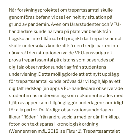
När forskningsprojektet om trepartssamtal skulle
genomföras befann vi oss i en helt ny situation på
grund av pandemin. Även om lärarstudenter och VFU-
handledare kunde närvara på plats var besök från
högskolan inte tillåtna. I ett projekt där trepartssamtal
skulle undersökas kunde alltså den tredje parten inte
närvara! I den situationen valde VFU-ansvariga att
prova trepartssamtal på distans som baserades på
digitala observationsunderlag från studentens
undervisning. Detta möjliggjorde att ett nytt upplägg
för trepartssamtal kunde prövas där vi tog hjälp av ett
digitalt redskap (en app). VFU-handledare observerade
studenternas undervisning som dokumenterades med
hjälp av appen som tillgängliggör underlagen samtidigt
för alla parter. De färdiga observationsunderlagen
liknar ”flöden” från andra sociala medier där filmklipp,
foton och text sparas i kronologisk ordning
(Wennergren m.fl., 2018; se Figur 1). Trepartssamtalet