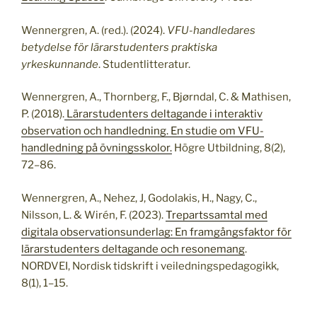
Wennergren, A. (red.). (2024).
VFU-handledares
betydelse för lärarstudenters praktiska
yrkeskunnande
. Studentlitteratur.
Wennergren, A., Thornberg, F., Bjørndal, C. & Mathisen,
P. (2018).
Lärarstudenters deltagande i interaktiv
observation och handledning. En studie om VFU-
handledning på övningsskolor.
Högre Utbildning, 8(2),
72–86.
Wennergren, A., Nehez, J, Godolakis, H., Nagy, C.,
Nilsson, L. & Wirén, F. (2023).
Trepartssamtal med
digitala observationsunderlag: En framgångsfaktor för
lärarstudenters deltagande och resonemang
.
NORDVEI, Nordisk tidskrift i veiledningspedagogikk,
8(1), 1–15.