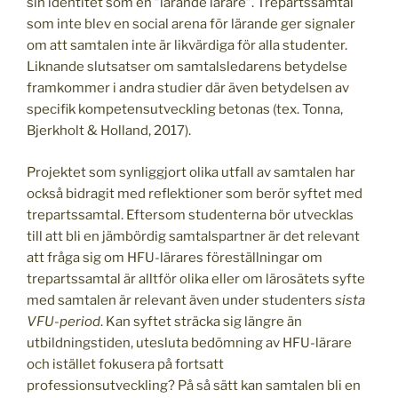
sin identitet som en ”lärande lärare”. Trepartssamtal
som inte blev en social arena för lärande ger signaler
om att samtalen inte är likvärdiga för alla studenter.
Liknande slutsatser om samtalsledarens betydelse
framkommer i andra studier där även betydelsen av
specifik kompetensutveckling betonas (tex. Tonna,
Bjerkholt & Holland, 2017).
Projektet som synliggjort olika utfall av samtalen har
också bidragit med reflektioner som berör syftet med
trepartssamtal. Eftersom studenterna bör utvecklas
till att bli en jämbördig samtalspartner är det relevant
att fråga sig om HFU-lärares föreställningar om
trepartssamtal är alltför olika eller om lärosätets syfte
med samtalen är relevant även under studenters
sista
VFU-period
. Kan syftet sträcka sig längre än
utbildningstiden, utesluta bedömning av HFU-lärare
och istället fokusera på fortsatt
professionsutveckling? På så sätt kan samtalen bli en