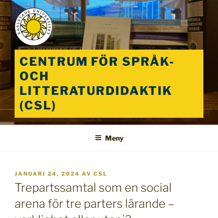
Hoppa
till
innehåll
CENTRUM FÖR SPRÅK-
OCH
LITTERATURDIDAKTIK
(CSL)
Meny
PUBLICERAT
JANUARI 24, 2024
AV
CSL
Trepartssamtal som en social
arena för tre parters lärande –