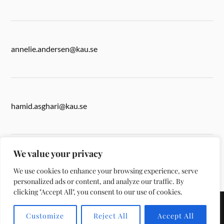
annelie.andersen@kau.se
hamid.asghari@kau.se
We value your privacy
anita.ward@kau.se
We use cookies to enhance your browsing experience, serve
personalized ads or content, and analyze our traffic. By
clicking "Accept All", you consent to our use of cookies.
&
DRIVS MED
WORDPRESS
TEMA AV
ANDERS NORÉN
Customize
Reject All
Accept All