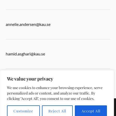
annelie.andersen@kau.se
hamid.asghari@kau.se
We value your privacy
anita.ward@kau.se
We use cookies to enhance your browsing experience, serve
personalized ads or content, and analyze our traffic. By
clicking "Accept All", you consent to our use of cookies.
&
DRIVS MED
WORDPRESS
TEMA AV
ANDERS NORÉN
Customize
Reject All
Accept All