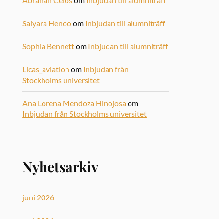
Abrahan Celos
om
Inbjudan till alumniträff
Saiyara Henoo
om
Inbjudan till alumniträff
Sophia Bennett
om
Inbjudan till alumniträff
Licas_aviation
om
Inbjudan från
Stockholms universitet
Ana Lorena Mendoza Hinojosa
om
Inbjudan från Stockholms universitet
Nyhetsarkiv
juni 2026