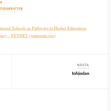
24
,
TIDSKRIFTER
ational Schools as Pathways to Higher Education:
ssue) – VETNET (vetnetsite.org)
NÄSTA
Inbjudan