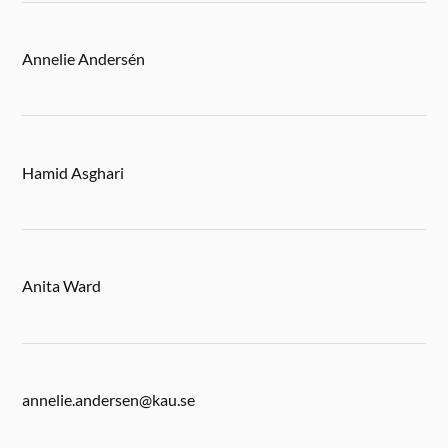
Annelie Andersén
Hamid Asghari
Anita Ward
annelie.andersen@kau.se