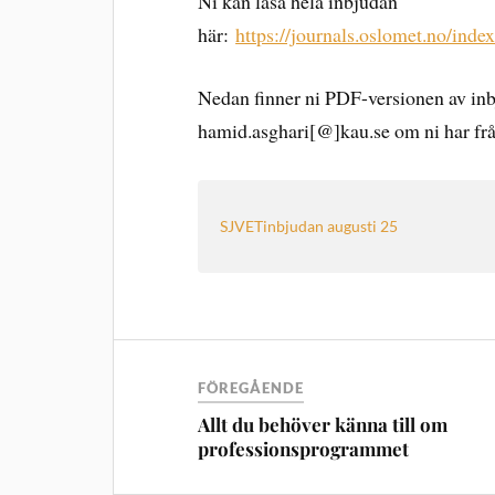
Ni kan läsa hela inbjudan
här:
https://journals.oslomet.no/ind
Nedan finner ni PDF-versionen av inbj
hamid.asghari[@]kau.se om ni har frågo
SJVETinbjudan augusti 25
FÖREGÅENDE
Allt du behöver känna till om
professionsprogrammet