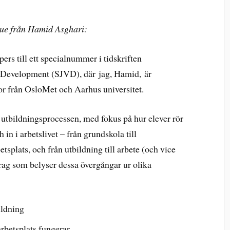
sue från Hamid Asghari:
apers till ett specialnummer i tidskriften
n Development (SJVD), där jag, Hamid, är
r från OsloMet och Aarhus universitet.
 utbildningsprocessen, med fokus på hur elever rör
in i arbetslivet – från grundskola till
etsplats, och från utbildning till arbete (och vice
ag som belyser dessa övergångar ur olika
ildning
rbetsplats fungerar