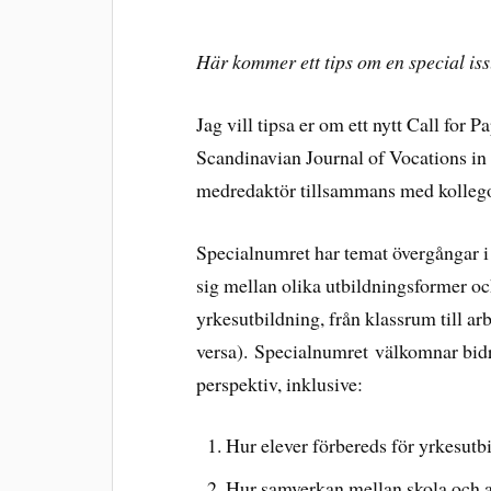
Här kommer ett tips om en special is
Jag vill tipsa er om ett nytt Call for P
Scandinavian Journal of Vocations i
medredaktör tillsammans med kollego
Specialnumret har temat övergångar i
sig mellan olika utbildningsformer och 
yrkesutbildning, från klassrum till arb
versa). Specialnumret välkomnar bidr
perspektiv, inklusive:
Hur elever förbereds för yrkesutb
Hur samverkan mellan skola och a