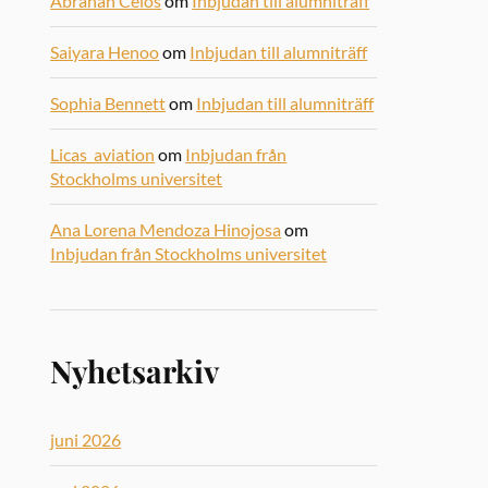
Abrahan Celos
om
Inbjudan till alumniträff
Saiyara Henoo
om
Inbjudan till alumniträff
Sophia Bennett
om
Inbjudan till alumniträff
Licas_aviation
om
Inbjudan från
Stockholms universitet
Ana Lorena Mendoza Hinojosa
om
Inbjudan från Stockholms universitet
Nyhetsarkiv
juni 2026