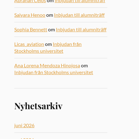
Abrahan Celos
om
Inbjudan till alumniträff
Saiyara Henoo
om
Inbjudan till alumniträff
Sophia Bennett
om
Inbjudan till alumniträff
Licas_aviation
om
Inbjudan från
Stockholms universitet
Ana Lorena Mendoza Hinojosa
om
Inbjudan från Stockholms universitet
Nyhetsarkiv
juni 2026