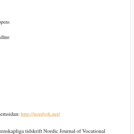
opens
dline
 hemsidan:
http://nordyrk.net/
etenskapliga tidskrift Nordic Journal of Vocational