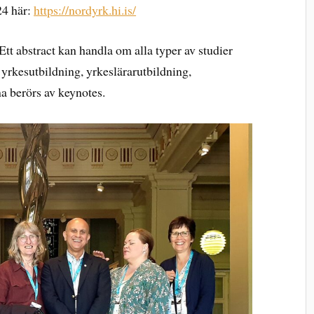
24 här:
https://nordyrk.hi.is/
Ett abstract kan handla om alla typer av studier
yrkesutbildning, yrkeslärarutbildning,
a berörs av keynotes.