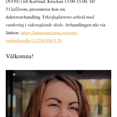
(NTNU) till Karlstad. Klockan 13:00-15.00, 3D
512a/Zoom, presenterar hon sin
doktorsavhandling
Yrkesfaglæreres arbeid med
vurdering i videregående skole
. Avhandlingen nås via
länken:
https://ntnuopen.ntnu.no/ntnu-
xmlui/handle/11250/3063130
Välkomna!