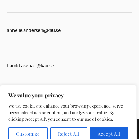
annelie.andersen@kau.se
hamid.asghari@kau.se
We value your privacy
anita.ward@kau.se
We use cookies to enhance your browsing experience, serve
personalized ads or content, and analyze our traffic. By
clicking "Accept All", you consent to our use of cookies.
&
DRIVS MED
WORDPRESS
TEMA AV
ANDERS NORÉN
Customize
Reject All
Accept All