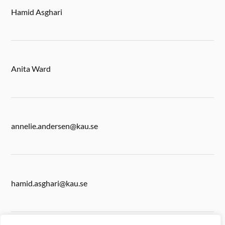
Hamid Asghari
Anita Ward
annelie.andersen@kau.se
hamid.asghari@kau.se