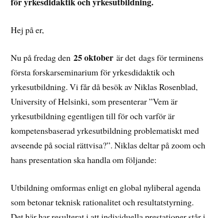
för yrkesdidaktik och yrkesutbildning.
Hej på er,
25 oktober
Nu på fredag den
är det dags för terminens
första forskarseminarium för yrkesdidaktik och
yrkesutbildning. Vi får då besök av Niklas Rosenblad,
University of Helsinki, som presenterar ”Vem är
yrkesutbildning egentligen till för och varför är
kompetensbaserad yrkesutbildning problematiskt med
avseende på social rättvisa?”. Niklas deltar på zoom och
hans presentation ska handla om följande:
Utbildning omformas enligt en global nyliberal agenda
som betonar teknisk rationalitet och resultatstyrning.
Det här har resulterat i att individuella prestationer står i