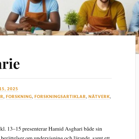
rie
15, 2025
ER
,
FORSKNING
,
FORSKNINGSARTIKLAR
,
NÄTVERK
,
 kl. 13–15 presenterar Hamid Asghari både sin
s berättelser om undervisning och lärande, samt ett