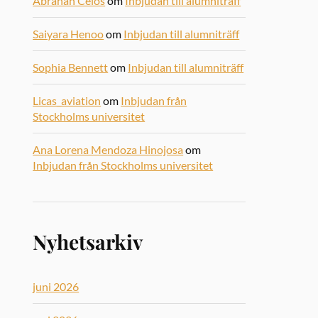
Abrahan Celos
om
Inbjudan till alumniträff
Saiyara Henoo
om
Inbjudan till alumniträff
Sophia Bennett
om
Inbjudan till alumniträff
Licas_aviation
om
Inbjudan från
Stockholms universitet
Ana Lorena Mendoza Hinojosa
om
Inbjudan från Stockholms universitet
Nyhetsarkiv
juni 2026