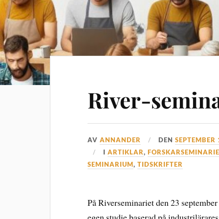
River-semina
AV
ANNANDER
DEN
SEPTEMBER 
I
ARTIKLAR
,
FORSKARSEMINARI
SEMINARIUM
,
TIDSKRIFTER
På Riverseminariet den 23 september
egen studie baserad på industrilärare