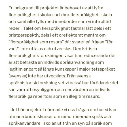
En bakgrund till projektet är behovet av att lyfta
flerspråkighet i skolan, och hur flerspråkighet i skola
och samhälle fylls med innebörder som vi inte alltid
reder i. Talet om flerspråkighet fastnar lätt dels i ett
bristperspektiv, dels i ett oreflekterat mantra om
”flerspråkighet som resurs” där svaret på frågan ”för
vad?” inte uttalas och utvecklas. Den kritiska
flerspråkighetsforskningen visar hur reducerande det
är att betrakta en individs språkanvändning som
legitim enbart så länge kunskaper i majoritetsspråket
(svenska) inte har utvecklats. Från svensk
språkhistorisk forskning vet vi också hur förödande det
kan vara att osynliggöra och nedvärdera en individs
flerspråkiga repertoar som en illegitim resurs.
I det här projektet närmade vi oss frågan om hur vi kan
utmana bristdiskurser om minoritiserade språk och
språkanvändare i skolan utifrån en syn på språk som