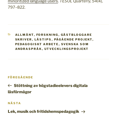
minoritized language users
.
TESOL Quarterly, 54
(4),
797–822.
KATEGORIER
ALLMÄNT
,
FORSKNING
,
GÄSTBLOGGARE
SKRIVER
,
LÄSTIPS
,
PÅGÅENDE PROJEKT
,
PEDAGOGISKT ARBETE
,
SVENSKA SOM
ANDRASPRÅK
,
UTVECKLINGSPROJEKT
Inläggsnavigering
Föregående
FÖREGÅENDE
inlägg
Stöttning av högstadieelevers digitala
läsförmågor
Nästa
NÄSTA
inlägg
Lek, musik och fritidshemspedagogik