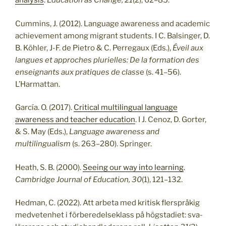
analysis
.
Education as Change, 21
(2), 62–85.
Cummins, J. (2012). Language awareness and academic
achievement among migrant students. I C. Balsinger, D.
B. Köhler, J-F. de Pietro & C. Perregaux (Eds.),
Éveil aux
langues et approches plurielles: De la formation des
enseignants aux pratiques de class
e (s. 41–56).
L’Harmattan.
García. O. (2017).
Critical multilingual language
awareness and teacher education
. I J. Cenoz, D. Gorter,
& S. May (Eds.),
Language awareness and
multilingualism
(s. 263–280). Springer.
Heath, S. B. (2000).
Seeing our way into learning
.
Cambridge Journal of Education, 30
(1), 121–132.
Hedman, C. (2022). Att arbeta med kritisk flerspråkig
medvetenhet i förberedelseklass på högstadiet: sva-