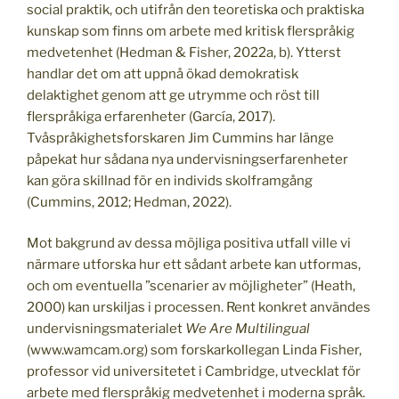
social praktik, och utifrån den teoretiska och praktiska
kunskap som finns om arbete med kritisk flerspråkig
medvetenhet (Hedman & Fisher, 2022a, b). Ytterst
handlar det om att uppnå ökad demokratisk
delaktighet genom att ge utrymme och röst till
flerspråkiga erfarenheter (García, 2017).
Tvåspråkighetsforskaren Jim Cummins har länge
påpekat hur sådana nya undervisningserfarenheter
kan göra skillnad för en individs skolframgång
(Cummins, 2012; Hedman, 2022).
Mot bakgrund av dessa möjliga positiva utfall ville vi
närmare utforska hur ett sådant arbete kan utformas,
och om eventuella ”scenarier av möjligheter” (Heath,
2000) kan urskiljas i processen. Rent konkret användes
undervisningsmaterialet
We Are Multilingual
(www.wamcam.org) som forskarkollegan Linda Fisher,
professor vid universitetet i Cambridge, utvecklat för
arbete med flerspråkig medvetenhet i moderna språk.