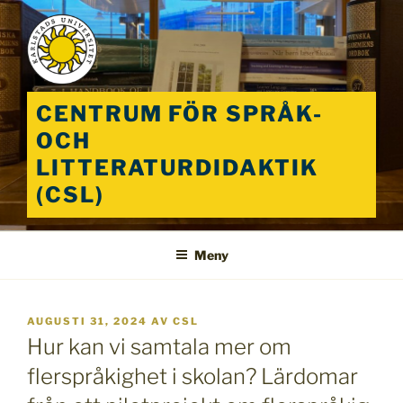
Hoppa
till
innehåll
CENTRUM FÖR SPRÅK-
OCH
LITTERATURDIDAKTIK
(CSL)
Meny
PUBLICERAT
AUGUSTI 31, 2024
AV
CSL
Hur kan vi samtala mer om
flerspråkighet i skolan? Lärdomar