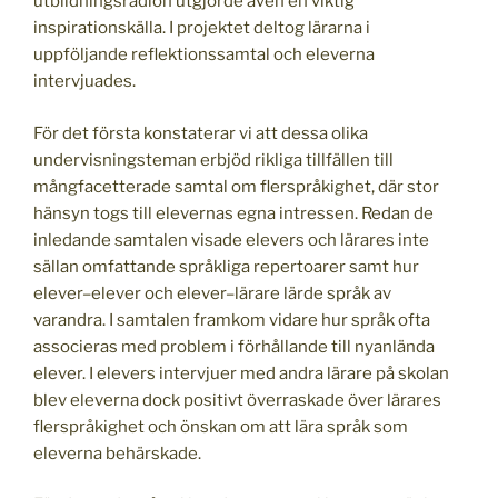
utbildningsradion utgjorde även en viktig
inspirationskälla. I projektet deltog lärarna i
uppföljande reflektionssamtal och eleverna
intervjuades.
För det första konstaterar vi att dessa olika
undervisningsteman erbjöd rikliga tillfällen till
mångfacetterade samtal om flerspråkighet, där stor
hänsyn togs till elevernas egna intressen. Redan de
inledande samtalen visade elevers och lärares inte
sällan omfattande språkliga repertoarer samt hur
elever–elever och elever–lärare lärde språk av
varandra. I samtalen framkom vidare hur språk ofta
associeras med problem i förhållande till nyanlända
elever. I elevers intervjuer med andra lärare på skolan
blev eleverna dock positivt överraskade över lärares
flerspråkighet och önskan om att lära språk som
eleverna behärskade.