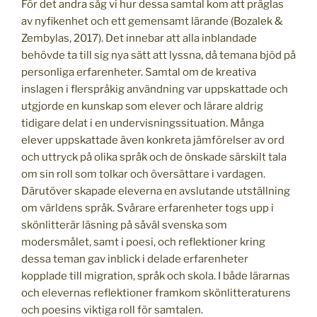
För det andra såg vi hur dessa samtal kom att präglas
av nyfikenhet och ett gemensamt lärande (Bozalek &
Zembylas, 2017). Det innebar att alla inblandade
behövde ta till sig nya sätt att lyssna, då temana bjöd på
personliga erfarenheter. Samtal om de kreativa
inslagen i flerspråkig användning var uppskattade och
utgjorde en kunskap som elever och lärare aldrig
tidigare delat i en undervisningssituation. Många
elever uppskattade även konkreta jämförelser av ord
och uttryck på olika språk och de önskade särskilt tala
om sin roll som tolkar och översättare i vardagen.
Därutöver skapade eleverna en avslutande utställning
om världens språk. Svårare erfarenheter togs upp i
skönlitterär läsning på såväl svenska som
modersmålet, samt i poesi, och reflektioner kring
dessa teman gav inblick i delade erfarenheter
kopplade till migration, språk och skola. I både lärarnas
och elevernas reflektioner framkom skönlitteraturens
och poesins viktiga roll för samtalen.