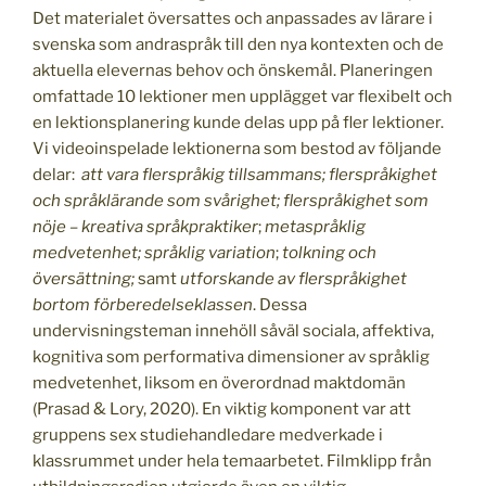
Det materialet översattes och anpassades av lärare i
svenska som andraspråk till den nya kontexten och de
aktuella elevernas behov och önskemål. Planeringen
omfattade 10 lektioner men upplägget var flexibelt och
en lektionsplanering kunde delas upp på fler lektioner.
Vi videoinspelade lektionerna som bestod av följande
delar:
att vara flerspråkig tillsammans;
flerspråkighet
och språklärande som svårighet; flerspråkighet som
nöje
– kreativa språkpraktiker
;
metaspråklig
medvetenhet;
språklig variation
;
tolkning och
översättning;
samt
utforskande av flerspråkighet
bortom förberedelseklassen
. Dessa
undervisningsteman innehöll såväl sociala, affektiva,
kognitiva som performativa dimensioner av språklig
medvetenhet, liksom en överordnad maktdomän
(Prasad & Lory, 2020). En viktig komponent var att
gruppens sex studiehandledare medverkade i
klassrummet under hela temaarbetet. Filmklipp från