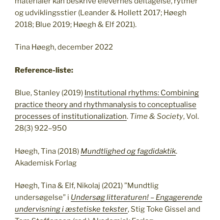
materialer kan beskrive elevernes deltagelse, rytmer
og udviklingsstier (Leander & Hollett 2017; Høegh
2018; Blue 2019; Høegh & Elf 2021).
Tina Høegh, december 2022
Reference-liste:
Blue, Stanley (2019)
Institutional rhythms: Combining
practice theory and rhythmanalysis to conceptualise
processes of institutionalization
.
Time & Society
, Vol.
28(3) 922–950
Høegh, Tina (2018)
Mundtlighed og fagdidaktik
.
Akademisk Forlag
Høegh, Tina & Elf, Nikolaj (2021) ”Mundtlig
undersøgelse” i
Undersøg litteraturen! – Engagerende
undervisning i æstetiske tekster
, Stig Toke Gissel and