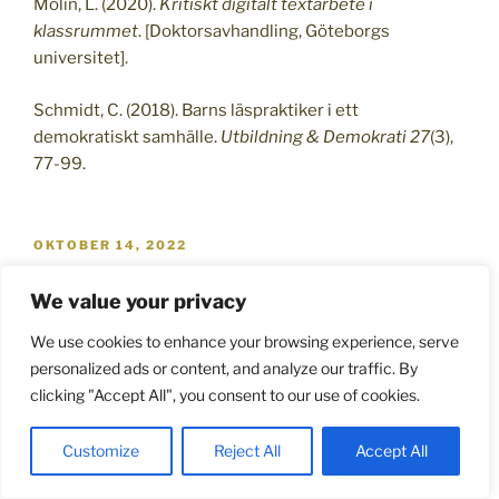
Molin, L. (2020).
Kritiskt digitalt textarbete i
klassrummet
. [Doktorsavhandling, Göteborgs
universitet].
Schmidt, C. (2018). Barns läspraktiker i ett
demokratiskt samhälle.
Utbildning & Demokrati 27
(3),
77-99.
PUBLICERAT
OKTOBER 14, 2022
Att lära sig att läsa om blodtryck
We value your privacy
Zara Hedelin, doktorand i pedagogiskt arbete
We use cookies to enhance your browsing experience, serve
personalized ads or content, and analyze our traffic. By
”Blodtrycket är det cirkulerande blodets tryck mot
clicking "Accept All", you consent to our use of cookies.
kärlväggarna i artärerna och bestäms av
hjärtminutvolymen samt graden av det perifera
Customize
Reject All
Accept All
motståndet i blodbanan.”
(vardhandboken.se/undersokning-och-