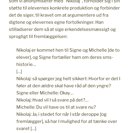
som vi anonymiserer med ”Nikolaj”, forholder sig i sin
støtte til
elevernes
konkrete produktion og forbinder
det de siger, til kravet om at argumentere ud fra
digtene og elevernes egne fortolkninger. Han
stilladserer dem så at sige erkendelsesmæssigt og
sprogligt til fremlæggelsen:
Nikolaj er kommet hen til Signe og Michelle [de to
elever], og Signe fortæller ham om deres sms-
historie…
[…]
Nikolaj: så spørger jeg helt sikkert: Hvorfor er det I
føler at den ældre skal have råd af den yngre?
Signe eller Michelle: Okay…
Nikolaj: Hvad vil I så svare på det?…
Michelle: Du vil have os til at svare nu?
Nikolaj: Ja, i stedet for når I står deroppe [og
fremlægger], så har I mulighed for at tænke over
svaret […]