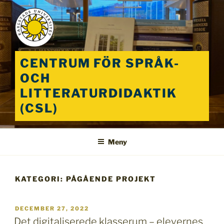
Hoppa
till
innehåll
CENTRUM FÖR SPRÅK-
OCH
LITTERATURDIDAKTIK
(CSL)
Meny
KATEGORI:
PÅGÅENDE PROJEKT
PUBLICERAT
DECEMBER 27, 2022
Det digitaliserede klasserum – elevernes