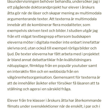
läsundervisningen behöver behandla, undersöker jag i
ett pågående doktorandprojekt hur elever i årskurs
åtta gör när de läser och skapar mening av multimodala
argumenterande texter. Att texterna är multimodala
innebär att de kombinerar flera modaliteter, som
exempelvis skriven text och bilder. I studien utgår jag
från ett vidgat textbegrepp eftersom budskapen
eleverna möter i digitala medier inte enbart innefattar
skrivna ord, utan också till exempel rörliga bilder och
ljud. De texter eleverna har fått arbeta med i projektet
är bland annat debattartiklar från kvällstidningars
nätupplagor, filmklipp från en populär youtuber samt
en interaktiv film och en webbsida från en
välgörenhetsorganisation. Gemensamt för texterna är
att de innehåller åsikter eller försöker få läsaren att ta
ställning och agera i en särskild fråga.
Elever från tre klasser i årskurs åtta har återkommande
filmats under svensklektioner när de enskilt, i par och i