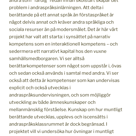
andra som ”färdig” redan innan skolstart skapar det
problem i andraspråksinlärningen. Att delta i
berättande på ett annat språk än förstaspråket är
något delvis annat och kräver andra språkliga och
sociala resurser än på modersmålet. Det är här vårt
projekt har valt att starta: i synsättet på narrativ
kompetens som en interaktionell kompetens – och
sedermera ett narrativt kapital hos den vuxne
samhällsmedborgaren. Vi ser alltså
berättarkompetenser som något som uppstår i, övas
och sedan också används i samtal med andra. Vi ser
också att detta är kompetenser som kan undervisas
explicit och också utvecklas i
andraspråksundervisningen, och som möjliggör
utveckling av både ämneskunskaper och
mellanmänsklig förståelse. Kunskap om hur muntligt
berättande utvecklas, upplevs och iscensätts i
andraspråksklassrummet är dock begränsad. I
projektet vill vi undersöka hur övningar i muntligt