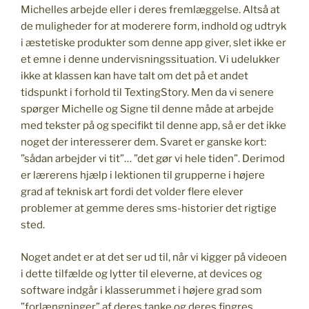
Michelles arbejde eller i deres fremlæggelse. Altså at
de muligheder for at moderere form, indhold og udtryk
i æstetiske produkter som denne app giver, slet ikke er
et emne i denne undervisningssituation. Vi udelukker
ikke at klassen kan have talt om det på et andet
tidspunkt i forhold til TextingStory. Men da vi senere
spørger Michelle og Signe til denne måde at arbejde
med tekster på og specifikt til denne app, så er det ikke
noget der interesserer dem. Svaret er ganske kort:
”sådan arbejder vi tit”… ”det gør vi hele tiden”. Derimod
er lærerens hjælp i lektionen til grupperne i højere
grad af teknisk art fordi det volder flere elever
problemer at gemme deres sms-historier det rigtige
sted.
Noget andet er at det ser ud til, når vi kigger på videoen
i dette tilfælde og lytter til eleverne, at devices og
software indgår i klasserummet i højere grad som
”forlængninger” af deres tanke og deres fingres