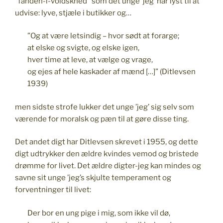
”fanden-i-voldskhed” som det unge ’jeg’ har lyst til at
udvise: lyve, stjæle i butikker og…
”Og at være letsindig – hvor sødt at forarge;
at elske og svigte, og elske igen,
hver time at leve, at vælge og vrage,
og ejes af hele kaskader af mænd […]” (Ditlevsen
1939)
men sidste strofe lukker det unge ’jeg’ sig selv som
værende for moralsk og pæn til at gøre disse ting.
Det andet digt har Ditlevsen skrevet i 1955, og dette
digt udtrykker den ældre kvindes vemod og bristede
drømme for livet. Det ældre digter-jeg kan mindes og
savne sit unge ’jeg’s skjulte temperament og
forventninger til livet:
Der bor en ung pige i mig, som ikke vil dø,