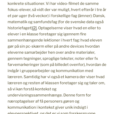
konkrete situationer. Vi har video-filmet de samme
fokus-elever, så vidt der var muligt, hvert efterår i tre år
et par uger (två veckor) i forskellige fag (ämner): Dansk,
matematik og samfundsfag (for de svenske data også
historiefaget)
[2]
. Optagelserne viser hvad en eller to
elever i en klasse foretager sig igennem fire
sammenhængende lektioner i hvert fag: hvad eleven
gør på sin pc-skærm eller på andre devices hvordan
eleverne samarbejder hen over andre materialer,
gennem tegninger, sproglige tekster, noter eller fx
farvemarkeringer (som på billedet ovenfor), hvordan de
indgår i gruppearbejder og kommunikation med
læreren. Samtidig har vi også et kamera der viser hvad
læreren og resten af klassen foretager sig og taler om,
så vi kan forstå kontekst og
undervisningssammenhænge. Denne form for
næroptagelser af få personers
gøren
og
kommunikation i kontekst giver unik indsigt i
elevperspektivet, og det er vi som forskergruppe