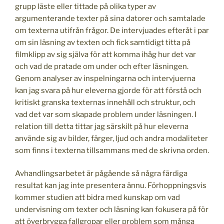
grupp läste eller tittade på olika typer av
argumenterande texter på sina datorer och samtalade
om texterna utifrån frågor. De intervjuades efteråt i par
om sin läsning av texten och fick samtidigt titta på
filmklipp av sig själva för att komma ihåg hur det var
och vad de pratade om under och efter läsningen.
Genom analyser av inspelningarna och intervjuerna
kan jag svara på hur eleverna gjorde för att förstå och
kritiskt granska texternas innehåll och struktur, och
vad det var som skapade problem under läsningen. I
relation till detta tittar jag särskilt på hur eleverna
använde sig av bilder, färger, ljud och andra modaliteter
som finns i texterna tillsammans med de skrivna orden.
Avhandlingsarbetet är pågående så några färdiga
resultat kan jag inte presentera ännu. Förhoppningsvis
kommer studien att bidra med kunskap om vad
undervisning om texter och läsning kan fokusera på för
att överbrygga fallgropar eller problem som många