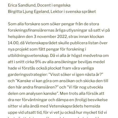
Erica Sandlund, Docent i engelska
Birgitta Ljung Egeland, Lektor i svenska språket
Som alla forskare som söker pengar från de stora
forskningsfinansiärernas årliga utlysningar så satt vi på
helspänn den 3 november 2022, strax innan klockan
14.00, då Vetenskapsrådet skulle publicera listan över
nya projekt som fått pengar för forskning i
utbildningsvetenskap. Då vi alla är högst medvetna om
att i snitt cirka 9% av alla ansökningar beviljas medel
hade vi förstås också plockat fram våra vanliga
garderingsstrategier: ”Visst söker vi igen nästa år?”
och ”Kanske vi kan göra om ansökan och skicka den till
den här andra finansiären?” och ”Vi får nog utveckla
delen om analysen kanske”. Men trots alla försök att
dra ner förväntningar och dämpa en (trolig) besvikelse
sitter vi alla ändå med Vetenskapsrådets hemsida
uppe vid utsatt tid, för vi vet ju också hur mycket tid vi