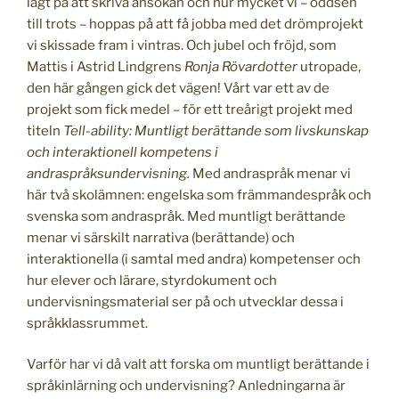
lagt på att skriva ansökan och hur mycket vi – oddsen
till trots – hoppas på att få jobba med det drömprojekt
vi skissade fram i vintras. Och jubel och fröjd, som
Mattis i Astrid Lindgrens
Ronja Rövardotter
utropade,
den här gången gick det vägen! Vårt var ett av de
projekt som fick medel – för ett treårigt projekt med
titeln
Tell-ability: Muntligt berättande som livskunskap
och interaktionell kompetens i
andraspråksundervisning.
Med andraspråk menar vi
här två skolämnen: engelska som främmandespråk och
svenska som andraspråk. Med muntligt berättande
menar vi särskilt narrativa (berättande) och
interaktionella (i samtal med andra) kompetenser och
hur elever och lärare, styrdokument och
undervisningsmaterial ser på och utvecklar dessa i
språkklassrummet.
Varför har vi då valt att forska om muntligt berättande i
språkinlärning och undervisning? Anledningarna är