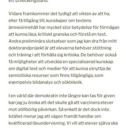
ett utvecklingsland.
Vidare framkommer det tydligt att vikten av att ha,
eller få tillgång till, kunskaper om textens
ämnesinnehåll har mycket stor betydelse för förmågan
att kunna läsa, kritiskt granska och förstå en text.
Andra preliminära slutsatser som jag kan dra från mitt
doktorandprojekt är att eleverna behöver stöttning
och träning i att förhålla sig kritiska. De behöver också
få möjligheter att utveckla en specialiserad kunskap
om digital text och medier för att kunna utnyttja de
semiotiska resurser som finns tillgängliga, som
exempelvis bildanalys och sökteknik.
I en värld där demokratin inte längre kan tas för given
kan jag ju önska att det skulle gå att vaccinera elever
mot otillbörlig påverkan. Så enkelt är det dock inte.
Istället menar jag att vägen framåt handlar om
kvalificerad läsundervisning. Vi vill att elever själva ska