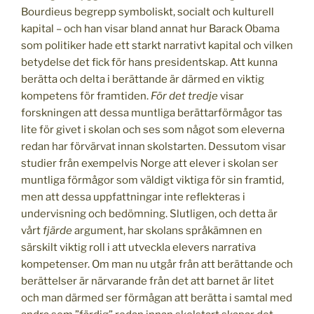
Bourdieus begrepp symboliskt, socialt och kulturell
kapital – och han visar bland annat hur Barack Obama
som politiker hade ett starkt narrativt kapital och vilken
betydelse det fick för hans presidentskap. Att kunna
berätta och delta i berättande är därmed en viktig
kompetens för framtiden.
För det tredje
visar
forskningen att dessa muntliga berättarförmågor tas
lite för givet i skolan och ses som något som eleverna
redan har förvärvat innan skolstarten. Dessutom visar
studier från exempelvis Norge att elever i skolan ser
muntliga förmågor som väldigt viktiga för sin framtid,
men att dessa uppfattningar inte reflekteras i
undervisning och bedömning. Slutligen, och detta är
vårt
fjärde
argument, har skolans språkämnen en
särskilt viktig roll i att utveckla elevers narrativa
kompetenser. Om man nu utgår från att berättande och
berättelser är närvarande från det att barnet är litet
och man därmed ser förmågan att berätta i samtal med