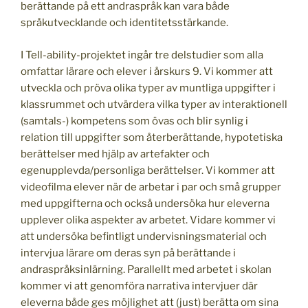
berättande på ett andraspråk kan vara både
språkutvecklande och identitetsstärkande.
I Tell-ability-projektet ingår tre delstudier som alla
omfattar lärare och elever i årskurs 9. Vi kommer att
utveckla och pröva olika typer av muntliga uppgifter i
klassrummet och utvärdera vilka typer av interaktionell
(samtals-) kompetens som övas och blir synlig i
relation till uppgifter som återberättande, hypotetiska
berättelser med hjälp av artefakter och
egenupplevda/personliga berättelser. Vi kommer att
videofilma elever när de arbetar i par och små grupper
med uppgifterna och också undersöka hur eleverna
upplever olika aspekter av arbetet. Vidare kommer vi
att undersöka befintligt undervisningsmaterial och
intervjua lärare om deras syn på berättande i
andraspråksinlärning. Parallellt med arbetet i skolan
kommer vi att genomföra narrativa intervjuer där
eleverna både ges möjlighet att (just) berätta om sina