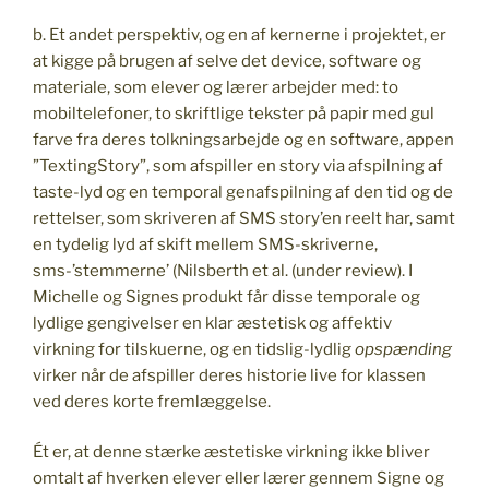
b. Et andet perspektiv, og en af kernerne i projektet, er
at kigge på brugen af selve det device, software og
materiale, som elever og lærer arbejder med: to
mobiltelefoner, to skriftlige tekster på papir med gul
farve fra deres tolkningsarbejde og en software, appen
”TextingStory”, som afspiller en story via afspilning af
taste-lyd og en temporal genafspilning af den tid og de
rettelser, som skriveren af SMS story’en reelt har, samt
en tydelig lyd af skift mellem SMS-skriverne,
sms-’stemmerne’ (Nilsberth et al. (under review). I
Michelle og Signes produkt får disse temporale og
lydlige gengivelser en klar æstetisk og affektiv
virkning for tilskuerne, og en tidslig-lydlig
opspænding
virker når de afspiller deres historie live for klassen
ved deres korte fremlæggelse.
Ét er, at denne stærke æstetiske virkning ikke bliver
omtalt af hverken elever eller lærer gennem Signe og