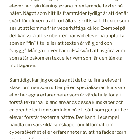
elever har i sin läsning av argumenterande texter på
nätet. Något som hittills framträder tydligt är att det är
svårt för eleverna att förhålla sig kritiska till texter som
ser ut att komma från vederhäftiga källor. Exempel på
det kan vara att skribenten har vad eleverna uppfattar
som en ”fin” titel eller att texten är välgjord och
”snygg”. Många elever har också svårt att avgöra vem
som står bakom en text eller vem som är den tänkta
mottagaren.
Samtidigt kan jag också se att det ofta finns elever i
klassrummen som sitter på en specialiserad kunskap
eller har egna erfarenheter som är värdefulla för att
förstå texterna. Ibland används dessa kunskaper och
erfarenheter i textsamtalen på ett sätt som gör att fler
elever förstår texterna bättre. Det kan till exempel
handla om särskilda kunskaper om filformat, om
cybersäkerhet eller erfarenheter av att ha fadderbarn i