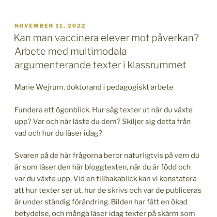
PUBLICERAT
NOVEMBER 11, 2022
Kan man vaccinera elever mot påverkan?
Arbete med multimodala
argumenterande texter i klassrummet
Marie Wejrum, doktorand i pedagogiskt arbete
Fundera ett ögonblick. Hur såg texter ut när du växte
upp? Var och när läste du dem? Skiljer sig detta från
vad och hur du läser idag?
Svaren på de här frågorna beror naturligtvis på vem du
är som läser den här bloggtexten, när du är född och
var du växte upp. Vid en tillbakablick kan vi konstatera
att hur texter ser ut, hur de skrivs och var de publiceras
är under ständig förändring. Bilden har fått en ökad
betydelse, och många läser idag texter på skärm som