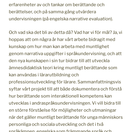
erfarenheter av och tankar om berättande och
berättelser, och på samma gång utvärdera
undervisningen (på engelska
narrative evaluation
).
Och vad ska det bli av detta då? Vad har vi för mål? Ja, vi
hoppas att om några år har vårt arbete bidragit med
kunskap om hur man kan arbeta med muntlighet
genom narrativa uppgifter i språkundervisning, och att
den nya kunskapen i sin tur bidrar till att utveckla
ämnesdidaktisk teori kring muntligt berättande som
kan användas i lärarutbildning och
professionsutveckling för lärare. Sammanfattningsvis
syftar vårt projekt till att både dokumentera och förstå
hur berättande som interaktionell kompetens kan
utvecklas i andraspråksundervisningen. Vi vill bidra till
en större förståelse för möjligheter och utmaningar
när det gäller muntligt berättande för unga människors
personliga och sociala utveckling och det i två
språkämnen, engelska som främmande språk och