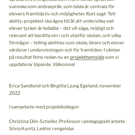
svenska som andraspråk, som båda är centrala för
elevers framtida liv och möjligheter. Kort sagt: Tell-
ability-projektet ska ägna tid åt att undersöka vad
elever tycker är
tellable
– det vill säga, möjligt och
relevant att berätta om i och utanför skolan, och vilka
förmågor –
telling abilities
som skola, lärare och elever
värderar i undervisningen och för framtiden. I väntan
på resultat finns redan nu en
projekthemsida
som vi
uppdaterar löpande. Välkomna!
Erica Sandlund och Birgitta Ljung Egeland, november
2022
I samarbete med projektkollegor:
Christina Olin-Scheller, Professor i pedagogiskt arbete
Silvia Kunitz, Lektor i engelska