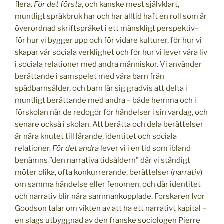
flera.
För det första
, och kanske mest självklart,
muntligt språkbruk har och har alltid haft en roll som är
överordnad skriftspråket i ett mänskligt perspektiv–
för hur vi bygger upp och för vidare kulturer, för hur vi
skapar vår sociala verklighet och för hur vi lever våra liv
i sociala relationer med andra människor. Vi använder
berättande i samspelet med våra barn från
spädbarnsålder, och barn lär sig gradvis att delta i
muntligt berättande med andra – både hemma och i
förskolan när de redogör för händelser i sin vardag, och
senare också i skolan. Att berätta och dela berättelser
är nära knutet till lärande, identitet och sociala
relationer.
För det andra
lever vi i en tid som ibland
benämns ”den narrativa tidsåldern” där vi ständigt
möter olika, ofta konkurrerande, berättelser (
narrativ
)
om samma händelse eller fenomen, och där identitet
och narrativ blir nära sammankopplade. Forskaren Ivor
Goodson talar om vikten av att ha ett narrativt kapital –
en slags utbyggnad av den franske sociologen Pierre