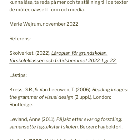
kunna läsa, ta reda på mer och ta ställning till de texter
de möter, oavsett form och media.
Marie Wejrum, november 2022
Referens:
Skolverket. (2022).
Läroplan för grundskolan,
förskoleklassen och fritidshemmet 2022: Lgr 22.
Lästips:
Kress, G.R., & Van Leeuwen, T. (2006).
Reading images:
the grammar of visual design
(2 uppl.). London:
Routledge.
Løvland, Anne (2011).
På jakt etter svar og forståing:
samansette fagtekstar i skulen
. Bergen: Fagbokforl.