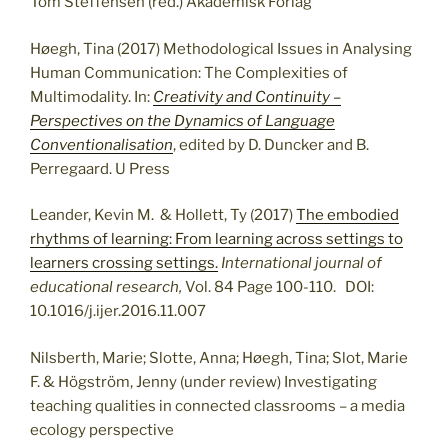
Tom Steffensen (red.) Akademisk Forlag
Høegh, Tina (2017) Methodological Issues in Analysing
Human Communication: The Complexities of
Multimodality. In:
Creativity and Continuity –
Perspectives on the Dynamics of Language
Conventionalisation
, edited by D. Duncker and B.
Perregaard. U Press
Leander, Kevin M. & Hollett, Ty (2017)
The embodied
rhythms of learning: From learning across settings to
learners crossing settings.
International journal of
educational research,
Vol. 84 Page 100-110. DOI:
10.1016/j.ijer.2016.11.007
Nilsberth, Marie; Slotte, Anna; Høegh, Tina; Slot, Marie
F. & Högström, Jenny (under review) Investigating
teaching qualities in connected classrooms – a media
ecology perspective