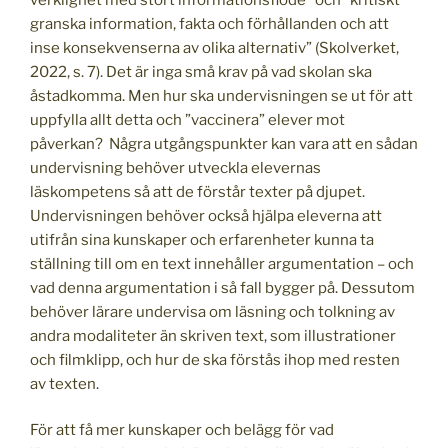
granska information, fakta och förhållanden och att
inse konsekvenserna av olika alternativ” (Skolverket,
2022, s. 7). Det är inga små krav på vad skolan ska
åstadkomma. Men hur ska undervisningen se ut för att
uppfylla allt detta och ”vaccinera” elever mot
påverkan? Några utgångspunkter kan vara att en sådan
undervisning behöver utveckla elevernas
läskompetens så att de förstår texter på djupet.
Undervisningen behöver också hjälpa eleverna att
utifrån sina kunskaper och erfarenheter kunna ta
ställning till om en text innehåller argumentation – och
vad denna argumentation i så fall bygger på. Dessutom
behöver lärare undervisa om läsning och tolkning av
andra modaliteter än skriven text, som illustrationer
och filmklipp, och hur de ska förstås ihop med resten
av texten.
För att få mer kunskaper och belägg för vad