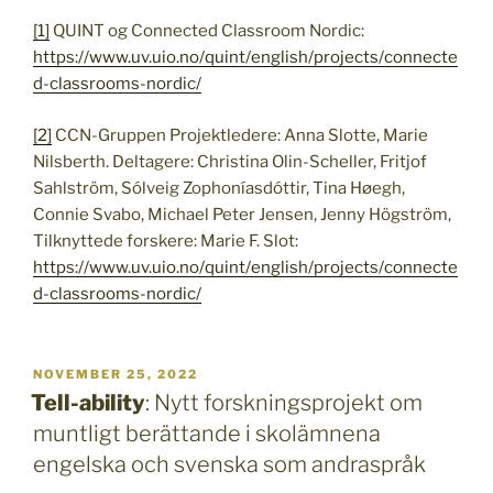
[1]
QUINT og Connected Classroom Nordic:
https://www.uv.uio.no/quint/english/projects/connecte
d-classrooms-nordic/
[2]
CCN-Gruppen Projektledere: Anna Slotte, Marie
Nilsberth. Deltagere: Christina Olin-Scheller, Fritjof
Sahlström, Sólveig Zophoníasdóttir, Tina Høegh,
Connie Svabo, Michael Peter Jensen, Jenny Högström,
Tilknyttede forskere: Marie F. Slot:
https://www.uv.uio.no/quint/english/projects/connecte
d-classrooms-nordic/
PUBLICERAT
NOVEMBER 25, 2022
Tell-ability
: Nytt forskningsprojekt om
muntligt berättande i skolämnena
engelska och svenska som andraspråk