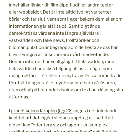
innehåller länkar till filmklipp, ljudfiler, andra texter
eller webbsidor. Det är inte alltid tydligt var texter
börjar och tar slut, vem som ligger bakom dem eller om
informationen går att lita på. Samtidigt är de
demokratiska värdena inte längre självklara i
västvärlden och fake news, trollfabriker och
bildmanipulation är begrepp som de flesta av oss har
blivit tvungna att inkorporera i vårt medvetande.
Genom internet har vi tillgång till hela världen, men
hela världen har också tillgång till oss – något som
många aktörer försöker dra nytta av. Dessa förändrade
förutsättningar ställer nya krav, inte bara på läsaren,
utan också på hur undervisning om text och läsning ska
utformas.
I
grundskolans läroplan (
Lgr22
)
anges i det inledande
kapitlet att det ingår i skolans uppdrag att se till att
elever kan ”orientera sig och agera i en komplex
verklighet med stort informationsflöde” och ”kritiskt