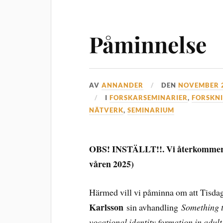
Påminnelse
AV
ANNANDER
DEN
NOVEMBER 2
I
FORSKARSEMINARIER
,
FORSKN
NÄTVERK
,
SEMINARIUM
OBS! INSTÄLLT!!. Vi återkommer så
våren 2025)
Härmed vill vi påminna om att Tisdag
Karlsson
sin avhandling
Something t
vocational identity formation in adul