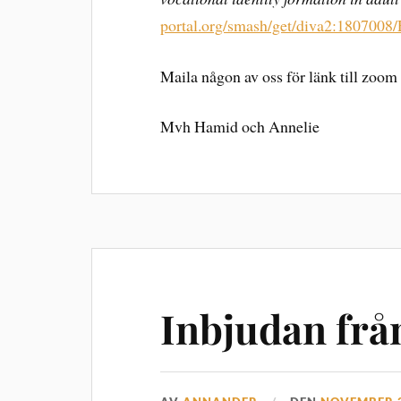
portal.org/smash/get/diva2:18070
Maila någon av oss för länk till zoom
Mvh Hamid och Annelie
Inbjudan frå