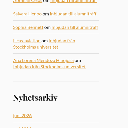
Abrahan Celos
om
Inbjudan till alumniträff
Saiyara Henoo
om
Inbjudan till alumniträff
Sophia Bennett
om
Inbjudan till alumniträff
Licas_aviation
om
Inbjudan från
Stockholms universitet
Ana Lorena Mendoza Hinojosa
om
Inbjudan från Stockholms universitet
Nyhetsarkiv
juni 2026