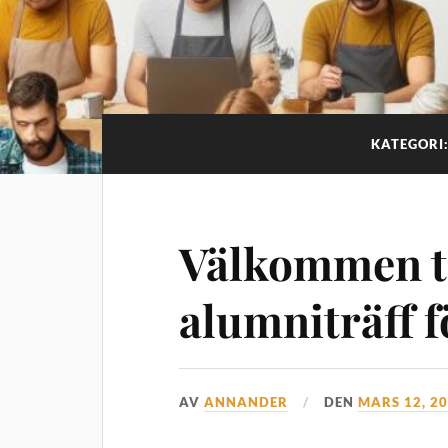
KATEGORI
Välkommen ti
alumniträff f
AV
ANNANDER
DEN
MARS 12, 2