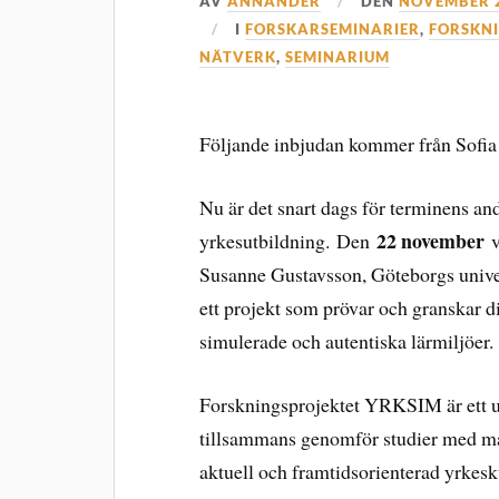
AV
ANNANDER
DEN
NOVEMBER 2
I
FORSKARSEMINARIER
,
FORSKN
NÄTVERK
,
SEMINARIUM
Följande inbjudan kommer från Sofia 
Nu är det snart dags för terminens a
22 november
yrkesutbildning. Den
Susanne Gustavsson, Göteborgs univer
ett projekt som prövar och granskar d
simulerade och autentiska lärmiljöer.
Forskningsprojektet YRKSIM är ett un
tillsammans genomför studier med måle
aktuell och framtidsorienterad yrkes