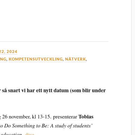
2, 2024
ING
,
KOMPETENSUTVECKLING
,
NÄTVERK
,
 snart vi har ett nytt datum (som blir under
Tobias
 26 november, kl 13-15.
presenterar
o Do Something to Be: A study of students’
t education
.
diva-