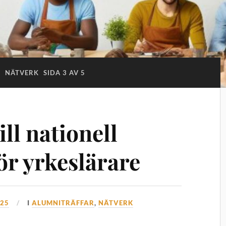
:
NÄTVERK
SIDA 3 AV 5
ll nationell
ör yrkeslärare
025
I
ALUMNITRÄFFAR
,
NÄTVERK