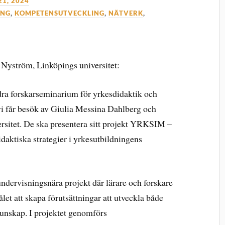
1, 2024
ING
,
KOMPETENSUTVECKLING
,
NÄTVERK
,
Nyström, Linköpings universitet:
ndra forskarseminarium för yrkesdidaktik och
vi får besök av Giulia Messina Dahlberg och
sitet. De ska presentera sitt projekt YRKSIM –
idaktiska strategier i yrkesutbildningens
dervisningsnära projekt där lärare och forskare
t att skapa förutsättningar att utveckla både
kunskap. I projektet genomförs