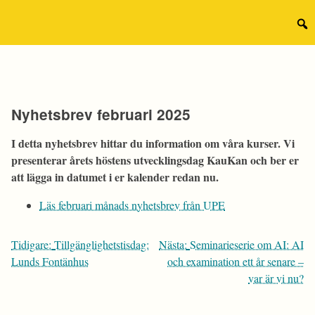
Hoppa
till
Sear
innehåll
for:
Nyhetsbrev februari 2025
I detta nyhetsbrev hittar du information om våra kurser. Vi
presenterar årets höstens utvecklingsdag KauKan och ber er
att lägga in datumet i er kalender redan nu.
Läs februari månads nyhetsbrev från UPE
Inläggsnavigering
Tidigare:
Tillgänglighetstisdag:
Nästa:
Seminarieserie om AI: AI
Lunds Fontänhus
och examination ett år senare –
var är vi nu?