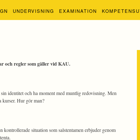
IGN
UNDERVISNING
EXAMINATION
KOMPETENSU
mar och regler som gäller vid KAU.
ka sin identitet och ha moment med muntlig redovisning. Men
la kurser. Hur gör man?
den kontrollerade situation som salstentamen erbjuder genom
tenta.