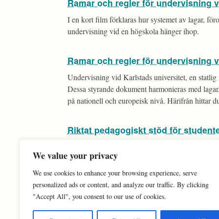
Ramar och regler för undervisning 
I en kort film förklaras hur systemet av lagar, fö
undervisning vid en högskola hänger ihop.
Ramar och regler för undervisning v
Undervisning vid Karlstads universitet, en statlig
Dessa styrande dokument harmonieras med lagar
på nationell och europeisk nivå. Härifrån hittar d
Riktat pedagogiskt stöd för student
Studenter som har behov av särskilda arrangemang
We value your privacy
det om behovet beror av en varaktig funktionsneds
beslut eller utfärdar rekommendationer kring hur
We use cookies to enhance your browsing experience, serve
personalized ads or content, and analyze our traffic. By clicking
"Accept All", you consent to our use of cookies.