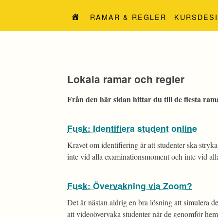
Hoppa
till
RAMAR & REGLER
KURSDES
innehåll
Lokala ramar och regler
Från den här sidan hittar du till de flesta ra
Fusk: Identifiera student online
Kravet om identifiering är att studenter ska stry
inte vid alla examinationsmoment och inte vid al
Fusk: Övervakning via Zoom?
Det är nästan aldrig en bra lösning att simulera 
att videoövervaka studenter när de genomför hem