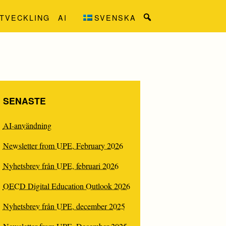
TVECKLING
AI
SVENSKA
Search
for:
SENASTE
AI-användning
Newsletter from UPE, February 2026
Nyhetsbrev från UPE, februari 2026
OECD Digital Education Outlook 2026
Nyhetsbrev från UPE, december 2025