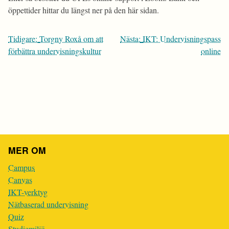
öppettider hittar du längst ner på den här sidan.
Inläggsnavigering
Tidigare:
Torgny Roxå om att
Nästa:
IKT: Undervisningspass
förbättra undervisningskultur
online
MER OM
Campus
Canvas
IKT-verktyg
Nätbaserad undervisning
Quiz
Studiemiljö