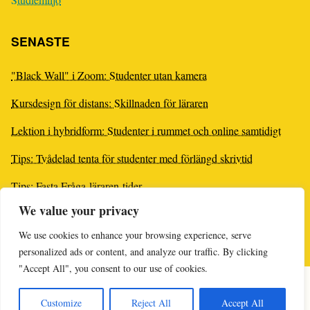
SENASTE
"Black Wall" i Zoom: Studenter utan kamera
Kursdesign för distans: Skillnaden för läraren
Lektion i hybridform: Studenter i rummet och online samtidigt
Tips: Tvådelad tenta för studenter med förlängd skrivtid
Tips: Fasta Fråga-läraren-tider
We value your privacy
Checklista för bra kurshemsida i Canvas
We use cookies to enhance your browsing experience, serve
Planera ett intro-pass online
personalized ads or content, and analyze our traffic. By clicking
"Accept All", you consent to our use of cookies.
Online-supporten är stängd
Licens
Customize
Reject All
Accept All
upe@kau.se