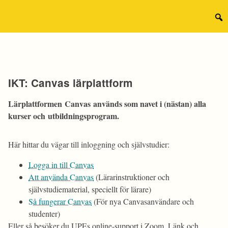
Hoppa
till
Sear
innehåll
for:
IKT: Canvas lärplattform
Lärplattformen
Canvas
används som navet i (nästan) alla
kurser och utbildningsprogram.
Här hittar du vägar till inloggning och självstudier:
Logga in till Canvas
Att använda Canvas
(Lärarinstruktioner och
självstudiematerial, speciellt för lärare)
Så fungerar Canvas
(För nya Canvasanvändare och
studenter)
Eller så besöker du UPEs online-support i Zoom. Länk och