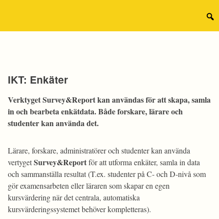
Hoppa
till
Sear
innehåll
for:
IKT: Enkäter
Verktyget
Survey&Report
kan användas för att skapa, samla
in och bearbeta enkätdata. Både forskare, lärare och
studenter kan använda det.
Lärare, forskare, administratörer och studenter kan använda
Survey&Report
vertyget
för att utforma enkäter, samla in data
och sammanställa resultat (T.ex. studenter på C- och D-nivå som
gör examensarbeten eller läraren som skapar en egen
kursvärdering när det centrala, automatiska
kursvärderingssystemet behöver kompletteras).