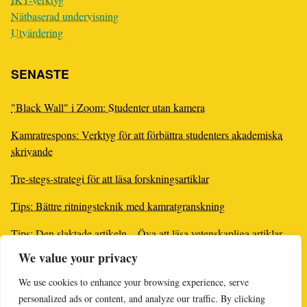
Nätbaserad undervisning
Utvärdering
SENASTE
"Black Wall" i Zoom: Studenter utan kamera
Kamratrespons: Verktyg för att förbättra studenters akademiska
skrivande
Tre-stegs-strategi för att läsa forskningsartiklar
Tips: Bättre ritningsteknik med kamratgranskning
Tips: Den slaktade artikeln – Öva att läsa vetenskapliga artiklar
We value your privacy
Kursdesign för distans: Skillnaden för läraren
We use cookies to enhance your browsing experience, serve
Återkoppla om svagt språk: Hur gör man?
personalized ads or content, and analyze our traffic. By clicking