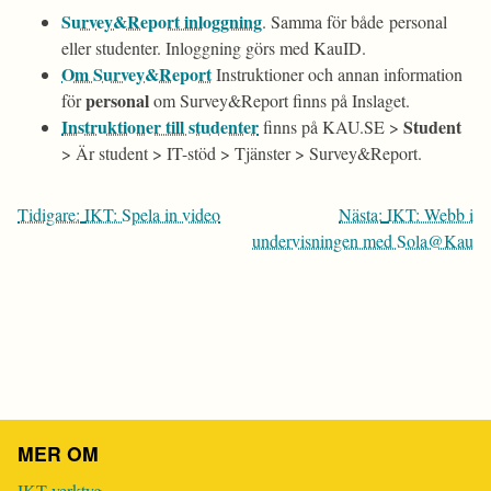
Survey&Report inloggning
. Samma för både personal
eller studenter. Inloggning görs med KauID.
Om Survey&Report
Instruktioner och annan information
personal
för
om Survey&Report finns på Inslaget.
Instruktioner till studenter
Student
finns på KAU.SE >
> Är student > IT-stöd > Tjänster > Survey&Report.
Inläggsnavigering
Tidigare:
IKT: Spela in video
Nästa:
IKT: Webb i
undervisningen med Sola@Kau
MER OM
IKT-verktyg