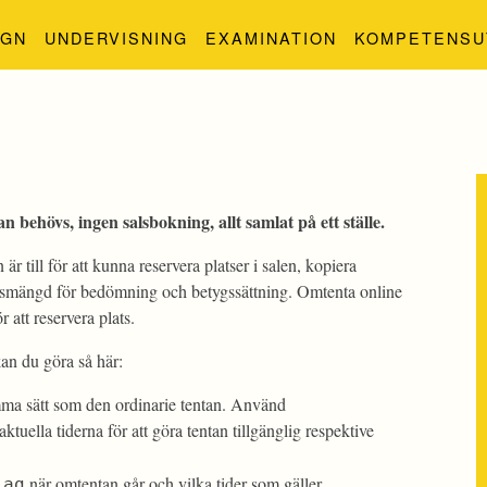
IGN
UNDERVISNING
EXAMINATION
KOMPETENSU
behövs, ingen salsbokning, allt samlat på ett ställe.
 till för att kunna reservera platser i salen, kopiera
etsmängd för bedömning och betygssättning. Omtenta online
 att reservera plats.
kan du göra så här:
ma sätt som den ordinarie tentan. Använd
tuella tiderna för att göra tentan tillgänglig respektive
när omtentan går och vilka tider som gäller.
lag