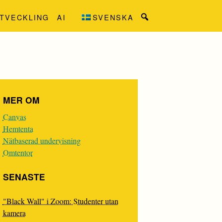
TVECKLING
AI
SVENSKA
Search
for:
MER OM
Canvas
Hemtenta
Nätbaserad undervisning
Omtentor
SENASTE
"Black Wall" i Zoom: Studenter utan
kamera