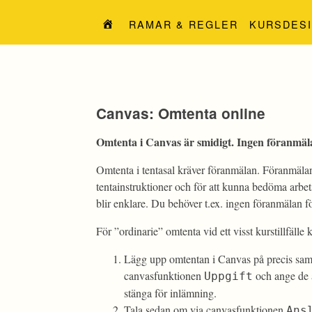
Hoppa
till
RAMAR & REGLER
KURSDES
innehåll
Canvas: Omtenta online
Omtenta i Canvas är smidigt. Ingen föranmälan 
Omtenta i tentasal kräver föranmälan. Föranmälan är
tentainstruktioner och för att kunna bedöma arb
blir enklare. Du behöver t.ex. ingen föranmälan för
För ”ordinarie” omtenta vid ett visst kurstillfälle 
Lägg upp omtentan i Canvas på precis sam
canvasfunktionen
och ange de ak
Uppgift
stänga för inlämning.
Tala sedan om via canvasfunktionen
Ans