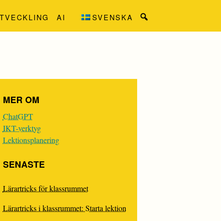
TVECKLING
AI
SVENSKA
Search
for:
MER OM
ChatGPT
IKT-verktyg
Lektionsplanering
SENASTE
Lärartricks för klassrummet
Lärartricks i klassrummet: Starta lektion