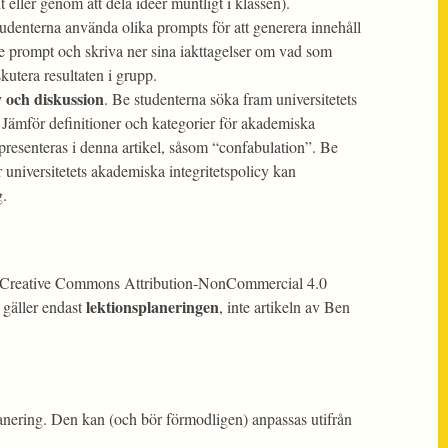
t eller genom att dela idéer muntligt i klassen).
tudenterna använda olika prompts för att generera innehåll
 prompt och skriva ner sina iakttagelser om vad som
utera resultaten i grupp.
y och diskussion
. Be studenterna söka fram universitetets
. Jämför definitioner och kategorier för akademiska
resenteras i denna artikel, såsom “confabulation”. Be
niversitetets akademiska integritetspolicy kan
g.
er Creative Commons Attribution-NonCommercial 4.0
lektionsplaneringen
 gäller endast
, inte artikeln av Ben
lanering. Den kan (och bör förmodligen) anpassas utifrån