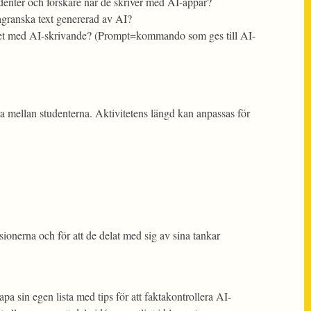
udenter och forskare när de skriver med AI-appar?
tagranska text genererad av AI?
rbetet med AI-skrivande? (Prompt=kommando som ges till AI-
a mellan studenterna. Aktivitetens längd kan anpassas för
ionerna och för att de delat med sig av sina tankar
pa sin egen lista med tips för att faktakontrollera AI-