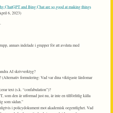
y ChatGPT and Bing Chat are so good at making things
pril 6, 2023)
.
rupp, annars indelade i grupper för att avsluta med
andra AI skrivverktyg?
 (Alternativ formulering: Vad var dina viktigaste lärdomar
erar text (s.k. “confabulation”)?
, som den är utformad just nu, är inte en tillförlitlig källa
tlig som sådan.”
anligtvis i policydokument mot akademisk oegentlighet. Vad