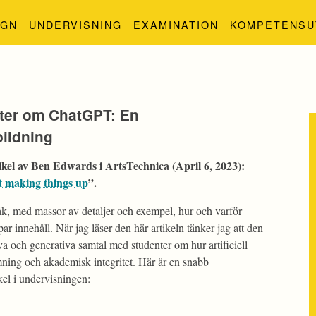
IGN
UNDERVISNING
EXAMINATION
KOMPETENSU
nter om ChatGPT: En
bildning
ikel av Ben Edwards i ArtsTechnica (April 6, 2023):
 making things up
”.
pråk, med massor av detaljer och exempel, hur och varför
innehåll. När jag läser den här artikeln tänker jag att den
tiva och generativa samtal med studenter om hur artificiell
mning och akademisk integritet. Här är en snabb
el i undervisningen: