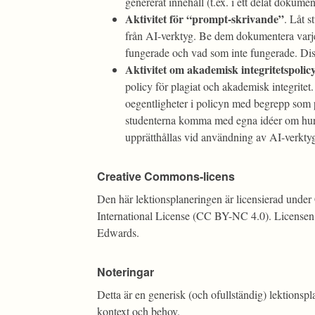
genererat innehåll (t.ex. i ett delat dokumen
Aktivitet för “prompt-skrivande”
. Låt s
från AI-verktyg. Be dem dokumentera varje
fungerade och vad som inte fungerade. Disk
Aktivitet om akademisk integritetspolic
policy för plagiat och akademisk integritet
oegentligheter i policyn med begrepp som p
studenterna komma med egna idéer om hur u
upprätthållas vid användning av AI-verkty
Creative Commons-licens
Den här lektionsplaneringen är licensierad und
International License (CC BY-NC 4.0). Licensen
Edwards.
Noteringar
Detta är en generisk (och ofullständig) lektionsp
kontext och behov.