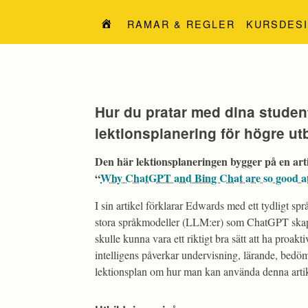
Hoppa
till
RAMAR & REGLER
KURSDES
innehåll
Hur du pratar med dina stude
lektionsplanering för högre ut
Den här lektionsplaneringen bygger på en art
“
Why ChatGPT and Bing Chat are so good at
I sin artikel förklarar Edwards med ett tydligt s
stora språkmodeller (LLM:er) som ChatGPT skapar 
skulle kunna vara ett riktigt bra sätt att ha proak
intelligens påverkar undervisning, lärande, bedö
lektionsplan om hur man kan använda denna artik