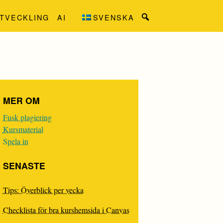
TVECKLING
AI
SVENSKA
Search
for:
MER OM
Fusk plagiering
Kursmaterial
Spela in
SENASTE
Tips: Överblick per vecka
Checklista för bra kurshemsida i Canvas