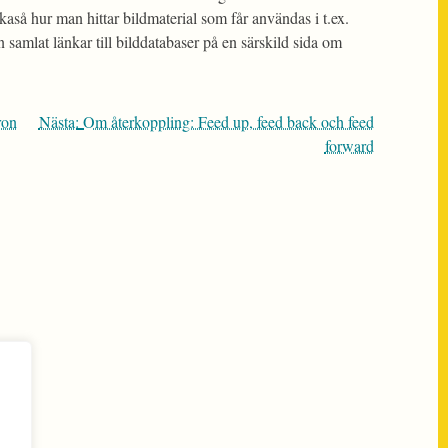
aså hur man hittar bildmaterial som får användas i t.ex.
 samlat länkar till bilddatabaser på en särskild sida om
ron
Nästa:
Om återkoppling: Feed up, feed back och feed
forward