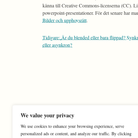
känna till Creative Commons-licenserna (CC). Lik
powerpoint-presentationer. För det senare har man
Bilder och upphovsrätt
.
Inläggsnavigering
Tidigare:
Är du blended eller bara flippad? Synk
eller asynkron?
We value your privacy
We use cookies to enhance your browsing experience, serve
personalized ads or content, and analyze our traffic. By clicking