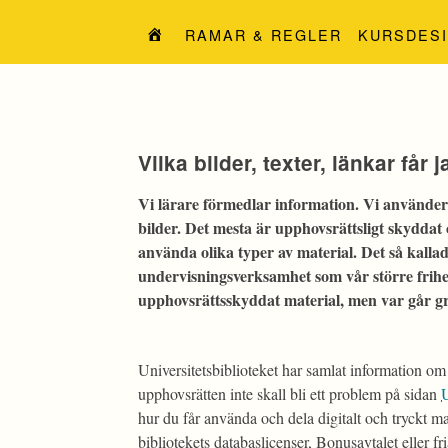
Hoppa
till
RAMAR & REGLER
KURSDES
innehåll
Vilka bilder, texter, länkar f
Vi lärare förmedlar information. Vi använder o
bilder. Det mesta är upphovsrättsligt skyddat o
använda olika typer av material.
Det så kalla
undervisningsverksamhet som vår större frihe
upphovsrättsskyddat material, men var går g
Universitetsbiblioteket har samlat information om 
upphovsrätten inte skall bli ett problem på sidan
U
hur du får använda och dela digitalt och tryckt mate
bibliotekets databaslicenser, Bonusavtalet eller fr