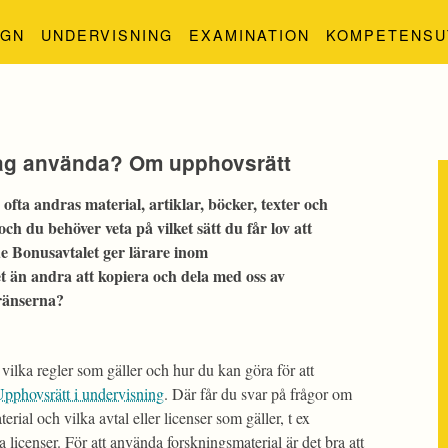
IGN
UNDERVISNING
EXAMINATION
KOMPETENSU
år jag använda? Om upphovsrätt
fta andras material, artiklar, böcker, texter och
ch du behöver veta på vilket sätt du får lov att
de Bonusavtalet ger lärare inom
t än andra att kopiera och dela med oss av
ränserna?
vilka regler som gäller och hur du kan göra för att
pphovsrätt i undervisning
. Där får du svar på frågor om
rial och vilka avtal eller licenser som gäller, t ex
ia licenser. För att använda forskningsmaterial är det bra att