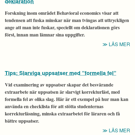
J
deklaration
A
Forskning inom området
Behavioral economics
visar att
O
tendensen att fuska minskar när man tvingas att uttryckligen
U
ange att man inte fuskar, speciellt om deklarationen görs
först, innan man lämnar sina uppgifter.
“T
LÄS MER
A
F
F
Tips: Slarviga uppsatser med ”formella fel”
G
E
Vid examinering av uppsatser skapar det besvärande
O
extraarbete när uppsatsen är slarvigt korrekturläst, med
D
formella fel av olika slag. Här är ett exempel på hur man kan
använda en checklista för att stötta studenternas
korrekturläsning, minska extraarbetet för läraren och få
bättre uppsatser.
“T
LÄS MER