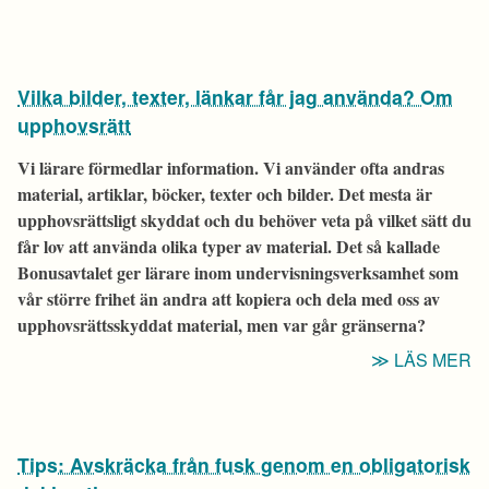
C
A
A
Vilka bilder, texter, länkar får jag använda? Om
O
D
upphovsrätt
M
Vi lärare förmedlar information. Vi använder ofta andras
S
material, artiklar, böcker, texter och bilder. Det mesta är
M
upphovsrättsligt skyddat och du behöver veta på vilket sätt du
får lov att använda olika typer av material.
Det så kallade
Bonusavtalet ger lärare inom undervisningsverksamhet som
vår större frihet än andra att kopiera och dela med oss av
upphovsrättsskyddat material, men var går gränserna?
“V
LÄS MER
B
T
L
Tips: Avskräcka från fusk genom en obligatorisk
F