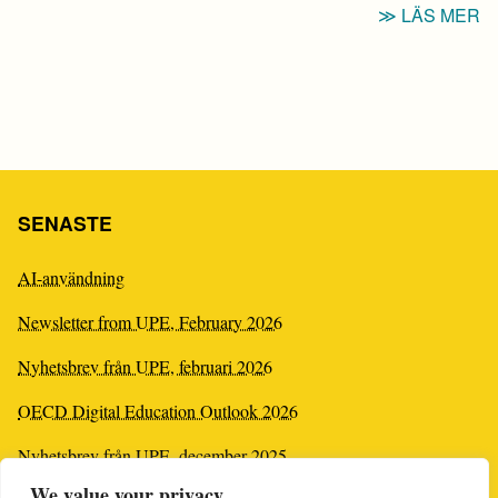
“
LÄS MER
P
I
C
SENASTE
AI-användning
Newsletter from UPE, February 2026
Nyhetsbrev från UPE, februari 2026
OECD Digital Education Outlook 2026
Nyhetsbrev från UPE, december 2025
We value your privacy