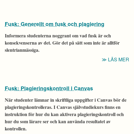
S
U
M
Fusk: Generellt om fusk och plagiering
”
FE
Informera studenterna noggrant om vad fusk är och
konsekvenserna av det. Gör det på sätt som inte är alltför
slentrianmässiga.
“
LÄS MER
G
O
F
Fusk: Plagieringskontroll i Canvas
O
P
När studenter lämnar in skriftliga uppgifter i Canvas bör de
plagieringskontrolleras. I Canvas självstudiekurs finns en
instruktion för hur du kan aktivera plagieringskontroll och
hur du som lärare ser och kan använda resultatet av
kontrollen.