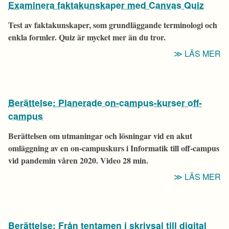
Examinera faktakunskaper med Canvas Quiz
Test av faktakunskaper, som grundläggande terminologi och
enkla formler. Quiz är mycket mer än du tror.
“
LÄS MER
F
M
C
Berättelse: Planerade on-campus-kurser off-
Q
campus
Berättelsen om utmaningar och lösningar vid en akut
omläggning av en on-campuskurs i Informatik till off-campus
vid pandemin våren 2020. Video 28 min.
“
LÄS MER
P
O
C
Berättelse: Från tentamen i skrivsal till digital
K