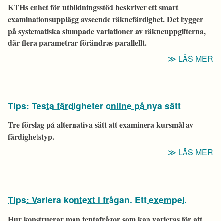
KTHs enhet för utbildningsstöd beskriver ett smart
examinationsupplägg avseende räknefärdighet. Det bygger
på systematiska slumpade variationer av räkneuppgifterna,
där flera parametrar förändras parallellt.
“T
LÄS MER
V
F
G
Tips: Testa färdigheter online på nya sätt
S
V
Tre förslag på alternativa sätt att examinera kursmål av
färdighetstyp.
“T
LÄS MER
T
F
O
Tips: Variera kontext i frågan. Ett exempel.
P
N
Hur konstruerar man tentafrågor som kan varieras för att