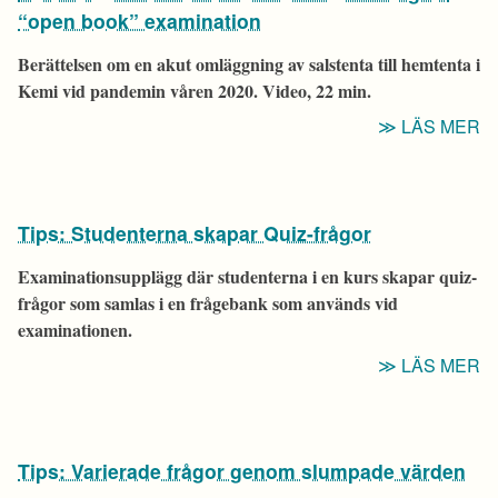
O
“open book” examination
C
Berättelsen om en akut omläggning av salstenta till hemtenta i
Kemi vid pandemin våren 2020. Video, 22 min.
“
LÄS MER
F
T
I
Tips: Studenterna skapar Quiz-frågor
S
TI
Examinationsupplägg där studenterna i en kurs skapar quiz-
D
frågor som samlas i en frågebank som används vid
“
examinationen.
B
“T
LÄS MER
E
S
S
Q
Tips: Varierade frågor genom slumpade värden
F