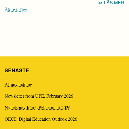
“T
LÄS MER
Inläggsnavigering
T
Äldre inlägg
S
F
B
H
SENASTE
AI-användning
Newsletter from UPE, February 2026
Nyhetsbrev från UPE, februari 2026
OECD Digital Education Outlook 2026