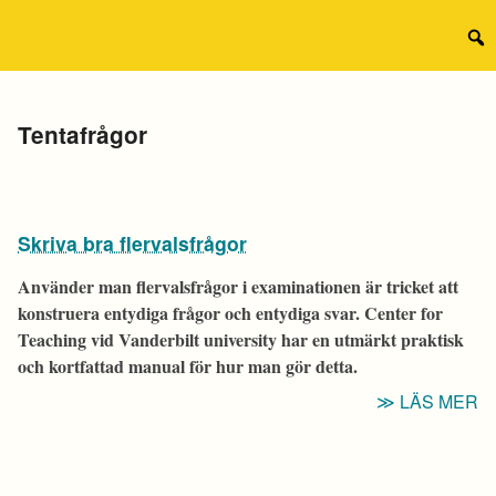
Hoppa
till
Sear
innehåll
for:
Etikett:
Tentafrågor
Skriva bra flervalsfrågor
Använder man flervalsfrågor i examinationen är tricket att
konstruera entydiga frågor och entydiga svar. Center for
Teaching vid Vanderbilt university har en utmärkt praktisk
och kortfattad manual för hur man gör detta.
“
LÄS MER
B
F