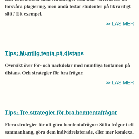
S
försvåra plagiering, men ändå testar studenter på likvärdigt
sätt? Ett exempel.
“T
LÄS MER
V
K
I
Tips: Muntlig tenta på distans
F
E
Översikt över för- och nackdelar med muntliga tentamen på
E
distans. Och strategier för bra frågor.
“T
LÄS MER
M
T
P
Tips: Tre strategier för bra hemtentafrågor
D
Flera strategier för att göra hemtentafrågor: Sätta frågor i ett
sammanhang, göra dem individrelaterade, eller mer komlexa.