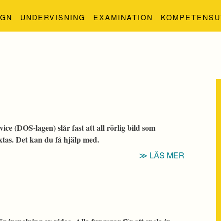
IGN
UNDERVISNING
EXAMINATION
KOMPETENSU
rvice (DOS-lagen) slår fast att all rörlig bild som
xtas. Det kan du få hjälp med.
“IKT:
LÄS MER
UNDERT
AV
VIDEO”