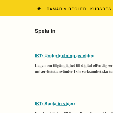
Hoppa
till
RAMAR & REGLER
KURSDES
innehåll
Etikett:
Spela in
IKT: Undertextning av video
Lagen om tillgänglighet till digital offentlig se
universitetet använder i sin verksamhet ska te
IKT: Spela in video