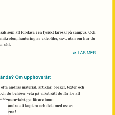
HUR
MATERIAL
MAN
SPELAR
IN
I
 sak som att föreläsa i en fysiskt lärosal på campus. Och
ZOOM”
 mikrofon, hantering av videofiler, osv., utan om hur du
ta råd.
“TIPS:
LÄS MER
SPELA
IN
DIG
 använda? Om upphovsrätt
SJÄLV”
fta andras material, artiklar, böcker, texter och
ch du behöver veta på vilket sätt du får lov att
de Bonusavtalet ger lärare inom
t än andra att kopiera och dela med oss av
ränserna?