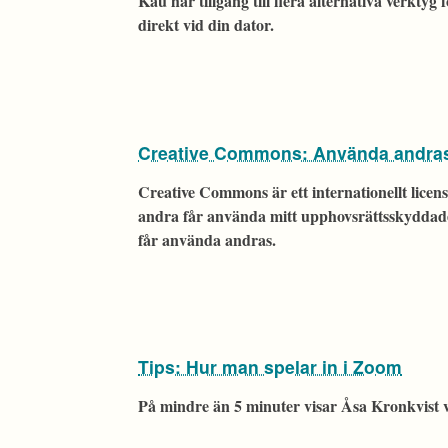
Kau har tillgång till flera alternativa verktyg 
direkt vid din dator.
Creative Commons: Använda andras 
Creative Commons är ett internationellt lice
andra får använda mitt upphovsrättsskyddade m
får använda andras.
Tips: Hur man spelar in i Zoom
På mindre än 5 minuter visar Åsa Kronkvist v