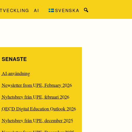
TVECKLING
AI
SVENSKA
Search
for:
SENASTE
AI-användning
Newsletter from UPE, February 2026
Nyhetsbrev från UPE, februari 2026
EXTNING
OECD Digital Education Outlook 2026
Nyhetsbrev från UPE, december 2025