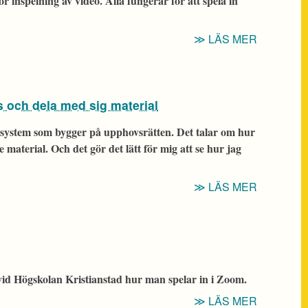
för inspelning av video. Alla fungerar för att spela in
“IKT:
LÄS MER
SPELA
IN
VIDEO”
och dela med sig material
nssystem som bygger på upphovsrätten. Det talar om hur
aterial. Och det gör det lätt för mig att se hur jag
“CREATI
LÄS MER
COMMON
ANVÄND
ANDRAS
OCH
DELA
id Högskolan Kristianstad hur man spelar in i Zoom.
MED
“TIPS:
LÄS MER
SIG