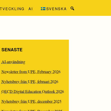
TVECKLING
AI
SVENSKA
Search
for:
SENASTE
AI-användning
Newsletter from UPE, February 2026
SIGN
Nyhetsbrev från UPE, februari 2026
OECD Digital Education Outlook 2026
DEN
Nyhetsbrev från UPE, december 2025
”