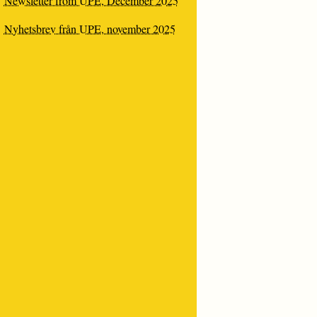
Newsletter from UPE, December 2025
Nyhetsbrev från UPE, november 2025
ORM:
TER
T”
A