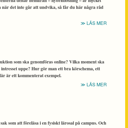
enterna deltar hemifrån – hybridlösning – är mycket
 när det inte går att undvika, så får du här några råd
“LEKTION
LÄS MER
I
HYBRIDF
STUDEN
I
RUMMET
duktion som ska genomföras online? Vilka moment ska
OCH
i intresset uppe? Hur gör man ett bra körschema, ett
ONLINE
är är ett kommenterat exempel.
SAMTIDIG
“PLANER
LÄS MER
ETT
INTRO-
PASS
ONLINE”
 sak som att föreläsa i en fysiskt lärosal på campus. Och