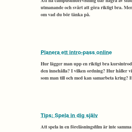
Att ha campusundervisning där några av stud
utmanande och svårt att göra riktigt bra. Men
om vad du bör tänka på.
Planera ett intro-pass online
Hur lägger man upp en riktigt bra kursintro
den innehålla? I vilken ordning? Hur håller v
som man till och med kan samarbeta kring? H
Tips: Spela in dig själv
Att spela in en föreläsningsfilm är inte samma