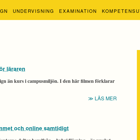
IGN
UNDERVISNING
EXAMINATION
KOMPETENSU
ör läraren
ign än kurs i campusmiljön. I den här filmen förklarar
“KURSDE
LÄS MER
FÖR
DISTANS:
SKILLNA
ummet och online samtidigt
FÖR
LÄRAREN