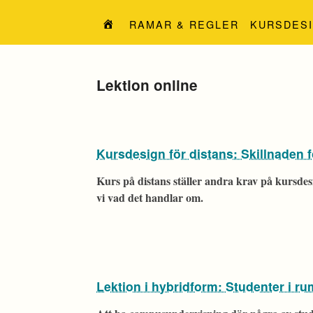
Hoppa
till
RAMAR & REGLER
KURSDES
innehåll
Etikett:
Lektion online
Kursdesign för distans: Skillnaden f
Kurs på distans ställer andra krav på kursdes
vi vad det handlar om.
Lektion i hybridform: Studenter i r