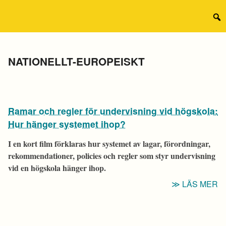
Hoppa
till
Sear
innehåll
for:
Kategori:
NATIONELLT-EUROPEISKT
Ramar och regler för undervisning vid högskola:
Hur hänger systemet ihop?
I en kort film förklaras hur systemet av lagar, förordningar,
rekommendationer, policies och regler som styr undervisning
vid en högskola hänger ihop.
“
LÄS MER
O
R
F