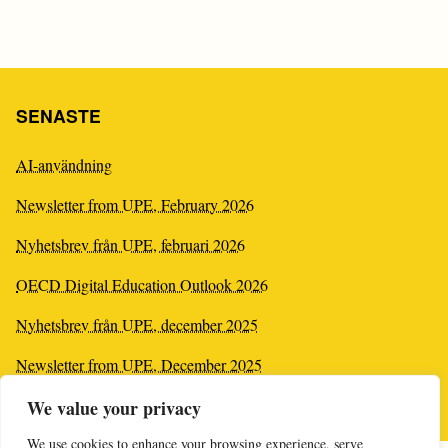
U
SENASTE
AI-användning
Newsletter from UPE, February 2026
Nyhetsbrev från UPE, februari 2026
OECD Digital Education Outlook 2026
Nyhetsbrev från UPE, december 2025
Newsletter from UPE, December 2025
Nyhetsbrev från UPE, november 2025
We value your privacy
We use cookies to enhance your browsing experience, serve