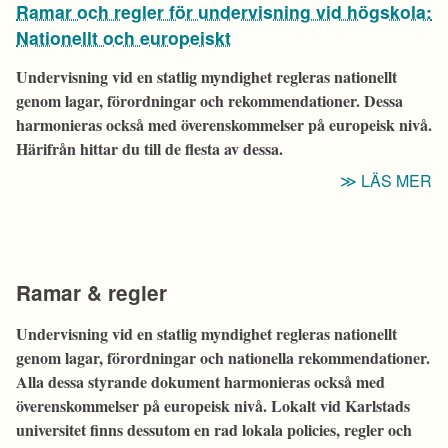
Ramar och regler för undervisning vid högskola:
U
V
Nationellt och europeiskt
H
Undervisning vid en statlig myndighet regleras nationellt
H
genom lagar, förordningar och rekommendationer. Dessa
H
harmonieras också med överenskommelser på europeisk nivå.
S
Härifrån hittar du till de flesta av dessa.
I
“
LÄS MER
O
R
F
U
Ramar & regler
V
H
Undervisning vid en statlig myndighet regleras nationellt
N
genom lagar, förordningar och nationella rekommendationer.
O
Alla dessa styrande dokument harmonieras också med
E
överenskommelser på europeisk nivå. Lokalt vid Karlstads
universitet finns dessutom en rad lokala policies, regler och