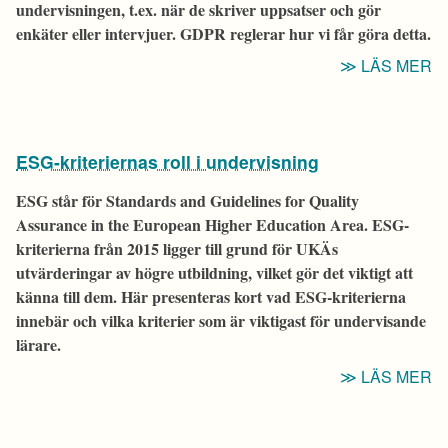
undervisningen, t.ex. när de skriver uppsatser och gör
enkäter eller intervjuer. GDPR reglerar hur vi får göra detta.
“
LÄS MER
ESG-kriteriernas roll i undervisning
ESG står för
Standards and Guidelines for Quality
Assurance in the European Higher Education Area
. ESG-
kriterierna från 2015 ligger till grund för UKÄs
utvärderingar av högre utbildning, vilket gör det viktigt att
känna till dem. Här presenteras kort vad ESG-kriterierna
innebär och vilka kriterier som är viktigast för undervisande
lärare.
“
LÄS MER
K
R
I