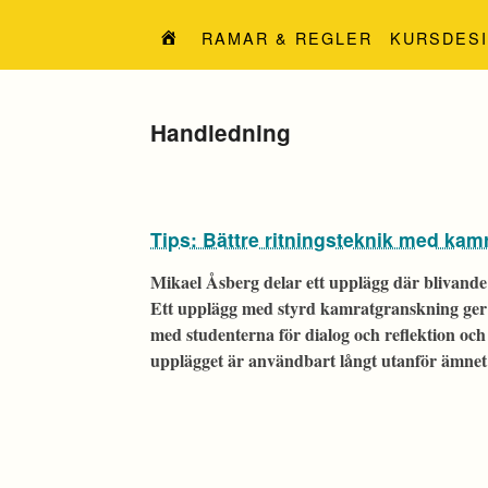
Hoppa
till
RAMAR & REGLER
KURSDES
innehåll
Etikett:
Handledning
Tips: Bättre ritningsteknik med ka
Mikael Åsberg delar ett upplägg där blivande
Ett upplägg med styrd kamratgranskning ger 
med studenterna för dialog och reflektion och 
upplägget är användbart långt utanför ämnet 