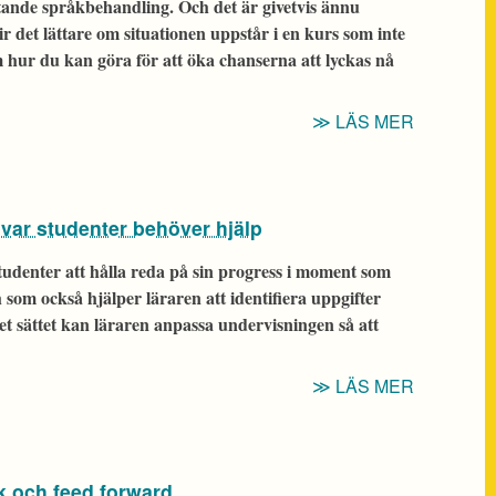
stande språkbehandling. Och det är givetvis ännu
ir det lättare om situationen uppstår i en kurs som inte
 hur du kan göra för att öka chanserna att lyckas nå
“ÅTERKO
LÄS MER
OM
SVAGT
SPRÅK:
a var studenter behöver hjälp
HUR
GÖR
studenter att hålla reda på sin progress i moment som
MAN?”
h som också hjälper läraren att identifiera uppgifter
et sättet kan läraren anpassa undervisningen så att
“TIPS:
LÄS MER
STÖDMAT
FÖR
ATT
k och feed forward
IDENTIFI