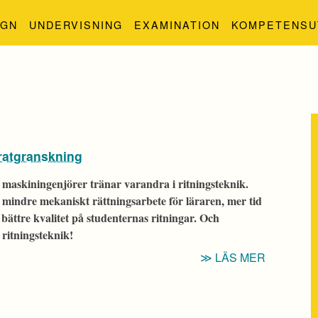
IGN
UNDERVISNING
EXAMINATION
KOMPETENSU
mratgranskning
 maskiningenjörer tränar varandra i ritningsteknik.
mindre mekaniskt rättningsarbete för läraren, mer tid
bättre kvalitet på studenternas ritningar. Och
ritningsteknik!
“TIPS:
LÄS MER
BÄTTRE
RITNING
MED