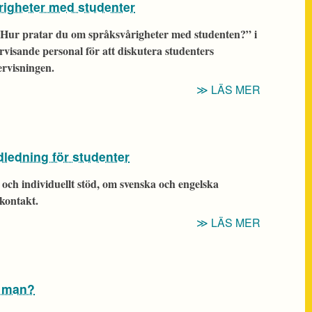
righeter med studenter
KAMRATG
”Hur pratar du om språksvårigheter med studenten?” i
isande personal för att diskutera studenters
ervisningen.
“PEDAGO
LÄS MER
SAMTAL:
PRATA
SPRÅKSV
dledning för studenter
MED
STUDENT
och individuellt stöd, om svenska och engelska
kontakt.
“UNIVER
LÄS MER
HAR
SKRIVHA
FÖR
r man?
STUDENT