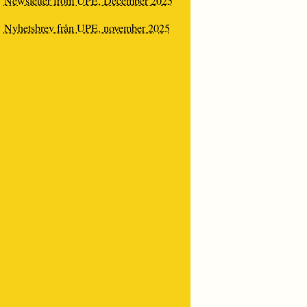
Newsletter from UPE, December 2025
RANSKNING”
Nyhetsbrev från UPE, november 2025
GISKT
ÅRIGHETER
ER”
SITETSBIBLIOTEKET
NDLEDNING
ER”