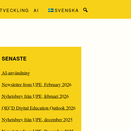
TVECKLING
AI
SVENSKA
Search
for:
SENASTE
AI-användning
Newsletter from UPE, February 2026
Nyhetsbrev från UPE, februari 2026
OECD Digital Education Outlook 2026
STEKNIK
Nyhetsbrev från UPE, december 2025