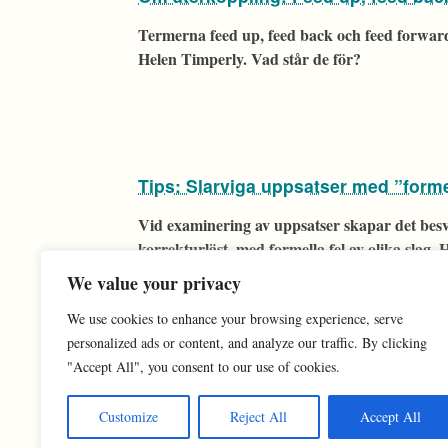
Termerna feed up, feed back och feed forward
Helen Timperly. Vad står de för?
Tips: Slarviga uppsatser med ”formel
Vid examinering av uppsatser skapar det besv
korrekturläst, med formella fel av olika slag
checklista för att stötta studenternas korrekt
We value your privacy
uppsatser.
We use cookies to enhance your browsing experience, serve
personalized ads or content, and analyze our traffic. By clicking
"Accept All", you consent to our use of cookies.
Customize
Reject All
Accept All
Online-su