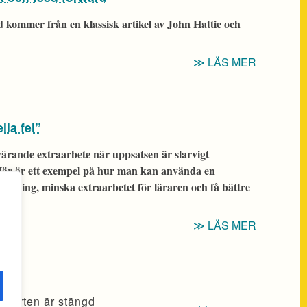
VAR
 kommer från en klassisk artikel av John Hattie och
STUDEN
BEHÖVE
“OM
LÄS MER
HJÄLP”
ÅTERKOP
FEED
UP,
la fel”
FEED
BACK
ärande extraarbete när uppsatsen är slarvigt
OCH
. Här är ett exempel på hur man kan använda en
FEED
urläsning, minska extraarbetet för läraren och få bättre
FORWAR
“TIPS:
LÄS MER
SLARVIG
UPPSAT
MED
”FORMEL
pporten är stängd
FEL””